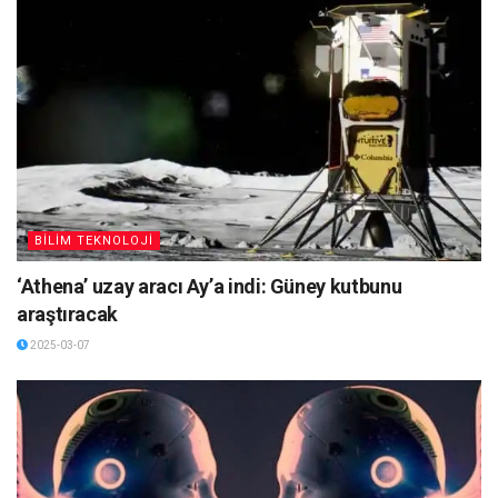
BİLİM TEKNOLOJİ
‘Athena’ uzay aracı Ay’a indi: Güney kutbunu
araştıracak
2025-03-07