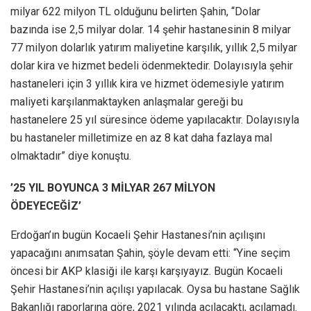
milyar 622 milyon TL olduğunu belirten Şahin, “Dolar
bazında ise 2,5 milyar dolar. 14 şehir hastanesinin 8 milyar
77 milyon dolarlık yatırım maliyetine karşılık, yıllık 2,5 milyar
dolar kira ve hizmet bedeli ödenmektedir. Dolayısıyla şehir
hastaneleri için 3 yıllık kira ve hizmet ödemesiyle yatırım
maliyeti karşılanmaktayken anlaşmalar gereği bu
hastanelere 25 yıl süresince ödeme yapılacaktır. Dolayısıyla
bu hastaneler milletimize en az 8 kat daha fazlaya mal
olmaktadır” diye konuştu.
’25 YIL BOYUNCA 3 MİLYAR 267 MİLYON
ÖDEYECEĞİZ’
Erdoğan’ın bugün Kocaeli Şehir Hastanesi’nin açılışını
yapacağını anımsatan Şahin, şöyle devam etti: “Yine seçim
öncesi bir AKP klasiği ile karşı karşıyayız. Bugün Kocaeli
Şehir Hastanesi’nin açılışı yapılacak. Oysa bu hastane Sağlık
Bakanlığı raporlarına göre, 2021 yılında açılacaktı, açılamadı.