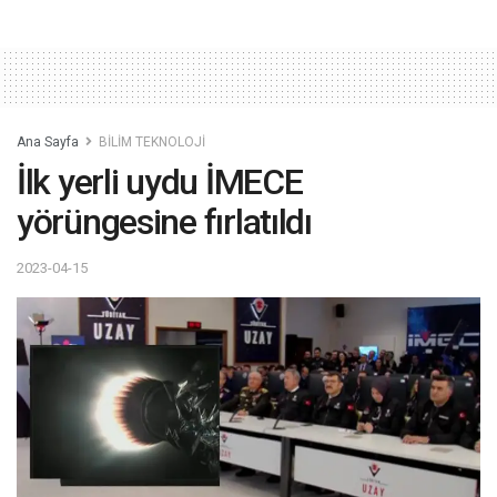
Ana Sayfa
BİLİM TEKNOLOJİ
İlk yerli uydu İMECE
yörüngesine fırlatıldı
2023-04-15