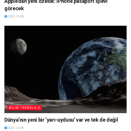
Apple’dan yeni özellik: iPhone pasaport işlevi
görecek
2025-10-28
BİLİM TEKNOLOJİ
Dünya’nın yeni bir ‘yarı-uydusu’ var ve tek de değil
2025-10-28