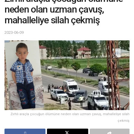
neden olan uzman çavuş,
mahalleliye silah çekmiş
2023-06-09
Zırhlı araçla çocuğun ölümüne neden olan uzman çavuş, mahalleliye silah
çekmiş