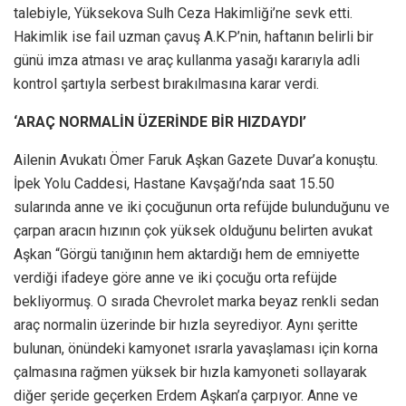
talebiyle, Yüksekova Sulh Ceza Hakimliği’ne sevk etti.
Hakimlik ise fail uzman çavuş A.K.P’nin, haftanın belirli bir
günü imza atması ve araç kullanma yasağı kararıyla adli
kontrol şartıyla serbest bırakılmasına karar verdi.
‘ARAÇ NORMALİN ÜZERİNDE BİR HIZDAYDI’
Ailenin Avukatı Ömer Faruk Aşkan Gazete Duvar’a konuştu.
İpek Yolu Caddesi, Hastane Kavşağı’nda saat 15.50
sularında anne ve iki çocuğunun orta refüjde bulunduğunu ve
çarpan aracın hızının çok yüksek olduğunu belirten avukat
Aşkan “Görgü tanığının hem aktardığı hem de emniyette
verdiği ifadeye göre anne ve iki çocuğu orta refüjde
bekliyormuş. O sırada Chevrolet marka beyaz renkli sedan
araç normalin üzerinde bir hızla seyrediyor. Aynı şeritte
bulunan, önündeki kamyonet ısrarla yavaşlaması için korna
çalmasına rağmen yüksek bir hızla kamyoneti sollayarak
diğer şeride geçerken Erdem Aşkan’a çarpıyor. Anne ve