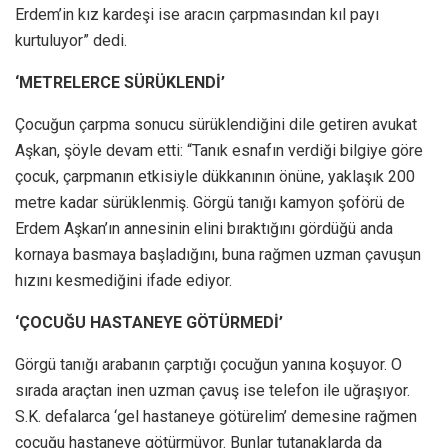
Erdem’in kız kardeşi ise aracın çarpmasından kıl payı
kurtuluyor” dedi.
‘METRELERCE SÜRÜKLENDİ’
Çocuğun çarpma sonucu sürüklendiğini dile getiren avukat
Aşkan, şöyle devam etti: “Tanık esnafın verdiği bilgiye göre
çocuk, çarpmanın etkisiyle dükkanının önüne, yaklaşık 200
metre kadar sürüklenmiş. Görgü tanığı kamyon şoförü de
Erdem Aşkan’ın annesinin elini bıraktığını gördüğü anda
kornaya basmaya başladığını, buna rağmen uzman çavuşun
hızını kesmediğini ifade ediyor.
‘ÇOCUĞU HASTANEYE GÖTÜRMEDİ’
Görgü tanığı arabanın çarptığı çocuğun yanına koşuyor. O
sırada araçtan inen uzman çavuş ise telefon ile uğraşıyor.
S.K. defalarca ‘gel hastaneye götürelim’ demesine rağmen
çocuğu hastaneye götürmüyor. Bunlar tutanaklarda da