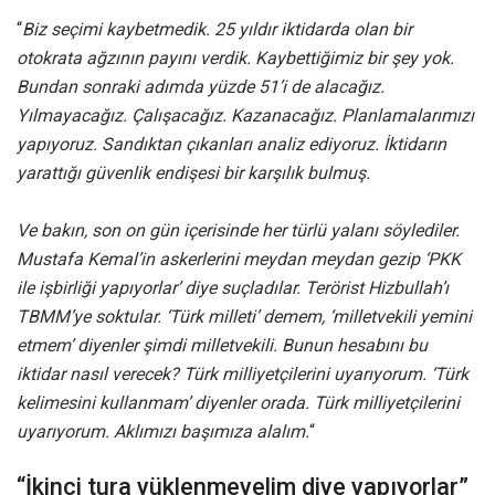
“
Biz seçimi kaybetmedik. 25 yıldır iktidarda olan bir
otokrata ağzının payını verdik. Kaybettiğimiz bir şey yok.
Bundan sonraki adımda yüzde 51’i de alacağız.
Yılmayacağız. Çalışacağız. Kazanacağız. Planlamalarımızı
yapıyoruz. Sandıktan çıkanları analiz ediyoruz. İktidarın
yarattığı güvenlik endişesi bir karşılık bulmuş.
Ve bakın, son on gün içerisinde her türlü yalanı söylediler.
Mustafa Kemal’in askerlerini meydan meydan gezip ‘PKK
ile işbirliği yapıyorlar’ diye suçladılar. Terörist Hizbullah’ı
TBMM’ye soktular. ‘Türk milleti’ demem, ‘milletvekili yemini
etmem’ diyenler şimdi milletvekili. Bunun hesabını bu
iktidar nasıl verecek? Türk milliyetçilerini uyarıyorum. ‘Türk
kelimesini kullanmam’ diyenler orada. Türk milliyetçilerini
uyarıyorum. Aklımızı başımıza alalım.
“
“İkinci tura yüklenmeyelim diye yapıyorlar”