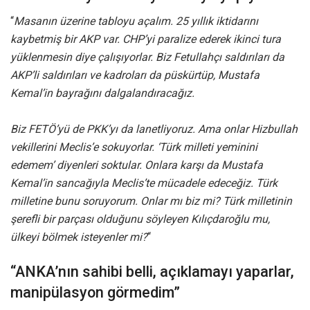
“
Masanın üzerine tabloyu açalım. 25 yıllık iktidarını
kaybetmiş bir AKP var. CHP’yi paralize ederek ikinci tura
yüklenmesin diye çalışıyorlar. Biz Fetullahçı saldırıları da
AKP’li saldırıları ve kadroları da püskürtüp, Mustafa
Kemal’in bayrağını dalgalandıracağız.
Biz FETÖ’yü de PKK’yı da lanetliyoruz. Ama onlar Hizbullah
vekillerini Meclis’e sokuyorlar. ‘Türk milleti yeminini
edemem’ diyenleri soktular. Onlara karşı da Mustafa
Kemal’in sancağıyla Meclis’te mücadele edeceğiz. Türk
milletine bunu soruyorum. Onlar mı biz mi? Türk milletinin
şerefli bir parçası olduğunu söyleyen Kılıçdaroğlu mu,
ülkeyi bölmek isteyenler mi?
“
“ANKA’nın sahibi belli, açıklamayı yaparlar,
manipülasyon görmedim”