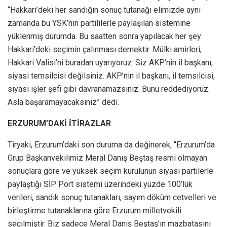
“Hakkari’deki her sandığın sonuç tutanağı elimizde aynı
zamanda bu YSK’nın partililerle paylaşılan sistemine
yüklenmiş durumda. Bu saatten sonra yapılacak her şey
Hakkari’deki seçimin çalınması demektir. Mülki amirleri,
Hakkari Valisi’ni buradan uyarıyoruz: Siz AKP’nin il başkanı,
siyasi temsilcisi değilsiniz. AKP’nin il başkanı, il temsilcisi,
siyasi işler şefi gibi davranamazsınız. Bunu reddediyoruz.
Asla başaramayacaksınız” dedi.
ERZURUM’DAKİ İTİRAZLAR
Tiryaki, Erzurum’daki son duruma da değinerek, “Erzurum’da
Grup Başkanvekilimiz Meral Danış Beştaş resmi olmayan
sonuçlara göre ve yüksek seçim kurulunun siyasi partilerle
paylaştığı SİP Port sistemi üzerindeki yüzde 100’lük
verileri, sandık sonuç tutanakları, sayım döküm cetvelleri ve
birleştirme tutanaklarına göre Erzurum milletvekili
seçilmiştir. Biz sadece Meral Danış Beştaş’ın mazbatasını