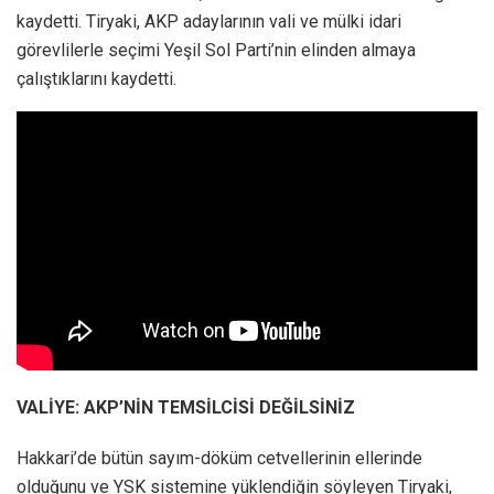
kaydetti. Tiryaki, AKP adaylarının vali ve mülki idari
görevlilerle seçimi Yeşil Sol Parti’nin elinden almaya
çalıştıklarını kaydetti.
VALİYE: AKP’NİN TEMSİLCİSİ DEĞİLSİNİZ
Hakkari’de bütün sayım-döküm cetvellerinin ellerinde
olduğunu ve YSK sistemine yüklendiğin söyleyen Tiryaki,