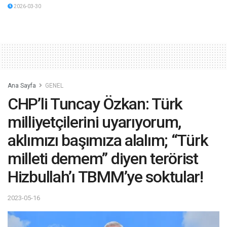
2026-03-30
Ana Sayfa
GENEL
CHP’li Tuncay Özkan: Türk
milliyetçilerini uyarıyorum,
aklımızı başımıza alalım; “Türk
milleti demem” diyen terörist
Hizbullah’ı TBMM’ye soktular!
2023-05-16