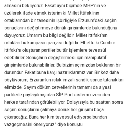
almasını bekliyoruz. Fakat aynı biçimde MHP’nin ve
üzülerek ifade etmek isterim ki Millet İttifakı’nın
ortaklarından bir tanesinin işbirliğiyle Erzurum’daki seçim
sonuçlarını değiştirmeye dönük girişimlerde bulunduğunu
duyuyoruz. Umarım bu bilgi değildir. Millet İttifakı’nın
ortakları bu kumpasın parçası değildir. Elbette ki Cumhur
İttifakı’nı oluşturan partiler bu tür işlemlere tevessül
edebilirler. Sonuçların değiştirilmesi için manipülatif
girişimlerde bulunabilirler. Bu bizim açımızdan beklenen bir
durumdur. Fakat buna karşı hazırlıklarımız var. Bir kez daha
söylüyorum, Erzurum’un ıslak imzalı sandık sonuç tutanakları
elimizde. Sayım döküm cetvellerinin tamamı da siyasi
partilerle paylaşılmış olan SİP Port sistemi üzerinden
herkes tarafından görülebiliyor. Dolayısıyla bu saatten sonra
seçim sonuçlarını çalmaya dönük her girişimi boşa
çıkaracağız. Buna her kim tevessül ediyorsa bundan
vazgeçmesini öneriyoruz” diye konuştu.