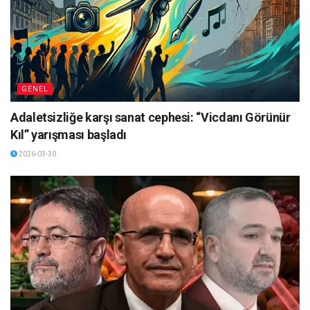
GENEL
Adaletsizliğe karşı sanat cephesi: “Vicdanı Görünür
Kıl” yarışması başladı
2026-03-30