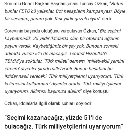
Sorumlu Genel Başkan Başdanışmanı Tuncay Özkan, “
Bütün
bunlar FETÖ’cü yalanlar. Bot hesapların kampanyası. Böyle
bir servetim, param yok. Kırk yıldır gazeteciyim
” dedi.
Görevinin başında olduğunu vurgulayan Özkan, “
Biz seçimi
kaybetmedik. 25 yıldır iktidarda olan bir otokrata ağzının
payını verdik. Kaybettiğimiz bir şey yok. Bundan sonraki
adımda yüzde 51’i de alacağız. Terörist Hizbullah’ı
TBMM’ye soktular. ‘Türk milleti’ demem, ‘milletvekili yemini
etmem’ diyenler şimdi milletvekili. Bunun hesabını bu
iktidar nasıl verecek? Türk milliyetçilerini uyarıyorum. ‘Türk
kelimesini kullanmam’ diyenler orada. Türk milliyetçilerini
uyarıyorum. Aklımızı başımıza alalım
” diye konuştu.
Özkan, iddialarla ilgili olarak şunları söyledi:
“Seçimi kazanacağız, yüzde 51’i de
bulacağız, Türk milliyetçilerini uyarıyorum”