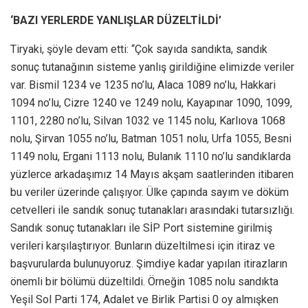
‘BAZI YERLERDE YANLIŞLAR DÜZELTİLDİ’
Tiryaki, şöyle devam etti: “Çok sayıda sandıkta, sandık
sonuç tutanağının sisteme yanlış girildiğine elimizde veriler
var. Bismil 1234 ve 1235 no’lu, Alaca 1089 no’lu, Hakkari
1094 no’lu, Cizre 1240 ve 1249 nolu, Kayapınar 1090, 1099,
1101, 2280 no’lu, Silvan 1032 ve 1145 nolu, Karlıova 1068
nolu, Şirvan 1055 no’lu, Batman 1051 nolu, Urfa 1055, Besni
1149 nolu, Ergani 1113 nolu, Bulanık 1110 no’lu sandıklarda
yüzlerce arkadaşımız 14 Mayıs akşam saatlerinden itibaren
bu veriler üzerinde çalışıyor. Ülke çapında sayım ve döküm
cetvelleri ile sandık sonuç tutanakları arasındaki tutarsızlığı.
Sandık sonuç tutanakları ile SİP Port sistemine girilmiş
verileri karşılaştırıyor. Bunların düzeltilmesi için itiraz ve
başvurularda bulunuyoruz. Şimdiye kadar yapılan itirazların
önemli bir bölümü düzeltildi. Örneğin 1085 nolu sandıkta
Yeşil Sol Parti 174, Adalet ve Birlik Partisi 0 oy almışken