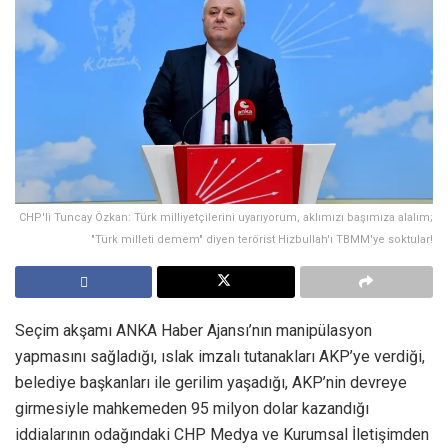
CHP'li Tuncay Özkan: Türk milliyetçilerini uyarıyorum, aklımızı başımıza alalım;
"Türk milleti demem" diyen terörist Hizbullah'ı TBMM'ye soktular!
Seçim akşamı ANKA Haber Ajansı’nın manipülasyon
yapmasını sağladığı, ıslak imzalı tutanakları AKP’ye verdiği,
belediye başkanları ile gerilim yaşadığı, AKP’nin devreye
girmesiyle mahkemeden 95 milyon dolar kazandığı
iddialarının odağındaki CHP Medya ve Kurumsal İletişimden