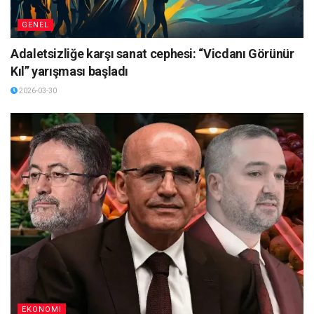
GENEL
Adaletsizliğe karşı sanat cephesi: “Vicdanı Görünür
Kıl” yarışması başladı
2026-03-30
EKONOMI