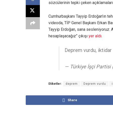
sözcülerinin tepki çeken açıklamaları
Cumhurbaşkanı Tayyip Erdoğan’ın tehdi
videoda, TİP Genel Başkanı Erkan Baş
Tayyip Erdoğan, sana sesleniyoruz: A
hesaplaşacağız” çıkışı
yer aldı.
Deprem vurdu, iktidar 
— Türkiye İşçi Partis
Etiketler:
deprem
Deprem vurdu
Share