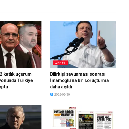
GENEL
2 katlık uçurum:
Bilirkişi savunması sonrası
yonunda Türkiye
İmamoğlu’na bir soruşturma
optu
daha açıldı
2026-03-30