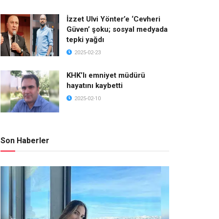
İzzet Ulvi Yönter’e ‘Cevheri
Güven’ şoku; sosyal medyada
tepki yağdı
2025-02-23
KHK’lı emniyet müdürü
hayatını kaybetti
2025-02-10
Son Haberler