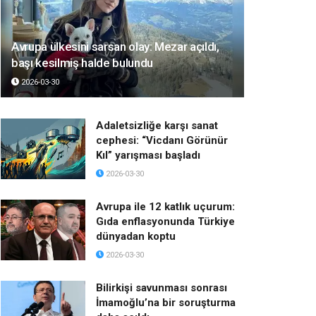
Avrupa ülkesini sarsan olay: Mezar açıldı,
başı kesilmiş halde bulundu
2026-03-30
Adaletsizliğe karşı sanat
cephesi: “Vicdanı Görünür
Kıl” yarışması başladı
2026-03-30
Avrupa ile 12 katlık uçurum:
Gıda enflasyonunda Türkiye
dünyadan koptu
2026-03-30
Bilirkişi savunması sonrası
İmamoğlu’na bir soruşturma