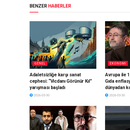
BENZER
HABERLER
GENEL
EKONOMI
Adaletsizliğe karşı sanat
Avrupa ile 1
cephesi: “Vicdanı Görünür Kıl”
Gıda enflas
yarışması başladı
dünyadan k
2026-03-30
2026-03-30