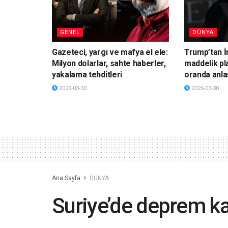
GENEL
DÜNYA
Gazeteci, yargı ve mafya el ele:
Trump’tan İ
Milyon dolarlar, sahte haberler,
maddelik pl
yakalama tehditleri
oranda anla
2026-03-30
2026-03-30
Ana Sayfa
DÜNYA
Suriye’de deprem ka