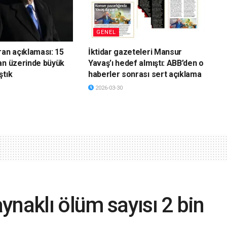
GENEL
ran açıklaması: 15
İktidar gazeteleri Mansur
an üzerinde büyük
Yavaş’ı hedef almıştı: ABB’den o
ştık
haberler sonrası sert açıklama
2026-03-30
ynaklı ölüm sayısı 2 bin