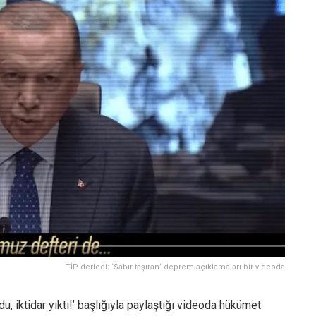
TİP derledi: ‘Sabır taşıran’ deprem açıklamaları bir videoda
du, iktidar yıktı!’ başlığıyla paylaştığı videoda hükümet