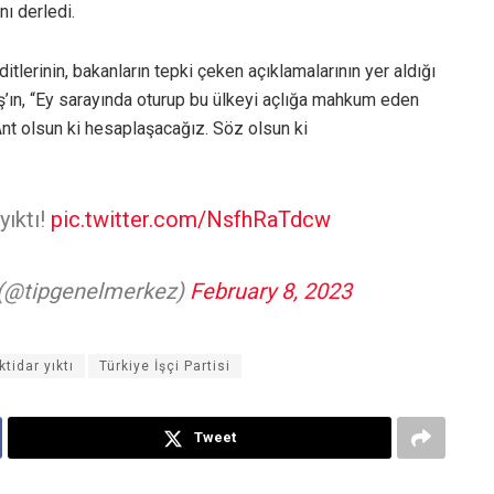
nı derledi.
tlerinin, bakanların tepki çeken açıklamalarının yer aldığı
’ın, “Ey sarayında oturup bu ülkeyi açlığa mahkum eden
nt olsun ki hesaplaşacağız. Söz olsun ki
yıktı!
pic.twitter.com/NsfhRaTdcw
i (@tipgenelmerkez)
February 8, 2023
iktidar yıktı
Türkiye İşçi Partisi
Tweet