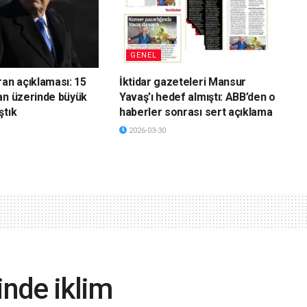
GENEL
ran açıklaması: 15
İktidar gazeteleri Mansur
an üzerinde büyük
Yavaş’ı hedef almıştı: ABB’den o
ştık
haberler sonrası sert açıklama
2026-03-30
inde iklim