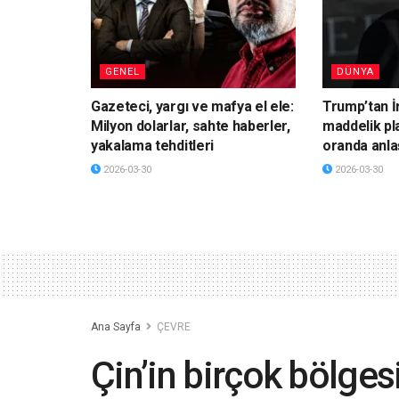
GENEL
DÜNYA
Gazeteci, yargı ve mafya el ele:
Trump’tan İ
Milyon dolarlar, sahte haberler,
maddelik pl
yakalama tehditleri
oranda anla
2026-03-30
2026-03-30
Ana Sayfa
ÇEVRE
Çin’in birçok bölges