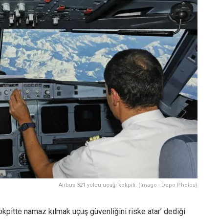
Airbus 321 yolcu uçağı kokpiti. (Imago - Depo Photos)
kokpitte namaz kılmak uçuş güvenliğini riske atar’ dediği