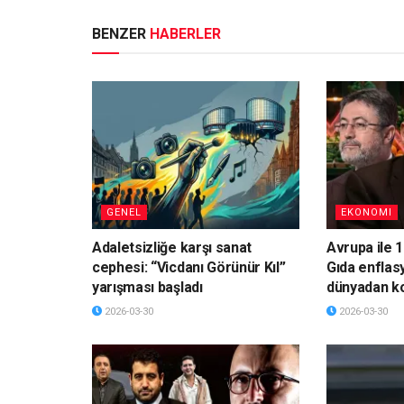
BENZER
HABERLER
GENEL
EKONOMI
Adaletsizliğe karşı sanat
Avrupa ile 1
cephesi: “Vicdanı Görünür Kıl”
Gıda enflas
yarışması başladı
dünyadan k
2026-03-30
2026-03-30