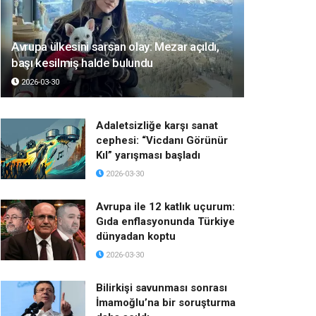
Avrupa ülkesini sarsan olay: Mezar açıldı,
başı kesilmiş halde bulundu
2026-03-30
Adaletsizliğe karşı sanat
cephesi: “Vicdanı Görünür
Kıl” yarışması başladı
2026-03-30
Avrupa ile 12 katlık uçurum:
Gıda enflasyonunda Türkiye
dünyadan koptu
2026-03-30
Bilirkişi savunması sonrası
İmamoğlu’na bir soruşturma