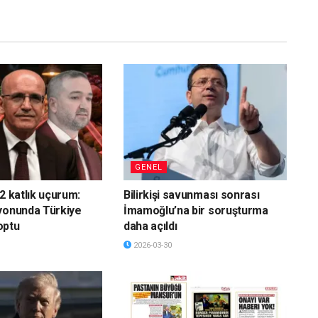
GENEL
2 katlık uçurum:
Bilirkişi savunması sonrası
yonunda Türkiye
İmamoğlu’na bir soruşturma
optu
daha açıldı
2026-03-30