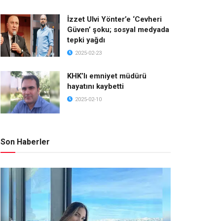
İzzet Ulvi Yönter’e ‘Cevheri
Güven’ şoku; sosyal medyada
tepki yağdı
2025-02-23
KHK’lı emniyet müdürü
hayatını kaybetti
2025-02-10
Son Haberler