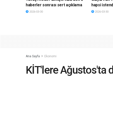
haberler sonrası sert açıklama
hapsi istend
2026-03-30
2026-03-30
Ana Sayfa
Ekonomi
KİT'lere Ağustos'ta d
yapılmadı
2022-09-07