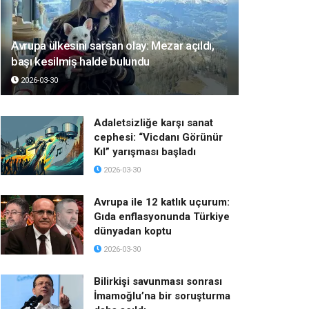
Avrupa ülkesini sarsan olay: Mezar açıldı,
başı kesilmiş halde bulundu
2026-03-30
Adaletsizliğe karşı sanat
cephesi: “Vicdanı Görünür
Kıl” yarışması başladı
2026-03-30
Avrupa ile 12 katlık uçurum:
Gıda enflasyonunda Türkiye
dünyadan koptu
2026-03-30
Bilirkişi savunması sonrası
İmamoğlu’na bir soruşturma