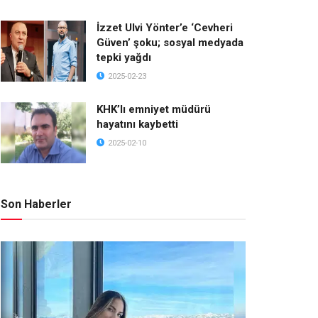
İzzet Ulvi Yönter’e ‘Cevheri
Güven’ şoku; sosyal medyada
tepki yağdı
2025-02-23
KHK’lı emniyet müdürü
hayatını kaybetti
2025-02-10
Son Haberler