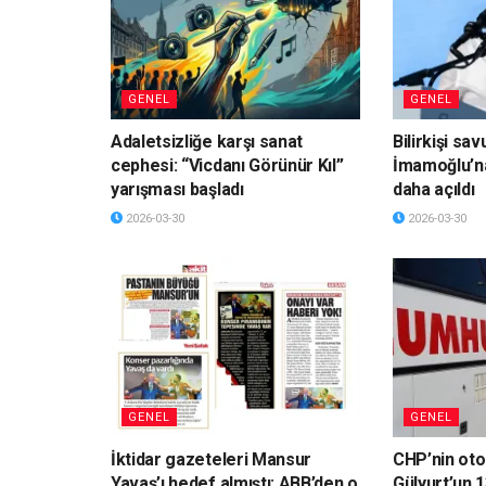
GENEL
GENEL
Adaletsizliğe karşı sanat
Bilirkişi sa
cephesi: “Vicdanı Görünür Kıl”
İmamoğlu’n
yarışması başladı
daha açıldı
2026-03-30
2026-03-30
GENEL
GENEL
İktidar gazeteleri Mansur
CHP’nin ot
Yavaş’ı hedef almıştı: ABB’den o
Gülyurt’un 1