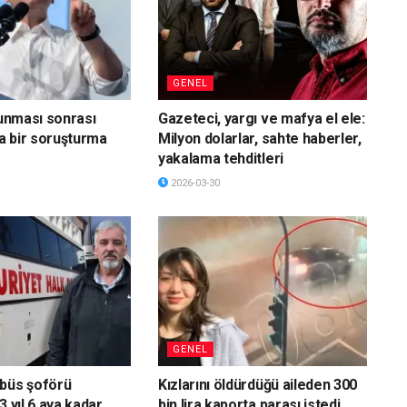
GENEL
vunması sonrası
Gazeteci, yargı ve mafya el ele:
a bir soruşturma
Milyon dolarlar, sahte haberler,
yakalama tehditleri
2026-03-30
GENEL
obüs şoförü
Kızlarını öldürdüğü aileden 300
3 yıl 6 aya kadar
bin lira kaporta parası istedi