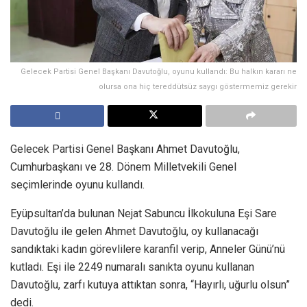
Gelecek Partisi Genel Başkanı Davutoğlu, oyunu kullandı: Bu halkın kararı ne
olursa ona hiç tereddütsüz saygı göstermemiz gerekir
Gelecek Partisi Genel Başkanı Ahmet Davutoğlu,
Cumhurbaşkanı ve 28. Dönem Milletvekili Genel
seçimlerinde oyunu kullandı.
Eyüpsultan’da bulunan Nejat Sabuncu İlkokuluna Eşi Sare
Davutoğlu ile gelen Ahmet Davutoğlu, oy kullanacağı
sandıktaki kadın görevlilere karanfil verip, Anneler Günü’nü
kutladı. Eşi ile 2249 numaralı sanıkta oyunu kullanan
Davutoğlu, zarfı kutuya attıktan sonra, “Hayırlı, uğurlu olsun”
dedi.