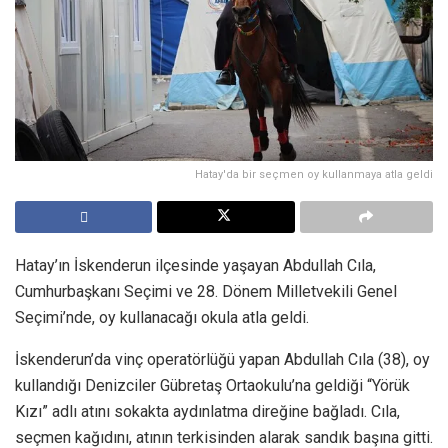
Hatay'da bir seçmen oy kullanmaya atla geldi
Hatay’ın İskenderun ilçesinde yaşayan Abdullah Cıla,
Cumhurbaşkanı Seçimi ve 28. Dönem Milletvekili Genel
Seçimi’nde, oy kullanacağı okula atla geldi.
İskenderun’da vinç operatörlüğü yapan Abdullah Cıla (38), oy
kullandığı Denizciler Gübretaş Ortaokulu’na geldiği “Yörük
Kızı” adlı atını sokakta aydınlatma direğine bağladı. Cıla,
seçmen kağıdını, atının terkisinden alarak sandık başına gitti.