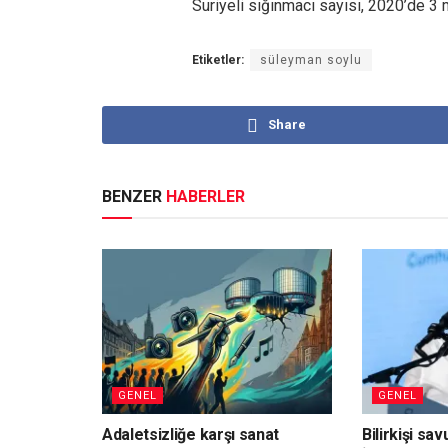
Suriyeli sığınmacı sayısı, 2020’de 3 
Etiketler:
süleyman soylu
Share
BENZER
HABERLER
GENEL
GENEL
Adaletsizliğe karşı sanat
Bilirkişi sa