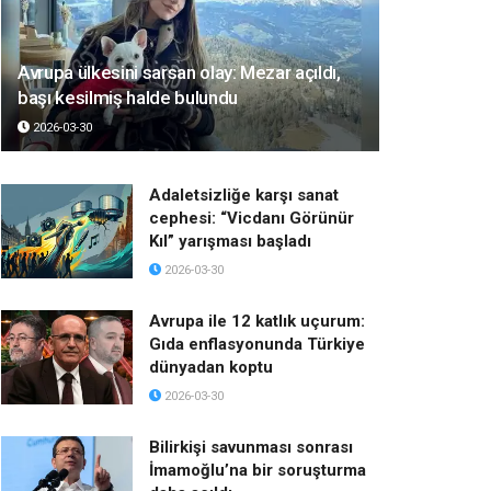
Avrupa ülkesini sarsan olay: Mezar açıldı,
başı kesilmiş halde bulundu
2026-03-30
Adaletsizliğe karşı sanat
cephesi: “Vicdanı Görünür
Kıl” yarışması başladı
2026-03-30
Avrupa ile 12 katlık uçurum:
Gıda enflasyonunda Türkiye
dünyadan koptu
2026-03-30
Bilirkişi savunması sonrası
İmamoğlu’na bir soruşturma