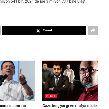
milyon 641 bin, 2021’de ise 3 milyon 737 bine ulaştı.
Tweet
GENEL
vunması sonrası
Gazeteci, yargı ve mafya el ele: