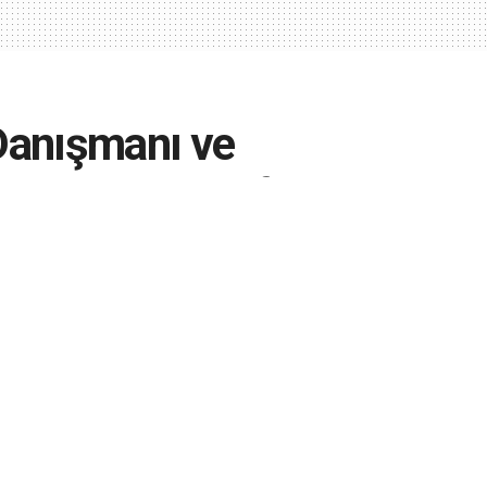
 Danışmanı ve
ren Gürkan trafik
aybetti