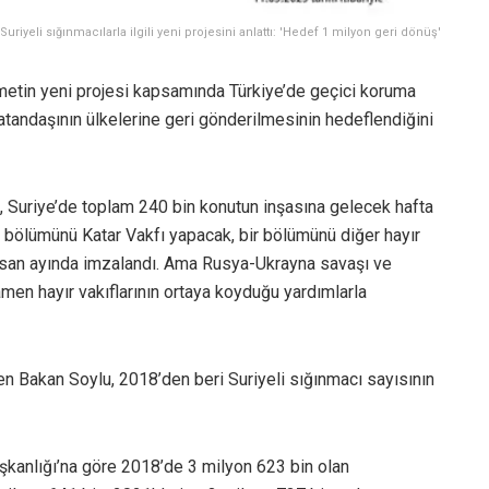
riyeli sığınmacılarla ilgili yeni projesini anlattı: 'Hedef 1 milyon geri dönüş'
metin yeni projesi kapsamında Türkiye’de geçici koruma
atandaşının ülkelerine geri gönderilmesinin hedeflendiğini
 Suriye’de toplam 240 bin konutun inşasına gelecek hafta
bir bölümünü Katar Vakfı yapacak, bir bölümünü diğer hayır
 Nisan ayında imzalandı. Ama Rusya-Ukrayna savaşı ve
men hayır vakıflarının ortaya koyduğu yardımlarla
len Bakan Soylu, 2018’den beri Suriyeli sığınmacı sayısının
şkanlığı’na göre 2018’de 3 milyon 623 bin olan