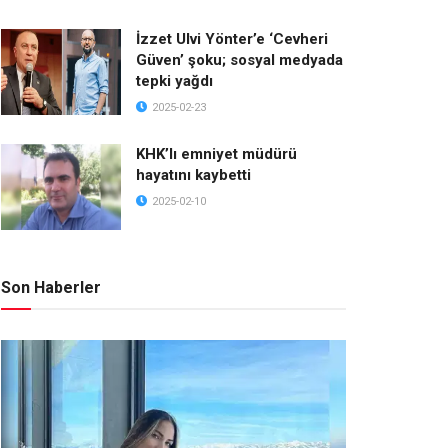
İzzet Ulvi Yönter’e ‘Cevheri
Güven’ şoku; sosyal medyada
tepki yağdı
2025-02-23
KHK’lı emniyet müdürü
hayatını kaybetti
2025-02-10
Son Haberler