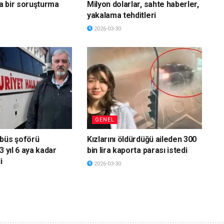
a bir soruşturma
Milyon dolarlar, sahte haberler,
yakalama tehditleri
2026-03-30
GENEL
obüs şoförü
Kızlarını öldürdüğü aileden 300
3 yıl 6 aya kadar
bin lira kaporta parası istedi
i
2026-03-30