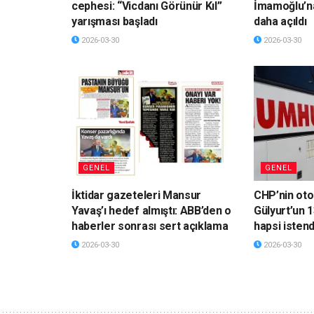
cephesi: “Vicdanı Görünür Kıl”
İmamoğlu’n
yarışması başladı
daha açıldı
2026-03-30
2026-03-30
GENEL
GENEL
İktidar gazeteleri Mansur
CHP’nin ot
Yavaş’ı hedef almıştı: ABB’den o
Gülyurt’un 1
haberler sonrası sert açıklama
hapsi istend
2026-03-30
2026-03-30