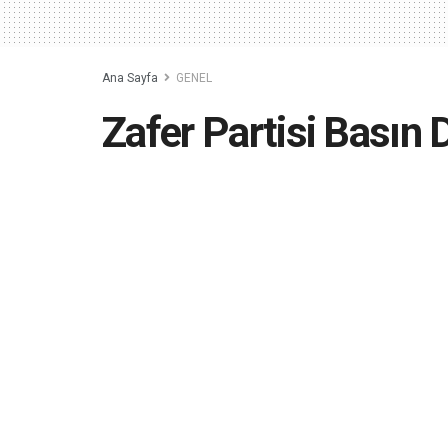
Ana Sayfa
GENEL
Zafer Partisi Basın
milletvekili adayı Ce
kazasında hayatını k
2023-05-19