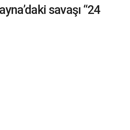
ayna’daki savaşı “24
 söyledi, 2020
ı iddiasını yineledi