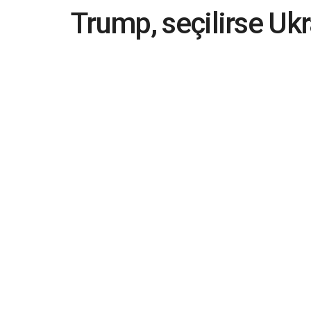
Trump, seçilirse Ukr
saatte bitireceğini”
seçimlerinin çalındığ
2023-05-11