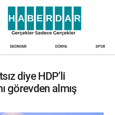
EKONOMİ
DÜNYA
SPOR
sız diye HDP’li
nı görevden almış