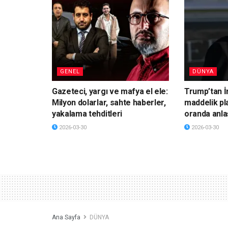
GENEL
DÜNYA
Gazeteci, yargı ve mafya el ele:
Trump’tan İ
Milyon dolarlar, sahte haberler,
maddelik pl
yakalama tehditleri
oranda anla
2026-03-30
2026-03-30
Ana Sayfa
DÜNYA