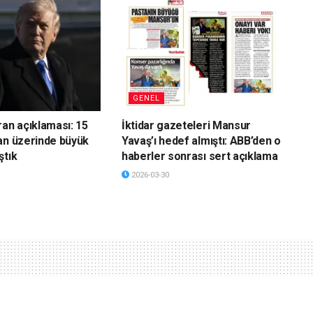
GENEL
ran açıklaması: 15
İktidar gazeteleri Mansur
an üzerinde büyük
Yavaş’ı hedef almıştı: ABB’den o
ştık
haberler sonrası sert açıklama
2026-03-30