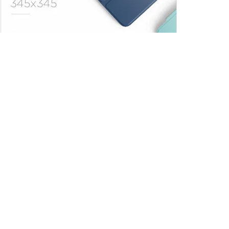
Trendler
Comments
Son
Adana Demirspor,