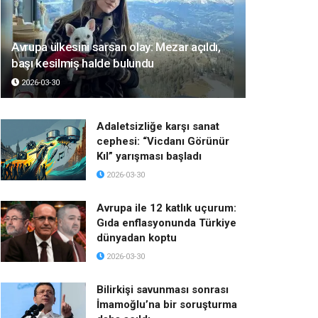
Avrupa ülkesini sarsan olay: Mezar açıldı,
başı kesilmiş halde bulundu
2026-03-30
Adaletsizliğe karşı sanat
cephesi: “Vicdanı Görünür
Kıl” yarışması başladı
2026-03-30
Avrupa ile 12 katlık uçurum:
Gıda enflasyonunda Türkiye
dünyadan koptu
2026-03-30
Bilirkişi savunması sonrası
İmamoğlu’na bir soruşturma