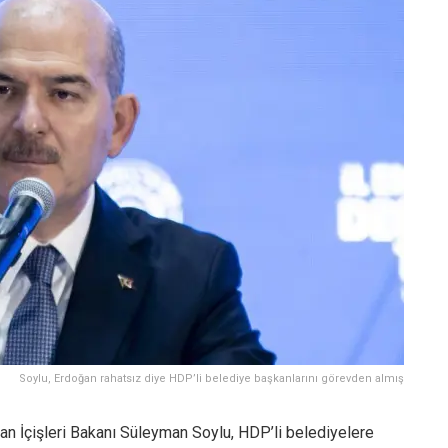
Soylu, Erdoğan rahatsız diye HDP’li belediye başkanlarını görevden almış
lan İçişleri Bakanı Süleyman Soylu,
HDP’li belediyelere