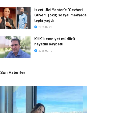
İzzet Ulvi Yönter’e ‘Cevheri
Güven’ şoku; sosyal medyada
tepki yağdı
2025-02-23
KHK’lı emniyet müdürü
hayatını kaybetti
2025-02-10
Son Haberler