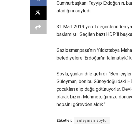
Cumhurbaşkanı Tayyip Erdoğan’ın, bu
atadığını söyledi.
31 Mart 2019 yerel seçimlerinden ya
başlamıştı. Seçilen bazı HDP’li başk
Gaziosmanpaşa’nın Yıldıztabya Mahall
belediyelere ‘Erdoğan’ın talimatıyla’ 
Soylu, şunları dile getirdi: “Ben içiş
Süleyman, ben bu Güneydoğu’daki HDP
çocukları alıp dağa götürüyorlar. Devl
olarak bizim Mehmetçiğimize dönüyor.
hepsini görevden aldık.”
Etiketler:
süleyman soylu