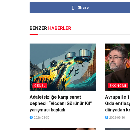
Share
BENZER
HABERLER
GENEL
EKONOMI
Adaletsizliğe karşı sanat
Avrupa ile 1
cephesi: “Vicdanı Görünür Kıl”
Gıda enflas
yarışması başladı
dünyadan k
2026-03-30
2026-03-30