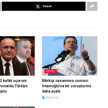
Tweet
GENEL
2 katlık uçurum:
Bilirkişi savunması sonrası
yonunda Türkiye
İmamoğlu’na bir soruşturma
optu
daha açıldı
2026-03-30