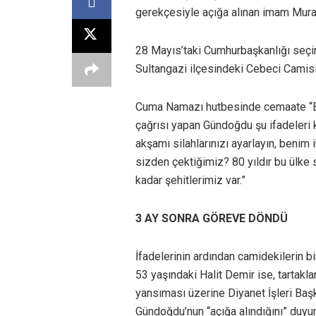
gerekçesiyle açığa alınan imam Mura
28 Mayıs’taki Cumhurbaşkanlığı seçim
Sultangazi ilçesindeki Cebeci Camis
Cuma Namazı hutbesinde cemaate “Ben
çağrısı yapan Gündoğdu şu ifadeleri ku
akşamı silahlarınızı ayarlayın, benim
sizden çektiğimiz? 80 yıldır bu ülke
kadar şehitlerimiz var.”
3 AY SONRA GÖREVE DÖNDÜ
İfadelerinin ardından camidekilerin 
53 yaşındaki Halit Demir ise, tartak
yansıması üzerine Diyanet İşleri Başk
Gündoğdu’nun “açığa alındığını” duyu