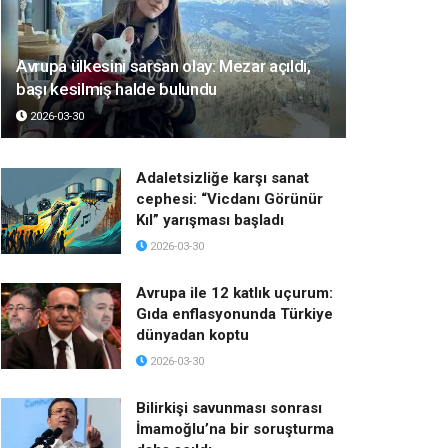
Avrupa ülkesini sarsan olay: Mezar açıldı,
başı kesilmiş halde bulundu
2026-03-30
Adaletsizliğe karşı sanat
cephesi: “Vicdanı Görünür
Kıl” yarışması başladı
2026-03-30
Avrupa ile 12 katlık uçurum:
Gıda enflasyonunda Türkiye
dünyadan koptu
2026-03-30
Bilirkişi savunması sonrası
İmamoğlu’na bir soruşturma