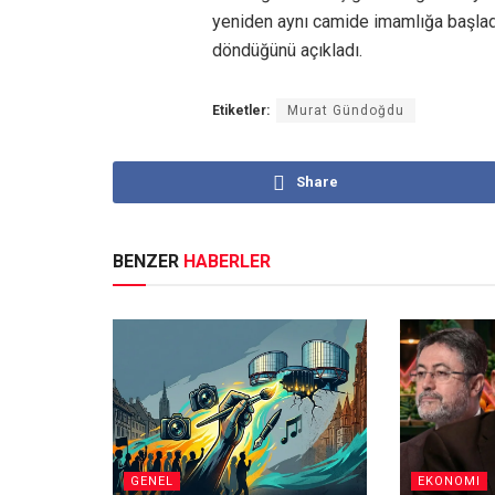
yeniden aynı camide imamlığa başladı
döndüğünü açıkladı.
Etiketler:
Murat Gündoğdu
Share
BENZER
HABERLER
GENEL
EKONOMI