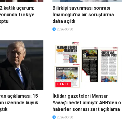
2 katlık uçurum:
Bilirkişi savunması sonrası
yonunda Türkiye
İmamoğlu’na bir soruşturma
optu
daha açıldı
2026-03-30
GENEL
ran açıklaması: 15
İktidar gazeteleri Mansur
an üzerinde büyük
Yavaş’ı hedef almıştı: ABB’den o
ştık
haberler sonrası sert açıklama
2026-03-30