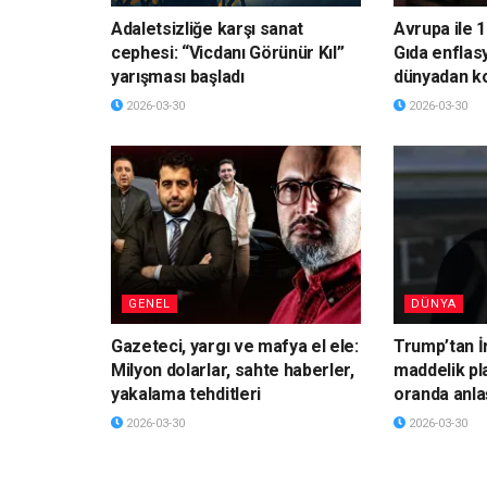
Adaletsizliğe karşı sanat
Avrupa ile 1
cephesi: “Vicdanı Görünür Kıl”
Gıda enflas
yarışması başladı
dünyadan k
2026-03-30
2026-03-30
GENEL
DÜNYA
Gazeteci, yargı ve mafya el ele:
Trump’tan İ
Milyon dolarlar, sahte haberler,
maddelik pl
yakalama tehditleri
oranda anla
2026-03-30
2026-03-30