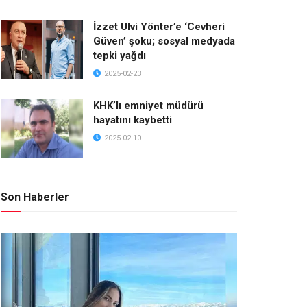
İzzet Ulvi Yönter’e ‘Cevheri
Güven’ şoku; sosyal medyada
tepki yağdı
2025-02-23
KHK’lı emniyet müdürü
hayatını kaybetti
2025-02-10
Son Haberler