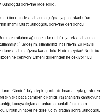
t Gündoğdu görevine iade edildi.
leri öncesinde silahlanma çağrısı yapan İstanbul’un
i’nin imamı Murat Gündoğdu, görevine geri döndü.
im iki silahım ağzına kadar dolu” diyerek silahlanma
llanmıştı: “Kardeşim, silahlarınızı hazırlayın. 28 Mayıs
 iki tane silahım ağzına kadar dolu. Hodri meydan! Nedir bu
 sizden ne çekiyor? Ermeni döllerinden ne çekiyor? Bu
bir kısmı Gündoğdu’ya tepki gösterdi. İmama tepki gösteren
lanarak yaka paça camiden çıkarıldı. Yaşananların kamuoyuna
anlığı, konuya ilişkin soruşturma başlattığını, imam
rdu. Birgün’ün haberine göre, üç ay aradan sonra Gündoğdu,