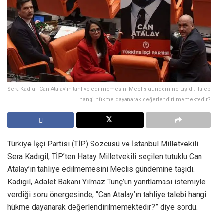
Sera Kadıgil Can Atalay’ın tahliye edilmemesini Meclis gündemine taşıdı: Talep
hangi hükme dayanarak değerlendirilmemektedir?
Türkiye İşçi Partisi (TİP) Sözcüsü ve İstanbul Milletvekili
Sera Kadıgil, TİP’ten Hatay Milletvekili seçilen tutuklu Can
Atalay’ın tahliye edilmemesini Meclis gündemine taşıdı.
Kadıgil, Adalet Bakanı Yılmaz Tunç’un yanıtlaması istemiyle
verdiği soru önergesinde, “Can Atalay’ın tahliye talebi hangi
hükme dayanarak değerlendirilmemektedir?” diye sordu.