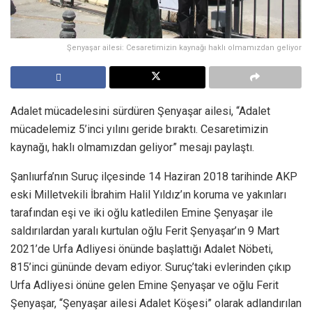
Şenyaşar ailesi: Cesaretimizin kaynağı haklı olmamızdan geliyor
Adalet mücadelesini sürdüren Şenyaşar ailesi, “Adalet
mücadelemiz 5’inci yılını geride bıraktı. Cesaretimizin
kaynağı, haklı olmamızdan geliyor” mesajı paylaştı.
Şanlıurfa’nın Suruç ilçesinde 14 Haziran 2018 tarihinde AKP
eski Milletvekili İbrahim Halil Yıldız’ın koruma ve yakınları
tarafından eşi ve iki oğlu katledilen Emine Şenyaşar ile
saldırılardan yaralı kurtulan oğlu Ferit Şenyaşar’ın 9 Mart
2021’de Urfa Adliyesi önünde başlattığı Adalet Nöbeti,
815’inci gününde devam ediyor. Suruç’taki evlerinden çıkıp
Urfa Adliyesi önüne gelen Emine Şenyaşar ve oğlu Ferit
Şenyaşar, “Şenyaşar ailesi Adalet Köşesi” olarak adlandırılan