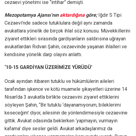
cezaevi yönetimi ise “intihar” demişti.
Mezopotamya Ajansı’nın
aktardığına
göre;
Iğdır S Tipi
Cezaevi’nde sadece tutuklulara değil aynı zamanda
avukatlara yönelik de birçok ihlal söz konusu. Müvekkillerini
ziyaret ettikleri sırasında gardiyanların saldırısına uğrayan
avukatlardan Rıdvan Şahin, cezaevinde yaşanan ihlalleri ve
kendisine yönelik darp olayını anlattı.
‘10-15 GARDİYAN ÜZERİMİZE YÜRÜDÜ’
Ocak ayından itibaren tutuklu ve hükümlülerin aileleri
tarafından işkence ve kötü muamele şikayetleri üzerine 14
Nisan’da 3 avukatla birlikte cezaevini ziyaret ettiklerini
söyleyen Şahin, “Bir tutuklu ‘dayanamıyorum, bileklerimi
keseceğim’ diyor, ailesinin de yönlendirmesiyle cezaevine
gittik. Avukat odasında beklerken ‘yapmayın, vurmayın
kafama’ diye sesler geldi. Avukat arkadaşlarımız da