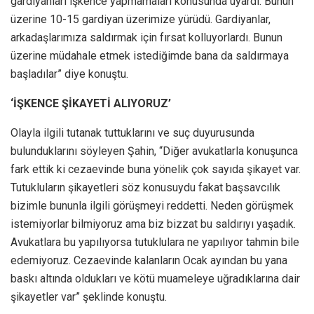
gardiyanları işkence yapmamaları konusunda uyardı. Bunun
üzerine 10-15 gardiyan üzerimize yürüdü. Gardiyanlar,
arkadaşlarımıza saldırmak için fırsat kolluyorlardı. Bunun
üzerine müdahale etmek istediğimde bana da saldırmaya
başladılar” diye konuştu.
‘İŞKENCE ŞİKAYETİ ALIYORUZ’
Olayla ilgili tutanak tuttuklarını ve suç duyurusunda
bulunduklarını söyleyen Şahin, “Diğer avukatlarla konuşunca
fark ettik ki cezaevinde buna yönelik çok sayıda şikayet var.
Tutukluların şikayetleri söz konusuydu fakat başsavcılık
bizimle bununla ilgili görüşmeyi reddetti. Neden görüşmek
istemiyorlar bilmiyoruz ama biz bizzat bu saldırıyı yaşadık.
Avukatlara bu yapılıyorsa tutuklulara ne yapılıyor tahmin bile
edemiyoruz. Cezaevinde kalanların Ocak ayından bu yana
baskı altında oldukları ve kötü muameleye uğradıklarına dair
şikayetler var” şeklinde konuştu.