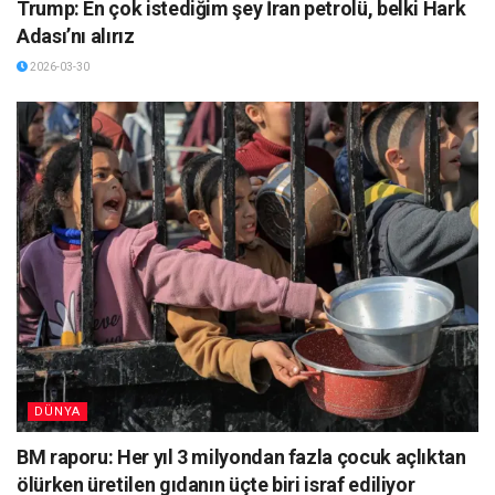
Trump: En çok istediğim şey İran petrolü, belki Hark
Adası’nı alırız
2026-03-30
DÜNYA
BM raporu: Her yıl 3 milyondan fazla çocuk açlıktan
ölürken üretilen gıdanın üçte biri israf ediliyor