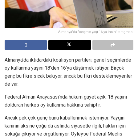
Almanya'da "seçme yaşı 16'ya insin" tartışması
Almanya’da iktidardaki koalisyon partileri, genel seçimlerde
oy kullanma yaşını 18’den 16’ya düşürmek istiyor. Birçok
genç bu fikre sıcak bakıyor, ancak bu fikri desteklemeyenler
de var.
Federal Alman Anayasası’nda hüküm gayet açık: 18 yaşını
dolduran herkes oy kullanma hakkına sahiptir.
Ancak pek çok genç bunu kabullenmek istemiyor. Yaygın
kanının aksine çoğu da aslında siyasetle ilgili, hakları için
sokağa çıkıyor ve örgütleniyor. Öyleyse Federal Meclis