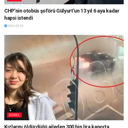
CHP’nin otobüs şoförü Gülyurt’un 13 yıl 6 aya kadar
hapsi istendi
2026-03-30
GENEL
Kızlarını öldürdüğü aileden 300 bin lira kaporta