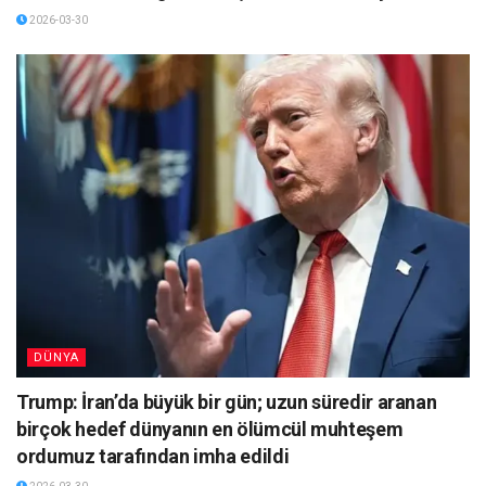
2026-03-30
DÜNYA
Trump: İran’da büyük bir gün; uzun süredir aranan
birçok hedef dünyanın en ölümcül muhteşem
ordumuz tarafından imha edildi