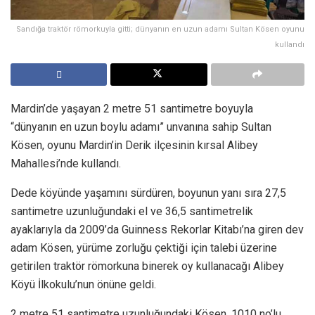
Sandığa traktör römorkuyla gitti; dünyanın en uzun adamı Sultan Kösen oyunu
kullandı
Mardin’de yaşayan 2 metre 51 santimetre boyuyla
“dünyanın en uzun boylu adamı” unvanına sahip Sultan
Kösen, oyunu Mardin’in Derik ilçesinin kırsal Alibey
Mahallesi’nde kullandı.
Dede köyünde yaşamını sürdüren, boyunun yanı sıra 27,5
santimetre uzunluğundaki el ve 36,5 santimetrelik
ayaklarıyla da 2009’da Guinness Rekorlar Kitabı’na giren dev
adam Kösen, yürüme zorluğu çektiği için talebi üzerine
getirilen traktör römorkuna binerek oy kullanacağı Alibey
Köyü İlkokulu’nun önüne geldi.
2 metre 51 santimetre uzunluğundaki Kösen, 1010 no’lu