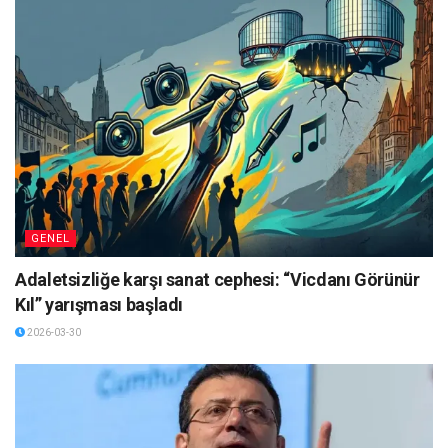
GENEL
Adaletsizliğe karşı sanat cephesi: “Vicdanı Görünür
Kıl” yarışması başladı
2026-03-30