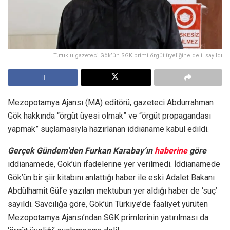
Tutuklu gazeteci Gök’ün SGK primi örgüt üyeliğine delil sayıldı
Mezopotamya Ajansı (MA) editörü, gazeteci Abdurrahman
Gök hakkında “örgüt üyesi olmak” ve “örgüt propagandası
yapmak” suçlamasıyla hazırlanan iddianame kabul edildi.
Gerçek Gündem’den Furkan Karabay’ın
haberine
göre
iddianamede, Gök’ün ifadelerine yer verilmedi. İddianamede
Gök’ün bir şiir kitabını anlattığı haber ile eski Adalet Bakanı
Abdülhamit Gül’e yazılan mektubun yer aldığı haber de ‘suç’
sayıldı. Savcılığa göre, Gök’ün Türkiye’de faaliyet yürüten
Mezopotamya Ajansı’ndan SGK primlerinin yatırılması da