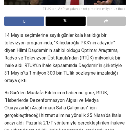
RTÜK’ten, AKP’ye yakın anket şirketine milyonluk ihale
14 Mayıs seçimlerine sayılı günler kala katıldığı bir
televizyon programında, “Kılıçdaroğlu PKK’nin adayıdır”
diyen Hilmi Daşdemir’in sahibi olduğu Optimar Araştırma,
Radyo ve Televizyon Üst Kurulu’ndan (RTÜK) milyonluk bir
ihale aldı. RTÜK’ün ihale kapsamında Daşdemir’in şirketiyle
31 Mayıs’ta 1 milyon 300 bin TL’lik sözleşme imzaladığı
ortaya çıktı.
BirGün’den Mustafa Bildircin’in haberine göre; RTÜK,
“Haberlerde Dezenformasyon Algısı ve Medya
Okuryazarlığı Araştırması Saha Çalışması” için
gerçekleştireceği hizmet alımına yönelik 25 Nisan’da ihale
onayı aldı. Pazarlık 21/F yöntemiyle gerçekleştirilen ihaleye