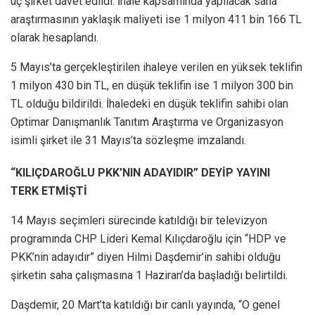
üç şirket davet edildi. İhale kapsamında yapılacak saha
araştırmasının yaklaşık maliyeti ise 1 milyon 411 bin 166 TL
olarak hesaplandı.
5 Mayıs’ta gerçekleştirilen ihaleye verilen en yüksek teklifin
1 milyon 430 bin TL, en düşük teklifin ise 1 milyon 300 bin
TL olduğu bildirildi. İhaledeki en düşük teklifin sahibi olan
Optimar Danışmanlık Tanıtım Araştırma ve Organizasyon
isimli şirket ile 31 Mayıs’ta sözleşme imzalandı.
“KILIÇDAROĞLU PKK’NIN ADAYIDIR” DEYİP YAYINI
TERK ETMİŞTİ
14 Mayıs seçimleri sürecinde katıldığı bir televizyon
programında CHP Lideri Kemal Kılıçdaroğlu için “HDP ve
PKK’nin adayıdır” diyen Hilmi Daşdemir’in sahibi olduğu
şirketin saha çalışmasına 1 Haziran’da başladığı belirtildi.
Daşdemir, 20 Mart’ta katıldığı bir canlı yayında, “O genel