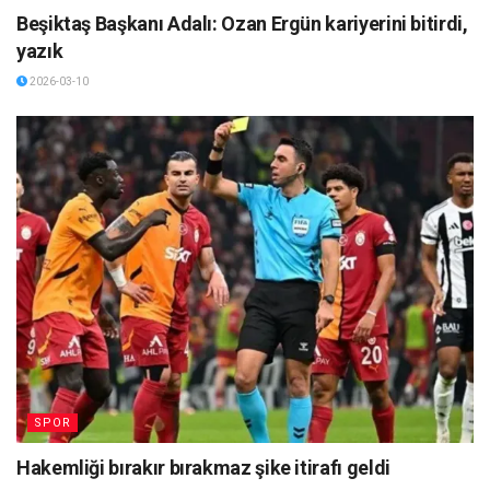
Beşiktaş Başkanı Adalı: Ozan Ergün kariyerini bitirdi,
yazık
2026-03-10
SPOR
Hakemliği bırakır bırakmaz şike itirafı geldi