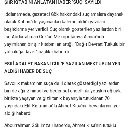
ŞİİR KİTABINI ANLATAN HABER ‘SUÇ’ SAYILDI
İddianamede, gazeteci Gök hakkındaki suçlamalara dayanak
olarak Kobani’de yaşananları kaleme aldığı yazıların
başlıklarına yer verildi. Suç olarak gösterilen yazılardan biri
ise Abdurrahman Gök’ün Mezopotamya Ajansı’nda
yayımlanan bir şiir kitabını anlattığı, “Dağ-ı Devran: Tutkulu bir
yolculuğa davet” başlıklı haberdi.
ESKİ ADALET BAKANI GÜL’E YAZILAN MEKTUBUN YER
ALDIĞI HABER DE SUÇ
Savcılık makamının suça delil olarak gösterdiği yazılardan
biri de ağır zihinsel ve bedensel engelli iki yetişkin oğluyla
birlikte yaşayan ve gizli tanık beyanıyla tutuklanan 70
yaşındaki Elif Kısa’nın oğlu Ahmet Kısa’nın beyanlarının yer
aldığı haberdi.
Abdurrahman Gök imzalı haberde, Ahmet Kısa’nın tutuklu