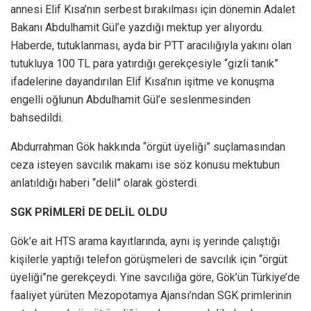
annesi Elif Kısa’nın serbest bırakılması için dönemin Adalet
Bakanı Abdulhamit Gül’e yazdığı mektup yer alıyordu.
Haberde, tutuklanması, ayda bir PTT aracılığıyla yakını olan
tutukluya 100 TL para yatırdığı gerekçesiyle “gizli tanık”
ifadelerine dayandırılan Elif Kısa’nın işitme ve konuşma
engelli oğlunun Abdulhamit Gül’e seslenmesinden
bahsedildi.
Abdurrahman Gök hakkında “örgüt üyeliği” suçlamasından
ceza isteyen savcılık makamı ise söz konusu mektubun
anlatıldığı haberi “delil” olarak gösterdi.
SGK PRİMLERİ DE DELİL OLDU
Gök’e ait HTS arama kayıtlarında, aynı iş yerinde çalıştığı
kişilerle yaptığı telefon görüşmeleri de savcılık için “örgüt
üyeliği”ne gerekçeydi. Yine savcılığa göre, Gök’ün Türkiye’de
faaliyet yürüten Mezopotamya Ajansı’ndan SGK primlerinin