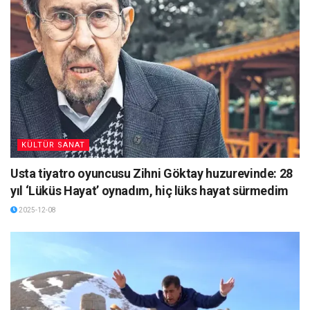
KÜLTÜR SANAT
Usta tiyatro oyuncusu Zihni Göktay huzurevinde: 28
yıl ‘Lüküs Hayat’ oynadım, hiç lüks hayat sürmedim
2025-12-08