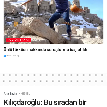
KÜLTÜR SANAT
Ünlü türkücü hakkında soruşturma başlatıldı
2025-12-04
Ana Sayfa
GENEL
Kılıçdaroğlu: Bu sıradan bir