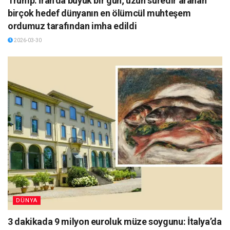
Trump: İran’da büyük bir gün; uzun süredir aranan
birçok hedef dünyanın en ölümcül muhteşem
ordumuz tarafından imha edildi
2026-03-30
DÜNYA
3 dakikada 9 milyon euroluk müze soygunu: İtalya’da