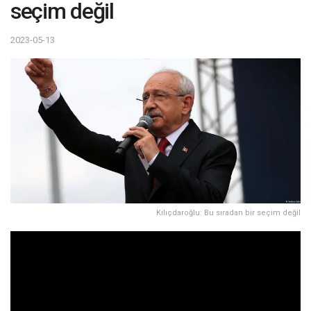
seçim değil
2023-05-13
Kılıçdaroğlu: Bu sıradan bir seçim değil
Kemal Kılıçdaroğlu seçim güvenliği ile ilgili olarak, “İlk kez
bu kadar ciddi bir hazırlık yaptık” dedi. Kılıçdaroğlu ayrıca,