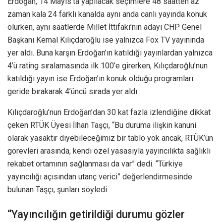
Erdoğan, 14 Mayıs’ta yapılacak seçimlere 48 saatten az
zaman kala 24 farklı kanalda aynı anda canlı yayında konuk
olurken, aynı saatlerde Millet İttifakı’nın adayı CHP Genel
Başkanı Kemal Kılıçdaroğlu ise yalnızca Fox TV yayınında
yer aldı. Buna karşın Erdoğan’ın katıldığı yayınlardan yalnızca
4’ü rating sıralamasında ilk 100’e girerken, Kılıçdaroğlu’nun
katıldığı yayın ise Erdoğan’ın konuk olduğu programları
geride bırakarak 4’üncü sırada yer aldı.
Kılıçdaroğlu’nun Erdoğan’dan 30 kat fazla izlendiğine dikkat
çeken RTÜK Üyesi İlhan Taşçı, “Bu duruma ilişkin kanuni
olarak yasaktır diyebileceğimiz bir tablo yok ancak, RTÜK’ün
görevleri arasında, kendi özel yasasıyla yayıncılıkta sağlıklı
rekabet ortamının sağlanması da var” dedi. “Türkiye
yayıncılığı açısından utanç verici” değerlendirmesinde
bulunan Taşçı, şunları söyledi:
“Yayıncılığın getirildiği durumu gözler