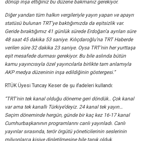
dönüp inşa ettiğiniz bu düzene bakmanız gerekiyor.
Diğer yandan tüm halkın vergileriyle yayın yapan ve apayrı
statüsü bulunan TRT’ye baktığımızda da eşitsizlik var.
Geride bıraktığımız 41 günlük sürede Erdoğan’a ayrılan süre
48 saat 45 dakika 53 saniye. Kılıçdaroğlu’na TRT Haberde
verilen süre 32 dakika 23 saniye. Oysa TRT’nin her yurttaşa
eşit mesafede durması gerekiyor. Bu bile aslında bütün
kamu yayıncısıyla özel yayıncılarla birlikte tam anlamıyla
AKP medya düzeninin inşa edildiğinin göstergesi.”
RTÜK Üyesi Tuncay Keser de şu ifadeleri kullandı:
“TRT’nin tek kanal olduğu döneme geri döndük.. Çok kanal
var ama tek kanallı Türkiye’deyiz. 24 kanal tek yayın…
Seçim döneminde hergün, günde bir kaç kez 16-17 kanal
Cumhurbaşkanının programlarını canlı yayınladı. Canlı
yayınlar sırasında, terör örgütü yöneticilerinin seslerinin
milyonlarca kişiye dinletilmesine bile tanık olduk.