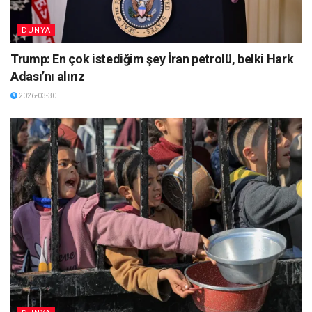
DÜNYA
Trump: En çok istediğim şey İran petrolü, belki Hark
Adası’nı alırız
2026-03-30