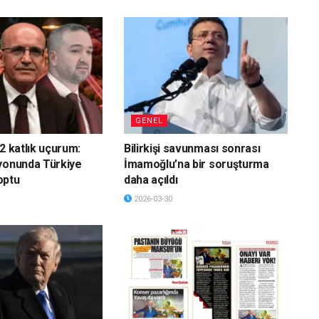
GENEL
2 katlık uçurum:
Bilirkişi savunması sonrası
yonunda Türkiye
İmamoğlu’na bir soruşturma
optu
daha açıldı
2026-03-30