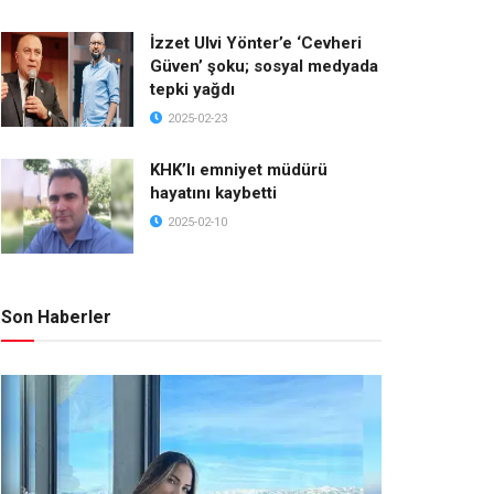
İzzet Ulvi Yönter’e ‘Cevheri
Güven’ şoku; sosyal medyada
tepki yağdı
2025-02-23
KHK’lı emniyet müdürü
hayatını kaybetti
2025-02-10
Son Haberler