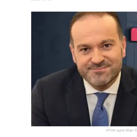
RTÜK üyesi İlhan 