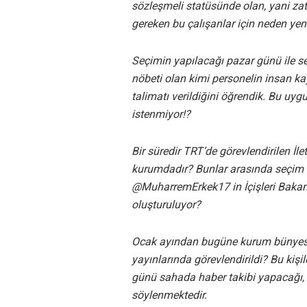
sözleşmeli statüsünde olan, yani zat
gereken bu çalışanlar için neden ye
Seçimin yapılacağı pazar günü ile s
nöbeti olan kimi personelin insan ka
talimatı verildiğini öğrendik. Bu u
istenmiyor!?
Bir süredir TRT’de görevlendirilen İl
kurumdadır? Bunlar arasında seçim 
@MuharremErkek17 in İçişleri Bakanlığ
oluşturuluyor?
Ocak ayından bugüne kurum bünyesin
yayınlarında görevlendirildi? Bu kişi
günü sahada haber takibi yapacağı, b
söylenmektedir.