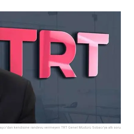
Taşcı'dan kendisine randevu vermeyen TRT Genel Müdürü Sobacı'ya altı soru