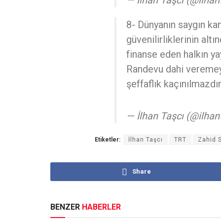
8- Dünyanın saygın ka
güvenilirliklerinin altı
finanse eden halkın yay
Randevu dahi veremeye
şeffaflık kaçınılmazdır
— İlhan Taşcı (@ilhan
Etiketler:
İlhan Taşcı
TRT
Zahid 
Share
BENZER
HABERLER