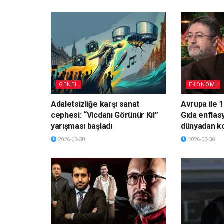
GENEL
EKONOMI
Adaletsizliğe karşı sanat
Avrupa ile 1
cephesi: “Vicdanı Görünür Kıl”
Gıda enflas
yarışması başladı
dünyadan k
2026-03-30
2026-03-30