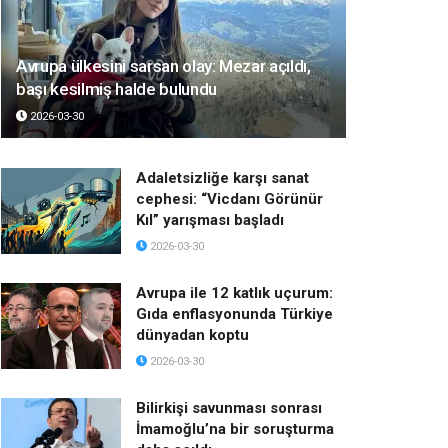
Avrupa ülkesini sarsan olay: Mezar açıldı,
başı kesilmiş halde bulundu
2026-03-30
Adaletsizliğe karşı sanat
cephesi: “Vicdanı Görünür
Kıl” yarışması başladı
2026-03-30
Avrupa ile 12 katlık uçurum:
Gıda enflasyonunda Türkiye
dünyadan koptu
2026-03-30
Bilirkişi savunması sonrası
İmamoğlu’na bir soruşturma