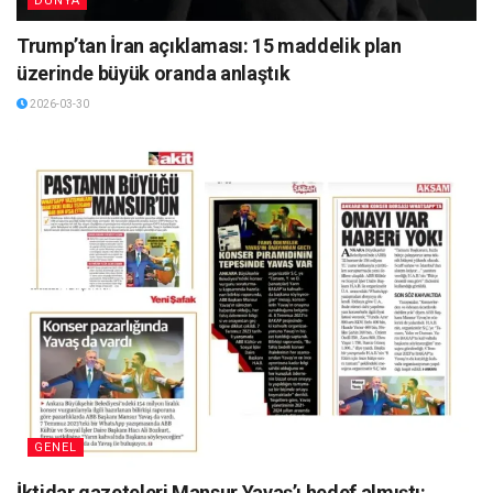
DÜNYA
Trump’tan İran açıklaması: 15 maddelik plan
üzerinde büyük oranda anlaştık
2026-03-30
GENEL
İktidar gazeteleri Mansur Yavaş’ı hedef almıştı: