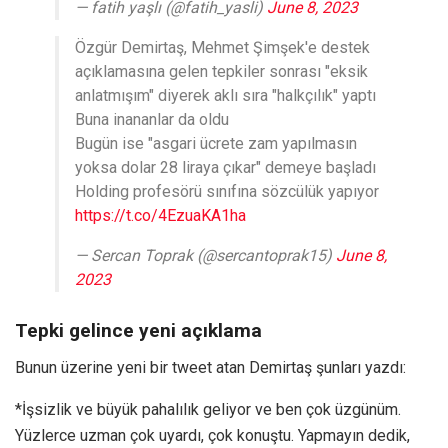
— fatih yaşlı (@fatih_yasli)
June 8, 2023
Özgür Demirtaş, Mehmet Şimşek'e destek
açıklamasına gelen tepkiler sonrası "eksik
anlatmışım" diyerek aklı sıra "halkçılık" yaptı
Buna inananlar da oldu
Bugün ise "asgari ücrete zam yapılmasın
yoksa dolar 28 liraya çıkar" demeye başladı
Holding profesörü sınıfına sözcülük yapıyor
https://t.co/4EzuaKA1ha
— Sercan Toprak (@sercantoprak15)
June 8,
2023
Tepki gelince yeni açıklama
Bunun üzerine yeni bir tweet atan Demirtaş şunları yazdı:
*İşsizlik ve büyük pahalılık geliyor ve ben çok üzgünüm.
Yüzlerce uzman çok uyardı, çok konuştu. Yapmayın dedik,