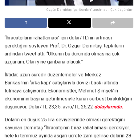
Özgür Demirtaş ‘garibanları’ unutmadı: Çok üzgünüm
‘İhracatçıların rahatlaması’ için dolar/TL’nin artması
gerektiğini söyleyen Prof. Dr. Özgür Demirtaş, tepkilerin
ardından tweet attı: “Ülkenin bu durumda olmasına çok
üzgünüm. Olan yine garibana olacak.”
İktidar, uzun süredir düzenlemeler ve Merkez
Bankası’nın ‘arka kapı’ satışlarıyla dövizi baskı altında
tutmaya çalışıyordu. Ekonomistler, Mehmet Şimşek’in
ekonominin başına getirilmesiyle kurun serbest bırakıldığını
düşünüyor. Dolar/TL 23,35, avro/TL 25,22
dolaylarında.
Doların en düşük 25 lira seviyelerinde olması gerektiğini
savunan Demirtaş “İhracatçının biraz rahatlaması gerekiyor,
hele ki temmuz ayında asgari ücrete zam gelirse doların 28