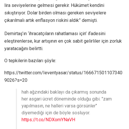
lira seviyelerine gelmesi gerekir. Hükümet kendini
sıkıştırıyor. Dolar birden olması gereken seviyelere
çıkarılmalı artık enflasyon riskini aldık” demişti.
Demirtaş’ın ‘ihracatçıların rahatlaması için’ ifadesini
eleştirenlerse, kur artışının en çok sabit gelirliler için zorluk
yaratacağını belirtti.
O tepkilerin bazıları şöyle:
https://twitter.com/Ieventyasar/status/166671501107340
9026?s=20
hah ağzındaki baklayı da çıkarmış sonunda
her asgari ücret döneminde olduğu gibi. "zam
yapılmasın, ne halleri varsa görsünler"
diyemediği için de böyle sosluyor.
https://t.co/NDXomYNaVH