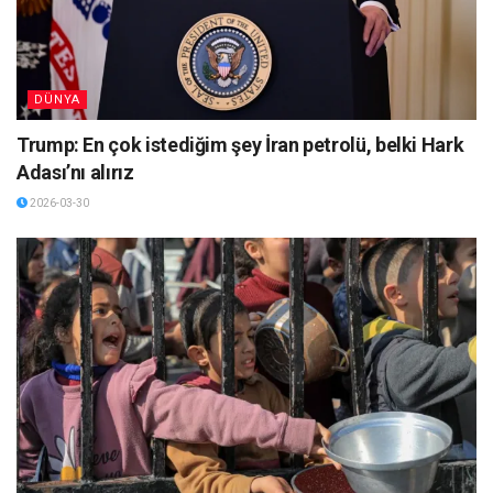
DÜNYA
Trump: En çok istediğim şey İran petrolü, belki Hark
Adası’nı alırız
2026-03-30