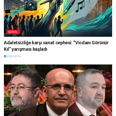
GENEL
Adaletsizliğe karşı sanat cephesi: “Vicdanı Görünür
Kıl” yarışması başladı
2026-03-30