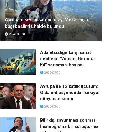
Avrupa ülkesini sarsan olay: Mezar açıldı,
başı kesilmiş halde bulundu
2026-03-30
Adaletsizliğe karşı sanat
cephesi: “Vicdanı Görünür
Kıl” yarışması başladı
2026-03-30
Avrupa ile 12 katlık uçurum:
Gıda enflasyonunda Türkiye
dünyadan koptu
2026-03-30
Bilirkişi savunması sonrası
İmamoğlu’na bir soruşturma