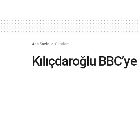
Ana Sayfa
Gündem
Kılıçdaroğlu BBC’ye
Rusya değil Batı
2023-05-04