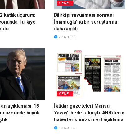
GENEL
2 katlık uçurum:
Bilirkişi savunması sonrası
yonunda Türkiye
İmamoğlu’na bir soruşturma
optu
daha açıldı
2026-03-30
GENEL
ran açıklaması: 15
İktidar gazeteleri Mansur
an üzerinde büyük
Yavaş’ı hedef almıştı: ABB’den o
ştık
haberler sonrası sert açıklama
2026-03-30