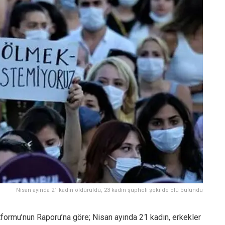
Nisan ayında 21 kadın öldürüldü, 23 kadın şüpheli şekilde ölü bulundu
tformu’nun Raporu’na göre; Nisan ayında 21 kadın, erkekler