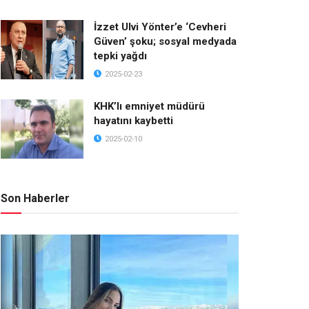
İzzet Ulvi Yönter’e ‘Cevheri
Güven’ şoku; sosyal medyada
tepki yağdı
2025-02-23
KHK’lı emniyet müdürü
hayatını kaybetti
2025-02-10
Son Haberler