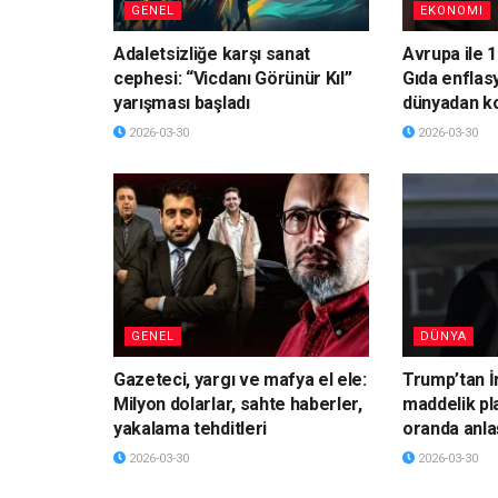
GENEL
EKONOMI
Adaletsizliğe karşı sanat
Avrupa ile 1
cephesi: “Vicdanı Görünür Kıl”
Gıda enflas
yarışması başladı
dünyadan k
2026-03-30
2026-03-30
GENEL
DÜNYA
Gazeteci, yargı ve mafya el ele:
Trump’tan İ
Milyon dolarlar, sahte haberler,
maddelik pl
yakalama tehditleri
oranda anla
2026-03-30
2026-03-30