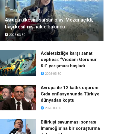
Avrupa ülkesini sarsan olay: Mezar açıldı,
başı kesilmiş halde bulundu
2026-03-30
Adaletsizliğe karşı sanat
cephesi: “Vicdanı Görünür
Kıl” yarışması başladı
2026-03-30
Avrupa ile 12 katlık uçurum:
Gıda enflasyonunda Türkiye
dünyadan koptu
2026-03-30
Bilirkişi savunması sonrası
İmamoğlu’na bir soruşturma