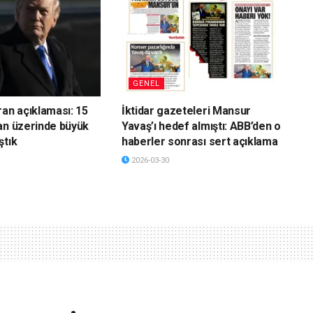
GENEL
ran açıklaması: 15
İktidar gazeteleri Mansur
an üzerinde büyük
Yavaş’ı hedef almıştı: ABB’den o
ştık
haberler sonrası sert açıklama
2026-03-30