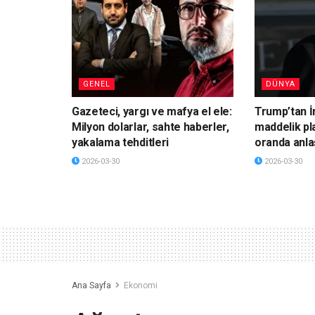
GENEL
DÜNYA
Gazeteci, yargı ve mafya el ele:
Trump’tan İ
Milyon dolarlar, sahte haberler,
maddelik pl
yakalama tehditleri
oranda anla
2026-03-30
2026-03-30
Ana Sayfa
Ekonomi