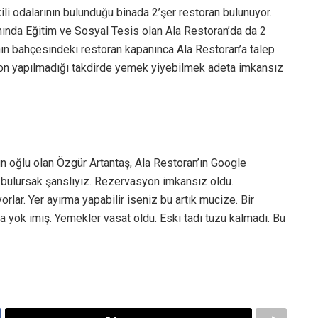
li odalarının bulunduğu binada 2’şer restoran bulunuyor.
nında Eğitim ve Sosyal Tesis olan Ala Restoran’da da 2
ın bahçesindeki restoran kapanınca Ala Restoran’a talep
syon yapılmadığı takdirde yemek yiyebilmek adeta imkansız
’ın oğlu olan Özgür Artantaş, Ala Restoran’ın Google
k bulursak şanslıyız. Rezervasyon imkansız oldu.
yorlar. Yer ayırma yapabilir iseniz bu artık mucize. Bir
yok imiş. Yemekler vasat oldu. Eski tadı tuzu kalmadı. Bu