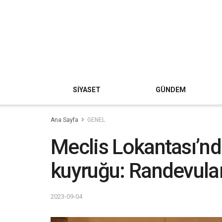
SİYASET
GÜNDEM
Ana Sayfa
GENEL
Meclis Lokantası’nd
kuyruğu: Randevular
2023-09-04