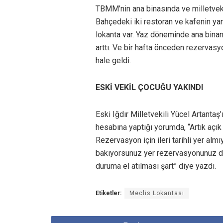
TBMM’nin ana binasında ve milletveki
Bahçedeki iki restoran ve kafenin ya
lokanta var. Yaz döneminde ana binan
arttı. Ve bir hafta önceden rezerva
hale geldi.
ESKİ VEKİL ÇOCUĞU YAKINDI
Eski Iğdır Milletvekili Yücel Artantaş
hesabına yaptığı yorumda, “Artık açı
Rezervasyon için ileri tarihli yer almı
bakıyorsunuz yer rezervasyonunuz da 
duruma el atılması şart” diye yazdı.
Etiketler:
Meclis Lokantası