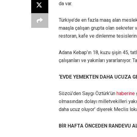
da var.
Türkiye’de en fazla maaş alan meslek
maaşla çalışan grupta olan sekreter 
restoran, kafe ve dinlenme tesislerin
Adana Kebap’ın 18, kuzu şişin 45, tatl
çalışanları ve yakınları yararlanıyor. 
‘EVDE YEMEKTEN DAHA UCUZA GE
Sözcü’den Saygı Öztürk’ün
haberine
g
olmasından dolayı milletvekilleri yak
daha ucuz oluyor’ diyerek Meclis lok
BİR HAFTA ÖNCEDEN RANDEVU A