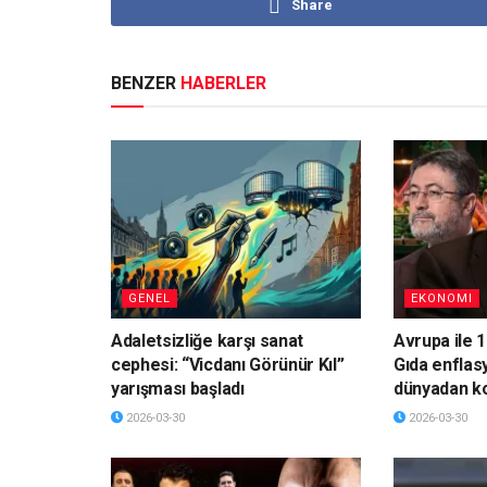
Share
BENZER
HABERLER
GENEL
EKONOMI
Adaletsizliğe karşı sanat
Avrupa ile 1
cephesi: “Vicdanı Görünür Kıl”
Gıda enflas
yarışması başladı
dünyadan k
2026-03-30
2026-03-30