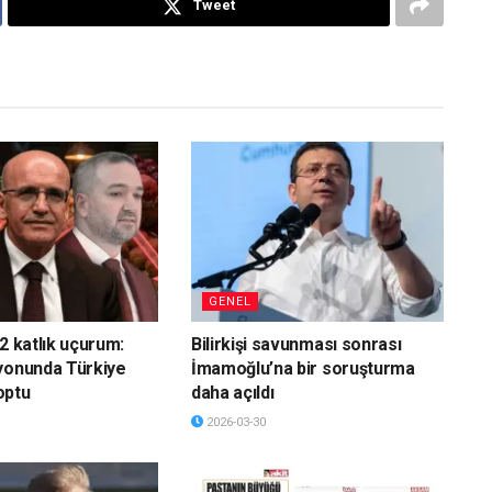
Tweet
GENEL
2 katlık uçurum:
Bilirkişi savunması sonrası
yonunda Türkiye
İmamoğlu’na bir soruşturma
optu
daha açıldı
2026-03-30