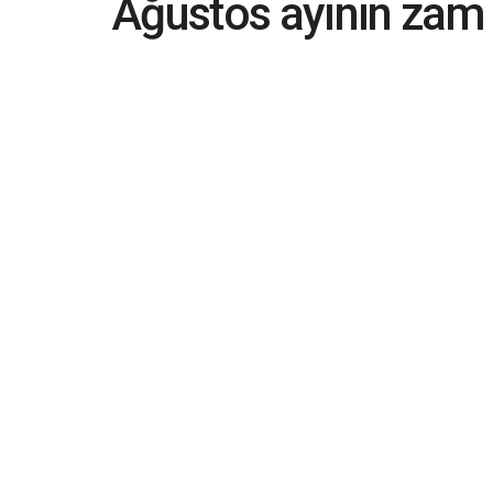
Ağustos ayının zam
oyunları oldu
2023-09-04