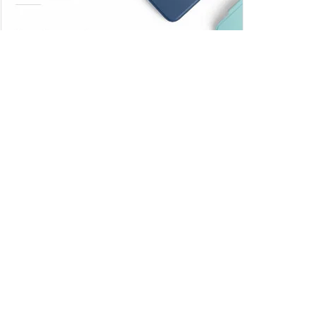
Trendler
Comments
Son
Adana Demirspor,
Galatasaray maçında sahadan