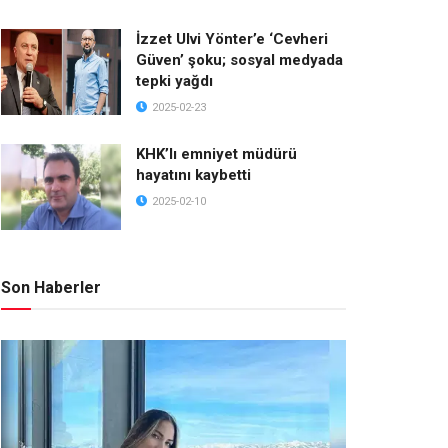
İzzet Ulvi Yönter’e ‘Cevheri
Güven’ şoku; sosyal medyada
tepki yağdı
2025-02-23
KHK’lı emniyet müdürü
hayatını kaybetti
2025-02-10
Son Haberler