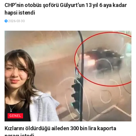
CHP’nin otobüs şoförü Gülyurt’un 13 yıl 6 aya kadar
hapsi istendi
2026-03-30
GENEL
Kızlarını öldürdüğü aileden 300 bin lira kaporta
parası istedi