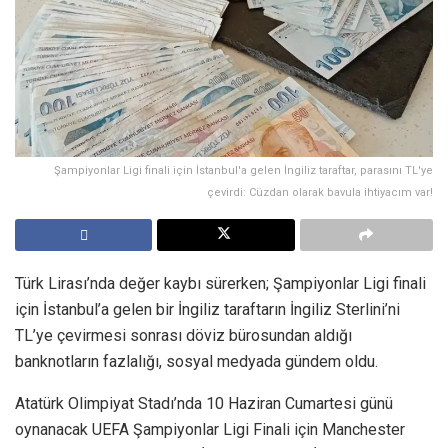
Şampiyonlar Ligi finali için İstanbul'a gelen İngiliz taraftar, parasını TL'ye
çevirdi: Cüzdan olarak bavula ihtiyacım var!
Türk Lirası’nda değer kaybı sürerken; Şampiyonlar Ligi finali
için İstanbul’a gelen bir İngiliz taraftarın İngiliz Sterlini’ni
TL’ye çevirmesi sonrası döviz bürosundan aldığı
banknotların fazlalığı, sosyal medyada gündem oldu.
Atatürk Olimpiyat Stadı’nda 10 Haziran Cumartesi günü
oynanacak UEFA Şampiyonlar Ligi Finali için Manchester