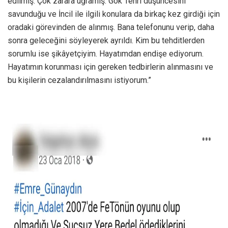
edilmiş. Çok zarara uğramış. Gök Tenri düşüncesini
savunduğu ve İncil ile ilgili konulara da birkaç kez girdiği için
oradaki görevinden de alınmış. Bana telefonunu verip, daha
sonra geleceğini söyleyerek ayrıldı. Kim bu tehditlerden
sorumlu ise şikâyetçiyim. Hayatımdan endişe ediyorum.
Hayatımın korunması için gereken tedbirlerin alınmasını ve
bu kişilerin cezalandırılmasını istiyorum.”