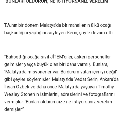
‘BUNLARI ÖLDÜRÜN, NE İSTİYORSANIZ VERELİM’
T.A.’nın bir dönem Malatya’da bir mahallenin ülkü ocağı
başkanlığını yaptığını söyleyen Serin, şöyle devam etti:
“Bahsettiği ocağa sivil JİTEM’ciler, askeri personeller
gelmişler yaşça büyük olan biri daha varmış. Bunlara,
‘Malatya’da misyonerler var. Bu durum vatan için iyi değil’
gibi şeyler söylemişler. Malatya’da Vedat Serin, Ankara’da
İhsan Özbek ve daha önce Malatya’da yaşayan Timothy
Wesley Stonen’in isimlerini, adreslerini ve fotoğraflarını
vermişler. ‘Bunları öldürün size ne istiyorsanız verelim’
demişler.”