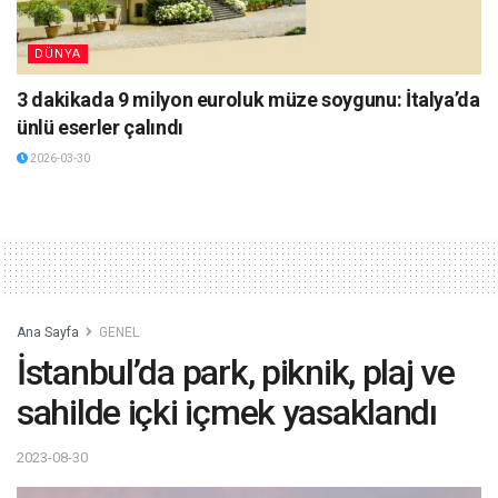
DÜNYA
3 dakikada 9 milyon euroluk müze soygunu: İtalya’da
ünlü eserler çalındı
2026-03-30
Ana Sayfa
GENEL
İstanbul’da park, piknik, plaj ve
sahilde içki içmek yasaklandı
2023-08-30