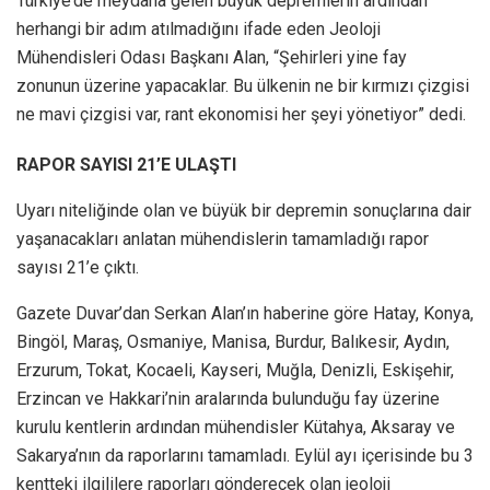
Türkiye’de meydana gelen büyük depremlerin ardından
herhangi bir adım atılmadığını ifade eden Jeoloji
Mühendisleri Odası Başkanı Alan, “Şehirleri yine fay
zonunun üzerine yapacaklar. Bu ülkenin ne bir kırmızı çizgisi
ne mavi çizgisi var, rant ekonomisi her şeyi yönetiyor” dedi.
RAPOR SAYISI 21’E ULAŞTI
Uyarı niteliğinde olan ve büyük bir depremin sonuçlarına dair
yaşanacakları anlatan mühendislerin tamamladığı rapor
sayısı 21’e çıktı.
Gazete Duvar’dan Serkan Alan’ın haberine göre Hatay, Konya,
Bingöl, Maraş, Osmaniye, Manisa, Burdur, Balıkesir, Aydın,
Erzurum, Tokat, Kocaeli, Kayseri, Muğla, Denizli, Eskişehir,
Erzincan ve Hakkari’nin aralarında bulunduğu fay üzerine
kurulu kentlerin ardından mühendisler Kütahya, Aksaray ve
Sakarya’nın da raporlarını tamamladı. Eylül ayı içerisinde bu 3
kentteki ilgililere raporları gönderecek olan jeoloji