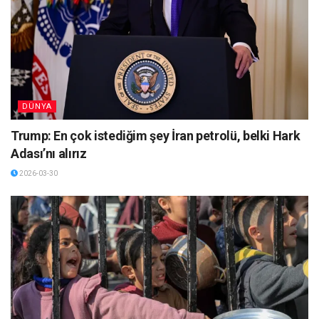
DÜNYA
Trump: En çok istediğim şey İran petrolü, belki Hark
Adası’nı alırız
2026-03-30