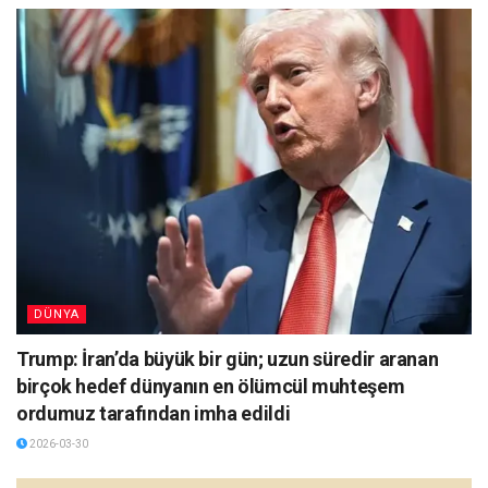
DÜNYA
Trump: İran’da büyük bir gün; uzun süredir aranan
birçok hedef dünyanın en ölümcül muhteşem
ordumuz tarafından imha edildi
2026-03-30