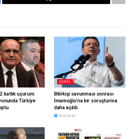
GENEL
2 katlık uçurum:
Bilirkişi savunması sonrası
yonunda Türkiye
İmamoğlu’na bir soruşturma
optu
daha açıldı
2026-03-30