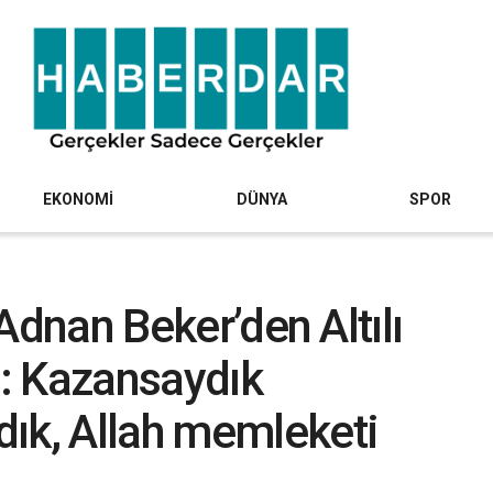
EKONOMİ
DÜNYA
SPOR
i Adnan Beker’den Altılı
i: Kazansaydık
ık, Allah memleketi