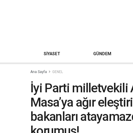
SİYASET
GÜNDEM
Ana Sayfa
GENEL
İyi Parti milletvekil
Masa’ya ağır eleştir
bakanları atayamazd
korumuş!