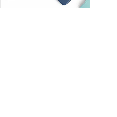
Trendler
Comments
Son
Adana Demirspor,
Galatasaray maçında sahadan