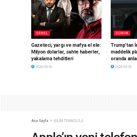
GENEL
DÜNYA
Gazeteci, yargı ve mafya el ele:
Trump’tan İ
Milyon dolarlar, sahte haberler,
maddelik pl
yakalama tehditleri
oranda anla
2026-03-30
2026-03-30
Ana Sayfa
BİLİM TEKNOLOJİ