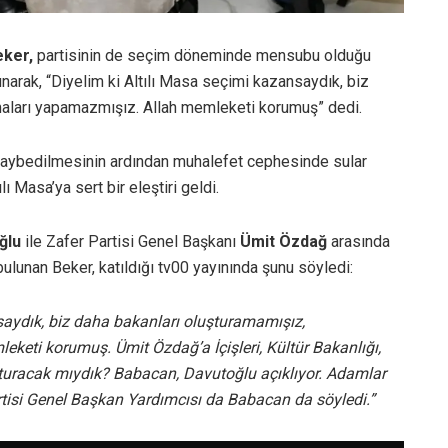
eker,
partisinin de seçim döneminde mensubu olduğu
ulunarak, “Diyelim ki Altılı Masa seçimi kazansaydık, biz
maları yapamazmışız. Allah memleketi korumuş” dedi.
kaybedilmesinin ardından muhalefet cephesinde sular
lı Masa’ya sert bir eleştiri geldi.
oğlu
ile Zafer Partisi Genel Başkanı
Ümit Özdağ
arasında
ulunan Beker, katıldığı tv00 yayınında şunu söyledi:
saydık, biz daha bakanları oluşturamamışız,
keti korumuş. Ümit Özdağ’a İçişleri, Kültür Bakanlığı,
turacak mıydık? Babacan, Davutoğlu açıklıyor. Adamlar
rtisi Genel Başkan Yardımcısı da Babacan da söyledi.”