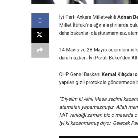
İyi Parti Ankara Milletvekili
Adnan B
Millet İttifakı’na ağır eleştirilerde b
daha bakanları oluşturamamışız, ata
14 Mayıs ve 28 Mayıs seçimlerinin 
durulmazken, İyi Partili Beker’den Altı
CHP Genel Başkanı
Kemal Kılıçdar
yapılan gizli protokole göndermede b
“Diyelim ki Altılı Masa seçimi kazan
atamaları yapamazmışız. Allah memle
MİT verildiği zaman biz o masada o
iyi ki kazanmamış diyor. Gelecek Pa