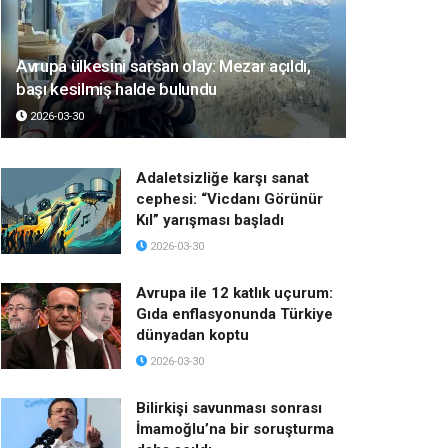
Avrupa ülkesini sarsan olay: Mezar açıldı,
başı kesilmiş halde bulundu
2026-03-30
Adaletsizliğe karşı sanat
cephesi: “Vicdanı Görünür
Kıl” yarışması başladı
2026-03-30
Avrupa ile 12 katlık uçurum:
Gıda enflasyonunda Türkiye
dünyadan koptu
2026-03-30
Bilirkişi savunması sonrası
İmamoğlu’na bir soruşturma