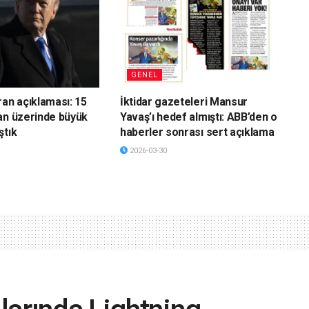
GENEL
ran açıklaması: 15
İktidar gazeteleri Mansur
an üzerinde büyük
Yavaş’ı hedef almıştı: ABB’den o
ştık
haberler sonrası sert açıklama
2026-03-30