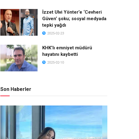
İzzet Ulvi Yönter’e ‘Cevheri
Güven’ şoku; sosyal medyada
tepki yağdı
2025-02-23
KHK’lı emniyet müdürü
hayatını kaybetti
2025-02-10
Son Haberler