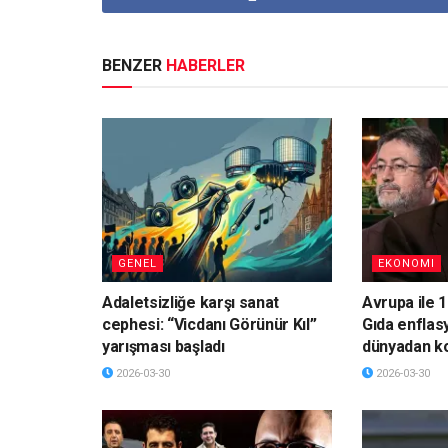
BENZER
HABERLER
GENEL
EKONOMI
Adaletsizliğe karşı sanat
Avrupa ile 1
cephesi: “Vicdanı Görünür Kıl”
Gıda enflas
yarışması başladı
dünyadan k
2026-03-30
2026-03-30