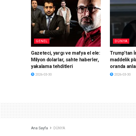
GENEL
DÜNYA
Gazeteci, yargı ve mafya el ele:
Trump’tan İ
Milyon dolarlar, sahte haberler,
maddelik pl
yakalama tehditleri
oranda anla
2026-03-30
2026-03-30
Ana Sayfa
DÜNYA