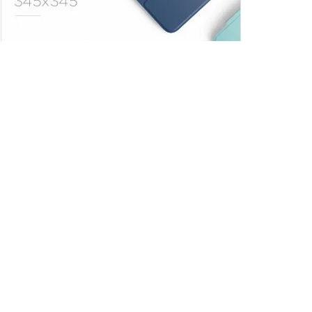
Trendler
Comments
Son
Adana Demirspor,