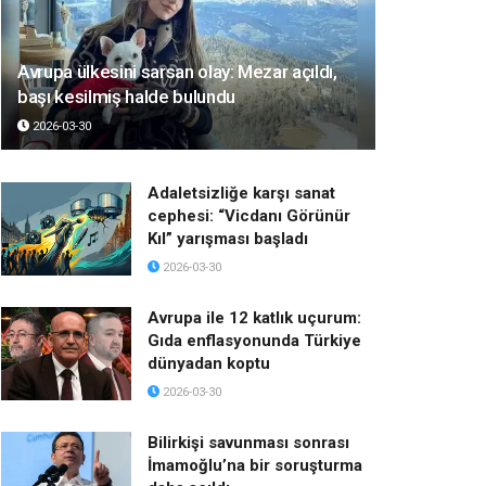
Avrupa ülkesini sarsan olay: Mezar açıldı,
başı kesilmiş halde bulundu
2026-03-30
Adaletsizliğe karşı sanat
cephesi: “Vicdanı Görünür
Kıl” yarışması başladı
2026-03-30
Avrupa ile 12 katlık uçurum:
Gıda enflasyonunda Türkiye
dünyadan koptu
2026-03-30
Bilirkişi savunması sonrası
İmamoğlu’na bir soruşturma