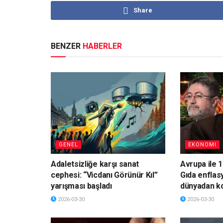
Share
BENZER
HABERLER
GENEL
EKONOMI
Adaletsizliğe karşı sanat
Avrupa ile 1
cephesi: “Vicdanı Görünür Kıl”
Gıda enflas
yarışması başladı
dünyadan k
2026-03-30
2026-03-30