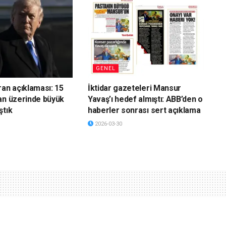
GENEL
ran açıklaması: 15
İktidar gazeteleri Mansur
an üzerinde büyük
Yavaş’ı hedef almıştı: ABB’den o
ştık
haberler sonrası sert açıklama
2026-03-30