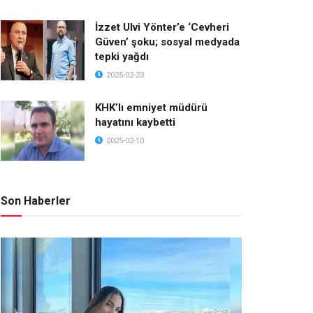
İzzet Ulvi Yönter’e ‘Cevheri
Güven’ şoku; sosyal medyada
tepki yağdı
2025-02-23
KHK’lı emniyet müdürü
hayatını kaybetti
2025-02-10
Son Haberler