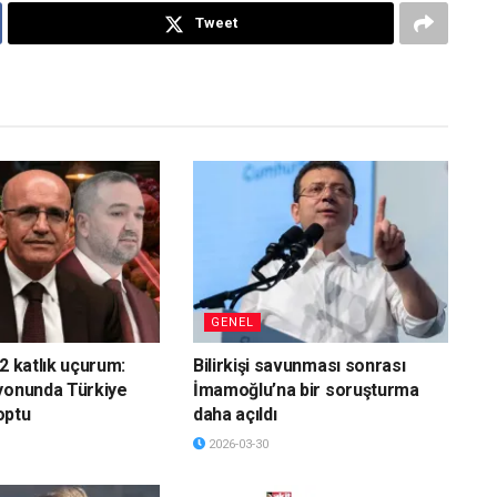
Tweet
GENEL
2 katlık uçurum:
Bilirkişi savunması sonrası
yonunda Türkiye
İmamoğlu’na bir soruşturma
optu
daha açıldı
2026-03-30