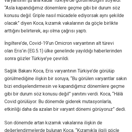
varyantının şu ana kadar Türkiye’de görülmediğini söyledi.
“Asla kapandığımız dönemlere geçme gibi bir durum söz
konusu değil. Griple nasıl mücadele ediyorsak aynı şekilde
olacak” diyen Koca, kızamık vakalarının da göçle birlikte
arttığını belirterek, aşı olma çağrısı yaptı.
İngiltere’de, Covid-19’un Omicron varyantının alt türevi
olan Eris’in (EG.5.1) ülke genelinde yayıldığı haberlerinden
sonra gözler Türkiye’ye çevrildi.
Sağlık Bakanı Koca, Eris varyantının Türkiye’de görülüp
görülmediğine ilişkin bir soruya, “Bu görülen varyantlar sakın
bizi endişelendirmesin ve kapandığımız dönemlere geçme
gibi bir durum söz konusu değil” yanıtını verdi. Koca, “Hâlâ
Covid görülüyor. Bu dönemde giderek mutasyonlarla,
etkinliği daha da azalan bir varyant dönemi görüyoruz” dedi.
Son dönemde artan kızamık vakalarına ilişkin de
değerlendirmelerde bulunan Koca, “Kızamıkla ilgili göçle