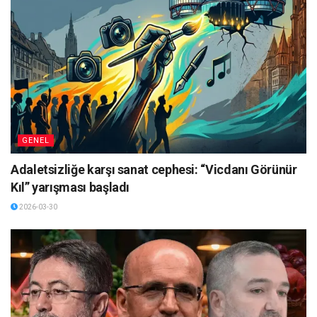
GENEL
Adaletsizliğe karşı sanat cephesi: “Vicdanı Görünür
Kıl” yarışması başladı
2026-03-30