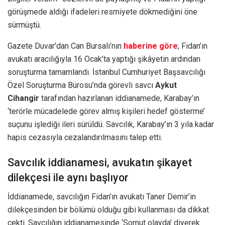
görüşmede aldığı ifadeleri resmiyete dökmediğini öne
sürmüştü.
Gazete Duvar’dan Can Bursalı’nın
haberine göre
; Fidan’ın
avukatı aracılığıyla 16 Ocak’ta yaptığı şikâyetin ardından
soruşturma tamamlandı. İstanbul Cumhuriyet Başsavcılığı
Özel Soruşturma Bürosu’nda görevli savcı
Aykut
Cihangir
tarafından hazırlanan iddianamede, Karabay’ın
‘terörle mücadelede görev almış kişileri hedef gösterme’
suçunu işlediği ileri sürüldü. Savcılık, Karabay’ın 3 yıla kadar
hapis cezasıyla cezalandırılmasını talep etti.
Savcılık iddianamesi, avukatın şikayet
dilekçesi ile aynı başlıyor
İddianamede, savcılığın Fidan’ın avukatı Taner Demir’in
dilekçesinden bir bölümü olduğu gibi kullanması da dikkat
çekti. Savcılığın iddianamesinde ‘Somut olayda’ diyerek