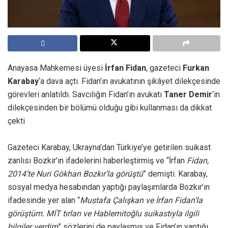
Anayasa Mahkemesi üyesi
İrfan Fidan
, gazeteci
Furkan
Karabay
‘a dava açtı. Fidan’ın avukatının şikâyet dilekçesinde
görevleri anlatıldı. Savcılığın Fidan’ın avukatı
Taner Demir
‘in
dilekçesinden bir bölümü olduğu gibi kullanması da dikkat
çekti
Gazeteci Karabay, Ukrayna’dan Türkiye’ye getirilen suikast
zanlısı Bozkır’ın ifadelerini haberleştirmiş ve “İrfan
Fidan,
2014’te Nuri Gökhan Bozkır’la görüştü
” demişti. Karabay,
sosyal medya hesabından yaptığı paylaşımlarda Bozkır’ın
ifadesinde yer alan “
Mustafa Çalışkan ve İrfan Fidan’la
görüştüm. MİT tırları ve Hablemitoğlu suikastıyla ilgili
bilgiler verdim
” sözlerini de paylaşmış ve Fidan’ın yaptığı