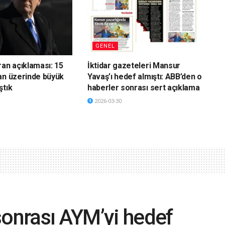
GENEL
ran açıklaması: 15
İktidar gazeteleri Mansur
an üzerinde büyük
Yavaş’ı hedef almıştı: ABB’den o
ştık
haberler sonrası sert açıklama
2026-03-30
sonrası AYM’yi hedef