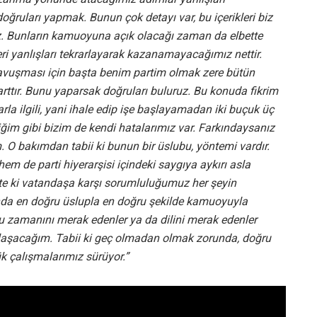
ruları yapmak. Bunun çok detayı var, bu içerikleri biz
z. Bunların kamuoyuna açık olacağı zaman da elbette
kleri yanlışları tekrarlayarak kazanamayacağımız nettir.
kavuşması için başta benim partim olmak zere bütün
arttır. Bunu yaparsak doğruları buluruz. Bu konuda fikrim
larla ilgili, yani ihale edip işe başlayamadan iki buçuk üç
diğim gibi bizim de kendi hatalarımız var. Farkındaysanız
 O bakımdan tabii ki bunun bir üslubu, yöntemi vardır.
em de parti hiyerarşisi içindeki saygıya aykırı asla
e ki vatandaşa karşı sorumluluğumuz her şeyin
da en doğru üslupla en doğru şekilde kamuoyuyla
zamanını merak edenler ya da dilini merak edenler
ylaşacağım. Tabii ki geç olmadan olmak zorunda, doğru
çalışmalarımız sürüyor.”