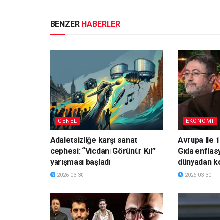
BENZER
HABERLER
GENEL
EKONOMI
Adaletsizliğe karşı sanat
Avrupa ile 1
cephesi: “Vicdanı Görünür Kıl”
Gıda enflas
yarışması başladı
dünyadan k
2026-03-30
2026-03-30