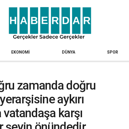
EKONOMİ
DÜNYA
SPOR
ğru zamanda doğru
iyerarşisine aykırı
vatandaşa karşı
 şeyin önündedir