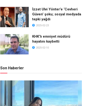
İzzet Ulvi Yönter’e ‘Cevheri
Güven’ şoku; sosyal medyada
tepki yağdı
2025-02-23
KHK’lı emniyet müdürü
hayatını kaybetti
2025-02-10
Son Haberler