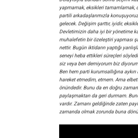
yapmamak, eksikleri tamamlamak, doğ
partili arkadaşlarımızla konuşuyoru
gelecek. Değişim şarttır, iyidir, eksi
Devletimizin daha iyi bir yönetime 
muhalefetin bir özeleştiri yapması ş
nettir. Bugün iktidarın yaptığı yanlış
seneyi heba ettikleri süreçleri söyle
siz veya ben demiyorum biz diyorum.
Ben hem parti kurumsallığına aykırı h
hareket etmedim, etmem. Ama elbett
önündedir. Bunu da en doğru zaman
paylaşmaktan da geri durmam. Bunu 
vardır. Zamanı geldiğinde zaten pa
zamanda olmak zorunda buna dönük 