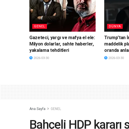
GENEL
DÜNYA
Gazeteci, yargı ve mafya el ele:
Trump’tan İ
Milyon dolarlar, sahte haberler,
maddelik pl
yakalama tehditleri
oranda anla
2026-03-30
2026-03-30
Ana Sayfa
GENEL
Bahçeli HDP kararı 