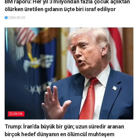
BM raporu: Her yıl 3 milyondan fazla çocuk açlıktan
ölürken üretilen gıdanın üçte biri israf ediliyor
2026-03-30
DÜNYA
Trump: İran’da büyük bir gün; uzun süredir aranan
birçok hedef dünyanın en ölümcül muhteşem