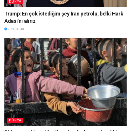
DÜNYA
Trump: En çok istediğim şey İran petrolü, belki Hark
Adası’nı alırız
2026-03-30
DÜNYA