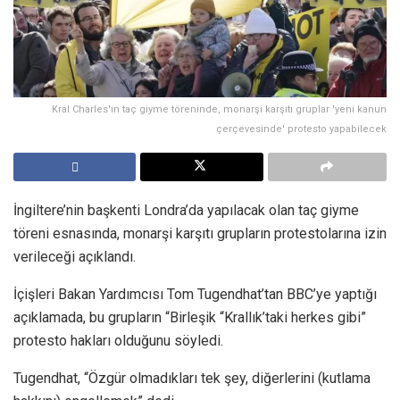
Kral Charles'ın taç giyme töreninde, monarşi karşıtı gruplar 'yeni kanun
çerçevesinde' protesto yapabilecek
İngiltere’nin başkenti Londra’da yapılacak olan taç giyme
töreni esnasında, monarşi karşıtı grupların protestolarına izin
verileceği açıklandı.
İçişleri Bakan Yardımcısı Tom Tugendhat’tan BBC’ye yaptığı
açıklamada, bu grupların “Birleşik “Krallık’taki herkes gibi”
protesto hakları olduğunu söyledi.
Tugendhat, “Özgür olmadıkları tek şey, diğerlerini (kutlama