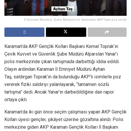
İl Emniyet Müdürü, Şube Müdürü'nü darbeden AKP’liyle poz verdi!
Karaman’da AKP Gençlik Kolları Başkanı Kemal Toprak’ın
Çevik Kuvvet ve Güvenlik Şube Müdürü Alparslan Yanar’ı
polis merkezinde çıkan tartışmada darbettiği iddia edildi.
Olayın ardından Karaman İl Emniyet Müdürü Ayhan
Taş, saldırgan Toprak’ın da bulunduğu AKP’li isimlerle poz
vererek fiziki saldırıyı yalanlayarak, “tamamen sözlü
tartışma” dedi. Ancak Yanar’ın darbedildiğine dair rapor
ortaya çıktı.
Karaman’da iki gün önce seçim çalışması yapan AKP Gençlik
Kolları üyesi gençler, şikâyet üzerine gözaltına alındı. Polis
merkezine giden AKP Karaman Gençlik Kolları İl Başkanı