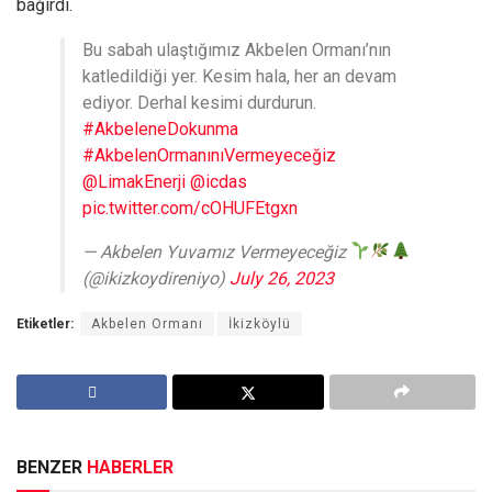
bağırdı.
Bu sabah ulaştığımız Akbelen Ormanı’nın
katledildiği yer. Kesim hala, her an devam
ediyor. Derhal kesimi durdurun.
#AkbeleneDokunma
#AkbelenOrmanınıVermeyeceğiz
@LimakEnerji
@icdas
pic.twitter.com/cOHUFEtgxn
— Akbelen Yuvamız Vermeyeceğiz
(@ikizkoydireniyo)
July 26, 2023
Etiketler:
Akbelen Ormanı
İkizköylü
BENZER
HABERLER