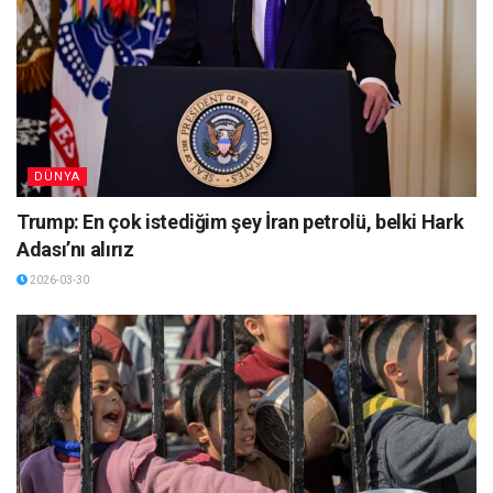
DÜNYA
Trump: En çok istediğim şey İran petrolü, belki Hark
Adası’nı alırız
2026-03-30