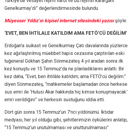
Türkiye’de vesayet rejimi vardı ve bu rejimin karargâhı
Genelkurmay’dı” değerlendirmesinde bulundu.
Müyesser Yıldız’ın kişisel internet sitesindeki yazısı
şöyle:
‘EVET, BEN İHTİLALE KATILDIM AMA FETÖ’CÜ DEĞİLİM’
Erdoğan’a suikast ve Genelkurmay Çatı davalarında yüzlerce
kez ağırlaştırılmış müebbet hapis cezasına çarptırılan eski
tuğeneral Gökhan Şahin Sönmezateş 4 yıl aradan sonra ilk
kez konuştu ve 15 Temmuz’da ne planladıklarını anlattı. Bir
kez daha, “Evet, ben ihtilâle katıldım; ama FETÖ’cü değilim.”
diyen Sönmezateş, “mahkemeler başlamadan önce herkese
sus emri ile ‘Hulusi Akar hakkında hiç kimse konuşmayacak.’
emri verildiğini” ve herkesin sustuğunu iddia etti.
Dört gün sonra 15 Temmuz’un 7’nci yıldönümü. İktidar
medyası, her yıl olduğu gibi, şehitlerimizin öykülerini anlatıp,
“15 Temmuz’un unutulmaması ve unutturulmaması”