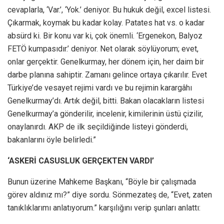
cevaplarla, ‘Var.’, ‘Yok.’ deniyor. Bu hukuk değil, excel listesi.
Çıkarmak, koymak bu kadar kolay. Patates hat vs. o kadar
absürd ki. Bir konu var ki, çok önemli. ‘Ergenekon, Balyoz
FETÖ kumpasıdır.’ deniyor. Net olarak söylüyorum; evet,
onlar gerçektir. Genelkurmay, her dönem için, her daim bir
darbe planına sahiptir. Zamanı gelince ortaya çıkarılır. Evet
Türkiye’de vesayet rejimi vardı ve bu rejimin karargâhı
Genelkurmay’dı. Artık değil, bitti. Bakan olacakların listesi
Genelkurmay’a gönderilir, incelenir, kimilerinin üstü çizilir,
onaylanırdı. AKP de ilk seçildiğinde listeyi gönderdi,
bakanlarını öyle belirledi.”
‘ASKERİ CASUSLUK GERÇEKTEN VARDI’
Bunun üzerine Mahkeme Başkanı, “Böyle bir çalışmada
görev aldınız mı?” diye sordu. Sönmezateş de, “Evet, zaten
tanıklıklarımı anlatıyorum.” karşılığını verip şunları anlattı: