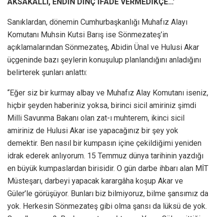
AKSAKALLI, ENDİN DİNÇ İFADE VERMEDİKÇE…’
Sanıklardan, dönemin Cumhurbaşkanlığı Muhafız Alayı
Komutanı Muhsin Kutsi Barış ise Sönmezateş’in
açıklamalarından Sönmezateş, Abidin Ünal ve Hulusi Akar
üçgeninde bazı şeylerin konuşulup planlandığını anladığını
belirterek şunları anlattı:
“Eğer siz bir kurmay albay ve Muhafız Alay Komutanı iseniz,
hiçbir şeyden haberiniz yoksa, birinci sicil amiriniz şimdi
Milli Savunma Bakanı olan zat-ı muhterem, ikinci sicil
amiriniz de Hulusi Akar ise yapacağınız bir şey yok
demektir. Ben nasıl bir kumpasın içine çekildiğimi yeniden
idrak ederek anlıyorum. 15 Temmuz dünya tarihinin yazdığı
en büyük kumpaslardan birisidir. O gün darbe ihbarı alan MİT
Müsteşarı, darbeyi yapacak karargâha koşup Akar ve
Güler’le görüşüyor. Bunları biz bilmiyoruz, bilme şansımız da
yok. Herkesin Sönmezateş gibi olma şansı da lüksü de yok.