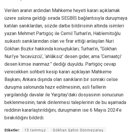
Verilen aranın ardından Mahkeme heyeti kararı açıklamak
üzere salona geldiği sırada SEGBİS bağlantısıyla duruşmaya
katılan sanıklardan, sözde darbe bildirisinin altında isimleri
yazan Mehmet Partigöç ile Cemil Turhan’ın, Hablemitoğlu
suikastı sanıklarından olan ve firar ettiği anlaşılan Nuri
Gökhan Bozkır hakkında konuştukları; Turhan’ın, “Gökhan
Nuri’ye ‘tecavüzcü’, ‘ahlâksız’ desen gider, ama ‘Cemaatçi’
desen kimse inanmaz.” dediği duyuldu. Partigöç cevap
verecekken sohbeti kesip kararı açıklayan Mahkeme
Başkanı, Ankara dışında olan sanıkların bir sonraki celse
duruşma salonunda hazır edilmesinin, asli faillerin
yargılandığı davalar ile Yargıtay’daki dosyasının sonucunun
beklenmesinin, tanık dinlenmesi taleplerinin de bu aşamada
reddinin kararlaştırıldığını, duruşmanın ise 6 Mayıs 2024’e
bırakıldığını bildirdi.
Etiketler:
15 temmuz
Gökhan Şahin Sönmezateş