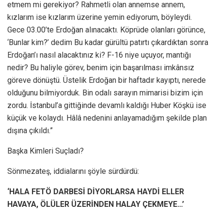
etmem mi gerekiyor? Rahmetli olan annemse annem,
kızlarım ise kızlarım üzerine yemin ediyorum, böyleydi.
Gece 03.00’te Erdoğan alınacaktı. Köprüde olanları görünce,
‘Bunlar kim?’ dedim Bu kadar gürültü patırtı çıkardıktan sonra
Erdoğan’ı nasıl alacaktınız ki? F-16 niye uçuyor, mantığı
nedir? Bu haliyle görev, benim için başarılması imkânsız
göreve dönüştü. Üstelik Erdoğan bir haftadır kayıptı, nerede
olduğunu bilmiyorduk. Bin odalı sarayın mimarisi bizim için
zordu. İstanbul’a gittiğinde devamlı kaldığı Huber Köşkü ise
küçük ve kolaydı. Hâlâ nedenini anlayamadığım şekilde plan
dışına çıkıldı.”
Başka Kimleri Suçladı?
Sönmezateş, iddialarını şöyle sürdürdü:
‘HALA FETÖ DARBESİ DİYORLARSA HAYDİ ELLER
HAVAYA, ÖLÜLER ÜZERİNDEN HALAY ÇEKMEYE…’