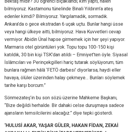
Bektaş mıdır? 30 öğrenci bıçaklandı; kim yaptı, halen
bilmiyoruz. Kastamonu tünelinde Binali Yıldırım’a ateş
edenler kimdi? Bilmiyoruz. Yargılamadık, sormadık.
Ankara’da o gece ekstradan 6 uçak uçtu. Bunlar hangi üsse
veya hangi ülkeye aitti, bilmiyoruz. Hava Kuvvetleri cevap
vermiyor. Abidin Ünal hapse girmemek için her şeyi yapıyor.
Marmaris otel görüntüleri yok. Topu topu 100-150 kişi
katıldık, 30 bin kişi TSK’dan atıldı – Emniyet’ten öyle. Siyasal
İslâmcıları ve Perinçekgilleri hariç tutarak söylüyorum; tüm
bunlara rağmen hâlâ ‘FETÖ darbesi’ diyorlarsa; haydi eller
havaya, ölüler üzerinden halay çekmeye… Bunları söylemek
tarihe karşı borcum.”
Sönmezateş’in bu son sözü üzerine Mahkeme Başkanı,
“Bize değildi herhalde. Bir dahaki celse duruşmaya sadece
ajansların temsilcilerini alacağız.” diye tepki gösterdi.
‘HULUSİ AKAR, YAŞAR GÜLER, HAKAN FİDAN, ZEKAİ