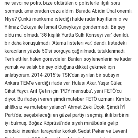
ne savcı ne polis, bize öldürülen o polislerle ilgili soru
sormadı; ama oradan ceza aldım. Burada Abidin Ünal önemli.
Niye? Çünkü mankeme istediği halde radar kayıtlarını o ve
Yılmaz Özkaya ile İsmail Güneykaya göndermedi. Bir şey
oldu mu; olmadı. ’38 kişilik Yurtta Sulh Konseyi var.’ denildi,
bir daha konuşulmadı. ‘Atama listeleri var.’ dendi, listedeki
karacıların yüzde 50’si sorguya çağırılmadı, tutuklanmadı.
Terfi ettiler, halen görevdeler. Bunları söylenenlerin ne kadar
yamuk ve salak bir şey olduğuna dikkat çekmek için
anlatıyorum. 2014-2015’te TSK’dan ayrılan bir subayın
Ankara TEM’e verdiği ifade var. Hulusi Akar, Yaşar Güler,
Cihat Yaycı, Arif Çetin için ‘PDY mensubu’, yani FETÖ’cü
diyor. Bu ifadeyi veren şimdi muteber FETÖ uzmanı. Kim bu
ahlâksız ve muteber yalancı? Ahmet Zeki Üçok. Şimdi İYİ
Parti’de; seçebileceği en güzel partiyi seçmiş, ikili birbirini
iyi bulmuş. Boğaz Köprüsü’nde siyah minübüsle gelip
oradaki insanları tarayanlar korkak Sedat Peker ve Levent