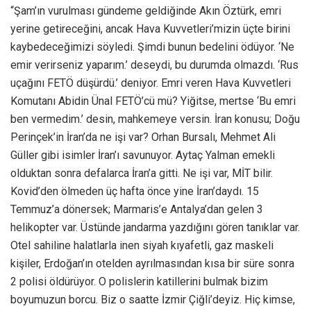
“Şam’ın vurulması gündeme geldiğinde Akın Öztürk, emri
yerine getireceğini, ancak Hava Kuvvetleri’mizin üçte birini
kaybedeceğimizi söyledi. Şimdi bunun bedelini ödüyor. ‘Ne
emir verirseniz yaparım.’ deseydi, bu durumda olmazdı. ‘Rus
uçağını FETÖ düşürdü.’ deniyor. Emri veren Hava Kuvvetleri
Komutanı Abidin Ünal FETÖ’cü mü? Yiğitse, mertse ‘Bu emri
ben vermedim.’ desin, mahkemeye versin. İran konusu; Doğu
Perinçek’in İran’da ne işi var? Orhan Bursalı, Mehmet Ali
Güller gibi isimler İran’ı savunuyor. Aytaç Yalman emekli
olduktan sonra defalarca İran’a gitti. Ne işi var, MİT bilir.
Kovid’den ölmeden üç hafta önce yine İran’daydı. 15
Temmuz’a dönersek; Marmaris’e Antalya’dan gelen 3
helikopter var. Üstünde jandarma yazdığını gören tanıklar var.
Otel sahiline halatlarla inen siyah kıyafetli, gaz maskeli
kişiler, Erdoğan’ın otelden ayrılmasından kısa bir süre sonra
2 polisi öldürüyor. O polislerin katillerini bulmak bizim
boyumuzun borcu. Biz o saatte İzmir Çiğli’deyiz. Hiç kimse,