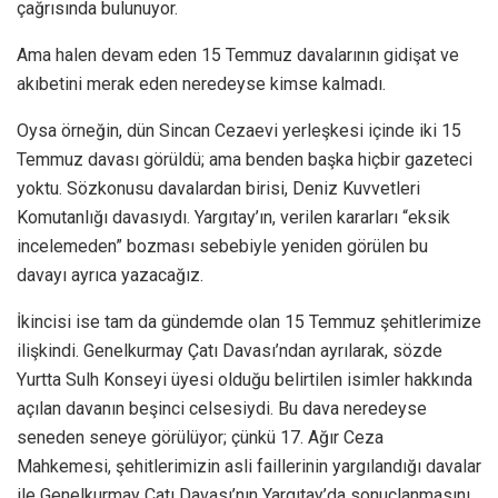
çağrısında bulunuyor.
Ama halen devam eden 15 Temmuz davalarının gidişat ve
akıbetini merak eden neredeyse kimse kalmadı.
Oysa örneğin, dün Sincan Cezaevi yerleşkesi içinde iki 15
Temmuz davası görüldü; ama benden başka hiçbir gazeteci
yoktu. Sözkonusu davalardan birisi, Deniz Kuvvetleri
Komutanlığı davasıydı. Yargıtay’ın, verilen kararları “eksik
incelemeden” bozması sebebiyle yeniden görülen bu
davayı ayrıca yazacağız.
İkincisi ise tam da gündemde olan 15 Temmuz şehitlerimize
ilişkindi. Genelkurmay Çatı Davası’ndan ayrılarak, sözde
Yurtta Sulh Konseyi üyesi olduğu belirtilen isimler hakkında
açılan davanın beşinci celsesiydi. Bu dava neredeyse
seneden seneye görülüyor; çünkü 17. Ağır Ceza
Mahkemesi, şehitlerimizin asli faillerinin yargılandığı davalar
ile Genelkurmay Çatı Davası’nın Yargıtay’da sonuçlanmasını,