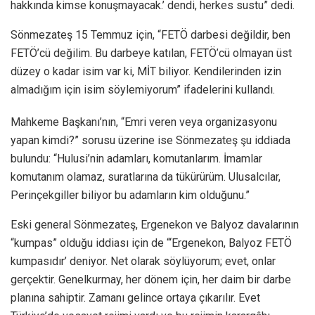
hakkında kimse konuşmayacak.’ dendi, herkes sustu” dedi.
Sönmezateş 15 Temmuz için, “FETÖ darbesi değildir, ben
FETÖ’cü değilim. Bu darbeye katılan, FETÖ’cü olmayan üst
düzey o kadar isim var ki, MİT biliyor. Kendilerinden izin
almadığım için isim söylemiyorum” ifadelerini kullandı.
Mahkeme Başkanı’nın, “Emri veren veya organizasyonu
yapan kimdi?” sorusu üzerine ise Sönmezateş şu iddiada
bulundu: “Hulusi’nin adamları, komutanlarım. İmamlar
komutanım olamaz, suratlarına da tükürürüm. Ulusalcılar,
Perinçekgiller biliyor bu adamların kim olduğunu.”
Eski general Sönmezateş, Ergenekon ve Balyoz davalarının
“kumpas” olduğu iddiası için de “‘Ergenekon, Balyoz FETÖ
kumpasıdır’ deniyor. Net olarak söylüyorum; evet, onlar
gerçektir. Genelkurmay, her dönem için, her daim bir darbe
planına sahiptir. Zamanı gelince ortaya çıkarılır. Evet