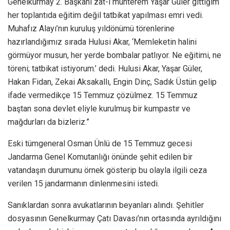
Genelkurmay 2. Başkanı zat-ı muhterem Yaşar Güler gittiğim
her toplantıda eğitim değil tatbikat yapılması emri vedi.
Muhafız Alayı’nın kuruluş yıldönümü törenlerine
hazırlandığımız sırada Hulusi Akar, ‘Memleketin halini
görmüyor musun, her yerde bombalar patlıyor. Ne eğitimi, ne
töreni; tatbikat istiyorum.’ dedi. Hulusi Akar, Yaşar Güler,
Hakan Fidan, Zekai Aksakallı, Engin Dinç, Sadık Üstün gelip
ifade vermedikçe 15 Temmuz çözülmez. 15 Temmuz
baştan sona devlet eliyle kurulmuş bir kumpastır ve
mağdurları da bizleriz.”
Eski tümgeneral Osman Ünlü de 15 Temmuz gecesi
Jandarma Genel Komutanlığı önünde şehit edilen bir
vatandaşın durumunu örnek gösterip bu olayla ilgili ceza
verilen 15 jandarmanın dinlenmesini istedi.
Sanıklardan sonra avukatlarının beyanları alındı. Şehitler
dosyasının Genelkurmay Çatı Davası’nın ortasında ayrıldığını