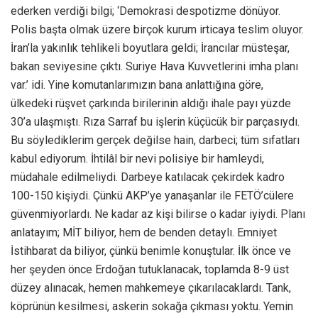
ederken verdiği bilgi; ‘Demokrasi despotizme dönüyor.
Polis başta olmak üzere birçok kurum irticaya teslim oluyor.
İran’la yakınlık tehlikeli boyutlara geldi; İrancılar müsteşar,
bakan seviyesine çıktı. Suriye Hava Kuvvetlerini imha planı
var.’ idi. Yine komutanlarımızın bana anlattığına göre,
ülkedeki rüşvet çarkında birilerinin aldığı ihale payı yüzde
30’a ulaşmıştı. Rıza Sarraf bu işlerin küçücük bir parçasıydı.
Bu söylediklerim gerçek değilse hain, darbeci; tüm sıfatları
kabul ediyorum. İhtilâl bir nevi polisiye bir hamleydi,
müdahale edilmeliydi. Darbeye katılacak çekirdek kadro
100-150 kişiydi. Çünkü AKP’ye yanaşanlar ile FETÖ’cülere
güvenmiyorlardı. Ne kadar az kişi bilirse o kadar iyiydi. Planı
anlatayım; MİT biliyor, hem de benden detaylı. Emniyet
İstihbarat da biliyor, çünkü benimle konuştular. İlk önce ve
her şeyden önce Erdoğan tutuklanacak, toplamda 8-9 üst
düzey alınacak, hemen mahkemeye çıkarılacaklardı. Tank,
köprünün kesilmesi, askerin sokağa çıkması yoktu. Yemin