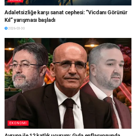
Adaletsizliğe karşı sanat cephesi: “Vicdanı Görünür
Kıl” yarışması başladı
2026-03-30
EKONOMI
Avrupa ile 12 katlık uçurum: Gıda enflasyonunda