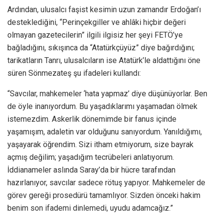
Ardından, ulusalcı faşist kesimin uzun zamandır Erdoğan’ı
desteklediğini, “Perinçekgiller ve ahlâki hiçbir değeri
olmayan gazetecilerin” ilgili ilgisiz her şeyi FETÖ’ye
bağladığını, sıkışınca da “Atatürkçüyüz” diye bağırdığını;
tarikatların Tanrı, ulusalcıların ise Atatürk’le aldattığını öne
süren Sönmezateş şu ifadeleri kullandı:
“Savcılar, mahkemeler ‘hata yapmaz’ diye düşünüyorlar. Ben
de öyle inanıyordum. Bu yaşadıklarımı yaşamadan ölmek
istemezdim. Askerlik dönemimde bir fanus içinde
yaşamışım, adaletin var olduğunu sanıyordum. Yanıldığımı,
yaşayarak öğrendim. Sizi itham etmiyorum, size bayrak
açmış değilim; yaşadığım tecrübeleri anlatıyorum.
İddianameler aslında Saray’da bir hücre tarafından
hazırlanıyor, savcılar sadece rötuş yapıyor. Mahkemeler de
görev gereği prosedürü tamamlıyor. Sizden önceki hakim
benim son ifademi dinlemedi, uyudu adamcağız.”