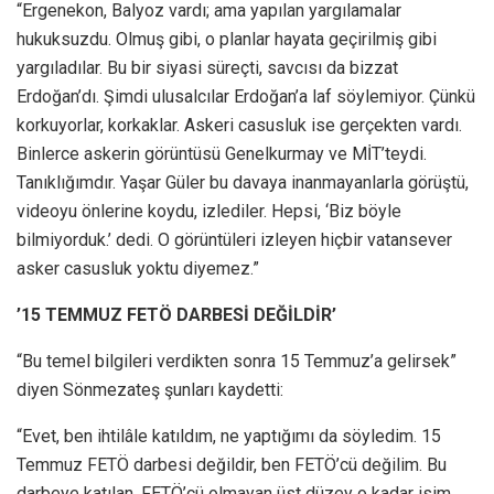
“Ergenekon, Balyoz vardı; ama yapılan yargılamalar
hukuksuzdu. Olmuş gibi, o planlar hayata geçirilmiş gibi
yargıladılar. Bu bir siyasi süreçti, savcısı da bizzat
Erdoğan’dı. Şimdi ulusalcılar Erdoğan’a laf söylemiyor. Çünkü
korkuyorlar, korkaklar. Askeri casusluk ise gerçekten vardı.
Binlerce askerin görüntüsü Genelkurmay ve MİT’teydi.
Tanıklığımdır. Yaşar Güler bu davaya inanmayanlarla görüştü,
videoyu önlerine koydu, izlediler. Hepsi, ‘Biz böyle
bilmiyorduk.’ dedi. O görüntüleri izleyen hiçbir vatansever
asker casusluk yoktu diyemez.”
’15 TEMMUZ FETÖ DARBESİ DEĞİLDİR’
“Bu temel bilgileri verdikten sonra 15 Temmuz’a gelirsek”
diyen Sönmezateş şunları kaydetti:
“Evet, ben ihtilâle katıldım, ne yaptığımı da söyledim. 15
Temmuz FETÖ darbesi değildir, ben FETÖ’cü değilim. Bu
darbeye katılan, FETÖ’cü olmayan üst düzey o kadar isim