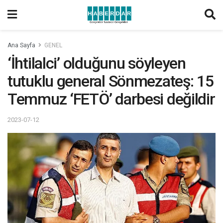
Ana Sayfa
GENEL
‘İhtilalci’ olduğunu söyleyen
tutuklu general Sönmezateş: 15
Temmuz ‘FETÖ’ darbesi değildir
2023-07-12