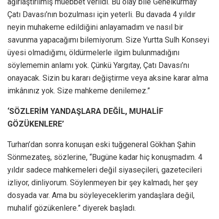
ağırlaştırılmış müebbet verildi. Bu olay bile Genelkurmay
Çatı Davası’nın bozulması için yeterli. Bu davada 4 yıldır
neyin muhakeme edildiğini anlayamadım ve nasıl bir
savunma yapacağımı bilemiyorum. Size Yurtta Sulh Konseyi
üyesi olmadığımı, öldürmelerle ilgim bulunmadığını
söylememin anlamı yok. Çünkü Yargıtay, Çatı Davası’nı
onayacak. Sizin bu kararı değiştirme veya aksine karar alma
imkânınız yok. Size mahkeme denilemez.”
‘SÖZLERİM YANDAŞLARA DEĞİL, MUHALİF
GÖZÜKENLERE’
Turhan’dan sonra konuşan eski tuğgeneral Gökhan Şahin
Sönmezateş, sözlerine, “Bugüne kadar hiç konuşmadım. 4
yıldır sadece mahkemeleri değil siyaseçileri, gazetecileri
izliyor, dinliyorum. Söylenmeyen bir şey kalmadı, her şey
dosyada var. Ama bu söyleyeceklerim yandaşlara değil,
muhalif gözükenlere.” diyerek başladı.