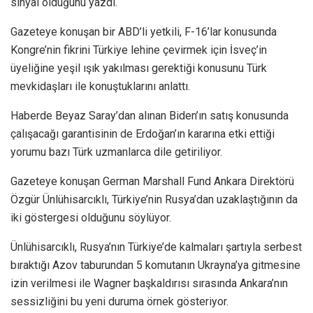
sinyal olduğunu yazdı.
Gazeteye konuşan bir ABD’li yetkili, F-16’lar konusunda
Kongre’nin fikrini Türkiye lehine çevirmek için İsveç’in
üyeliğine yeşil ışık yakılması gerektiği konusunu Türk
mevkidaşları ile konuştuklarını anlattı.
Haberde Beyaz Saray’dan alınan Biden’ın satış konusunda
çalışacağı garantisinin de Erdoğan’ın kararına etki ettiği
yorumu bazı Türk uzmanlarca dile getiriliyor.
Gazeteye konuşan German Marshall Fund Ankara Direktörü
Özgür Ünlühisarcıklı, Türkiye’nin Rusya’dan uzaklaştığının da
iki göstergesi olduğunu söylüyor.
Ünlühisarcıklı, Rusya’nın Türkiye’de kalmaları şartıyla serbest
bıraktığı Azov taburundan 5 komutanın Ukrayna’ya gitmesine
izin verilmesi ile Wagner başkaldırısı sırasında Ankara’nın
sessizliğini bu yeni duruma örnek gösteriyor.