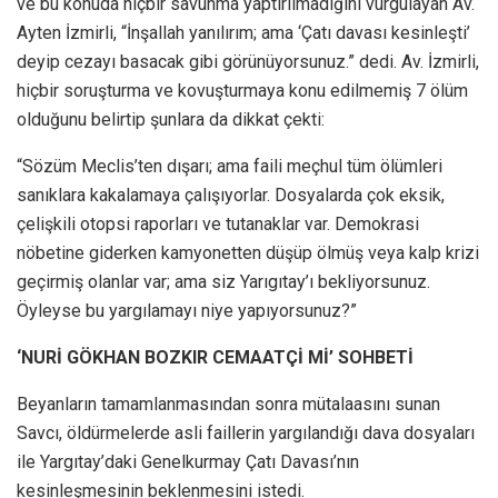
ve bu konuda hiçbir savunma yaptırılmadığını vurgulayan Av.
Ayten İzmirli, “İnşallah yanılırım; ama ‘Çatı davası kesinleşti’
deyip cezayı basacak gibi görünüyorsunuz.” dedi. Av. İzmirli,
hiçbir soruşturma ve kovuşturmaya konu edilmemiş 7 ölüm
olduğunu belirtip şunlara da dikkat çekti:
“Sözüm Meclis’ten dışarı; ama faili meçhul tüm ölümleri
sanıklara kakalamaya çalışıyorlar. Dosyalarda çok eksik,
çelişkili otopsi raporları ve tutanaklar var. Demokrasi
nöbetine giderken kamyonetten düşüp ölmüş veya kalp krizi
geçirmiş olanlar var; ama siz Yarıgıtay’ı bekliyorsunuz.
Öyleyse bu yargılamayı niye yapıyorsunuz?”
‘NURİ GÖKHAN BOZKIR CEMAATÇİ Mİ’ SOHBETİ
Beyanların tamamlanmasından sonra mütalaasını sunan
Savcı, öldürmelerde asli faillerin yargılandığı dava dosyaları
ile Yargıtay’daki Genelkurmay Çatı Davası’nın
kesinleşmesinin beklenmesini istedi.