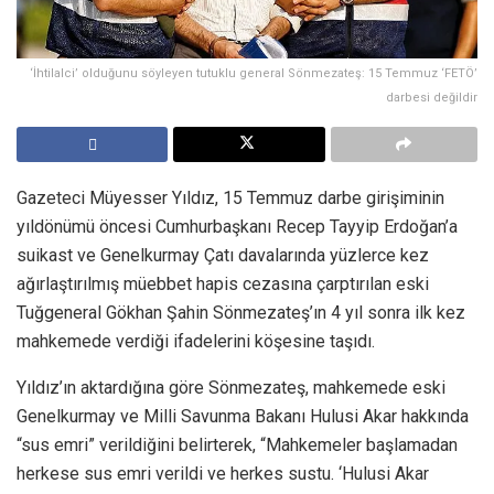
‘İhtilalci’ olduğunu söyleyen tutuklu general Sönmezateş: 15 Temmuz ‘FETÖ’
darbesi değildir
Gazeteci Müyesser Yıldız, 15 Temmuz darbe girişiminin
yıldönümü öncesi Cumhurbaşkanı Recep Tayyip Erdoğan’a
suikast ve Genelkurmay Çatı davalarında yüzlerce kez
ağırlaştırılmış müebbet hapis cezasına çarptırılan eski
Tuğgeneral Gökhan Şahin Sönmezateş’ın 4 yıl sonra ilk kez
mahkemede verdiği ifadelerini köşesine taşıdı.
Yıldız’ın aktardığına göre Sönmezateş, mahkemede eski
Genelkurmay ve Milli Savunma Bakanı Hulusi Akar hakkında
“sus emri” verildiğini belirterek, “Mahkemeler başlamadan
herkese sus emri verildi ve herkes sustu. ‘Hulusi Akar