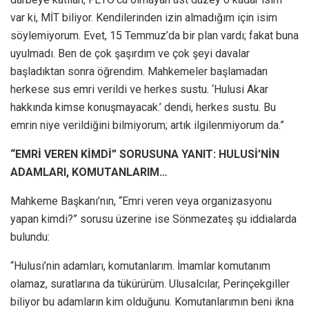
var ki, MİT biliyor. Kendilerinden izin almadığım için isim
söylemiyorum. Evet, 15 Temmuz’da bir plan vardı; fakat buna
uyulmadı. Ben de çok şaşırdım ve çok şeyi davalar
başladıktan sonra öğrendim. Mahkemeler başlamadan
herkese sus emri verildi ve herkes sustu. ‘Hulusi Akar
hakkında kimse konuşmayacak.’ dendi, herkes sustu. Bu
emrin niye verildiğini bilmiyorum; artık ilgilenmiyorum da.”
“EMRİ VEREN KİMDİ” SORUSUNA YANIT: HULUSİ’NİN
ADAMLARI, KOMUTANLARIM…
Mahkeme Başkanı’nın, “Emri veren veya organizasyonu
yapan kimdi?” sorusu üzerine ise Sönmezateş şu iddialarda
bulundu:
“Hulusi’nin adamları, komutanlarım. İmamlar komutanım
olamaz, suratlarına da tükürürüm. Ulusalcılar, Perinçekgiller
biliyor bu adamların kim olduğunu. Komutanlarımın beni ikna