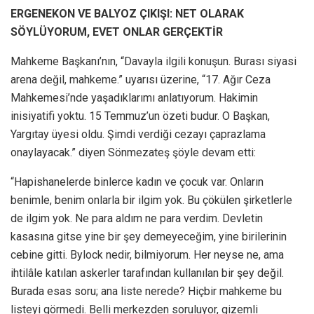
ERGENEKON VE BALYOZ ÇIKIŞI: NET OLARAK
SÖYLÜYORUM, EVET ONLAR GERÇEKTİR
Mahkeme Başkanı’nın, “Davayla ilgili konuşun. Burası siyasi
arena değil, mahkeme.” uyarısı üzerine, “17. Ağır Ceza
Mahkemesi’nde yaşadıklarımı anlatıyorum. Hakimin
inisiyatifi yoktu. 15 Temmuz’un özeti budur. O Başkan,
Yargıtay üyesi oldu. Şimdi verdiği cezayı çaprazlama
onaylayacak.” diyen Sönmezateş şöyle devam etti:
“Hapishanelerde binlerce kadın ve çocuk var. Onların
benimle, benim onlarla bir ilgim yok. Bu çökülen şirketlerle
de ilgim yok. Ne para aldım ne para verdim. Devletin
kasasına gitse yine bir şey demeyeceğim, yine birilerinin
cebine gitti. Bylock nedir, bilmiyorum. Her neyse ne, ama
ihtilâle katılan askerler tarafından kullanılan bir şey değil.
Burada esas soru; ana liste nerede? Hiçbir mahkeme bu
listeyi görmedi. Belli merkezden soruluyor, gizemli