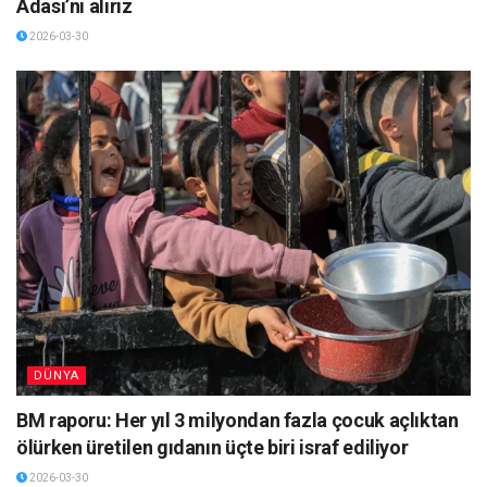
Adası’nı alırız
2026-03-30
DÜNYA
BM raporu: Her yıl 3 milyondan fazla çocuk açlıktan
ölürken üretilen gıdanın üçte biri israf ediliyor
2026-03-30