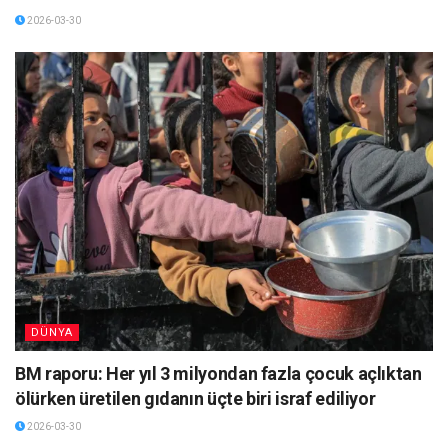
2026-03-30
DÜNYA
BM raporu: Her yıl 3 milyondan fazla çocuk açlıktan
ölürken üretilen gıdanın üçte biri israf ediliyor
2026-03-30