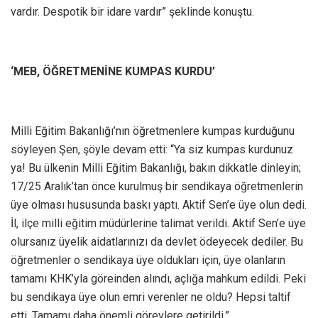
vardır. Despotik bir idare vardır” şeklinde konuştu.
‘MEB, ÖĞRETMENİNE KUMPAS KURDU’
Milli Eğitim Bakanlığı’nın öğretmenlere kumpas kurduğunu
söyleyen Şen, şöyle devam etti: “Ya siz kumpas kurdunuz
ya! Bu ülkenin Milli Eğitim Bakanlığı, bakın dikkatle dinleyin;
17/25 Aralık’tan önce kurulmuş bir sendikaya öğretmenlerin
üye olması hususunda baskı yaptı. Aktif Sen’e üye olun dedi.
İl, ilçe milli eğitim müdürlerine talimat verildi. Aktif Sen’e üye
olursanız üyelik aidatlarınızı da devlet ödeyecek dediler. Bu
öğretmenler o sendikaya üye oldukları için, üye olanların
tamamı KHK’yla göreinden alındı, açlığa mahkum edildi. Peki
bu sendikaya üye olun emri verenler ne oldu? Hepsi taltif
etti. Tamamı daha önemli görevlere getirildi.”