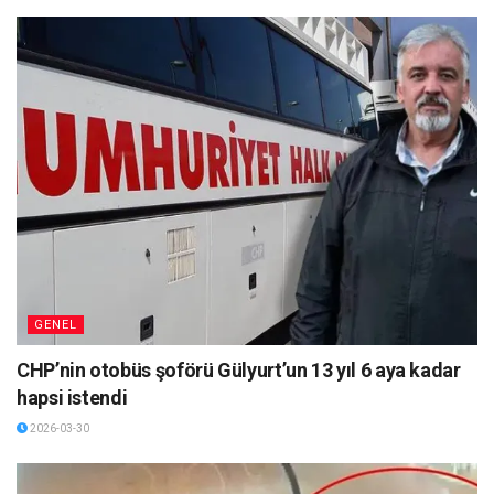
GENEL
CHP’nin otobüs şoförü Gülyurt’un 13 yıl 6 aya kadar
hapsi istendi
2026-03-30