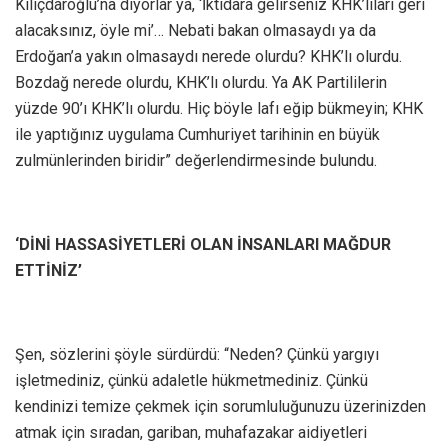
Kılıçdaroğlu’na diyorlar ya, ‘İktidara gelirseniz KHK’lıları geri
alacaksınız, öyle mi’… Nebati bakan olmasaydı ya da
Erdoğan’a yakın olmasaydı nerede olurdu? KHK’lı olurdu.
Bozdağ nerede olurdu, KHK’lı olurdu. Ya AK Partililerin
yüzde 90’ı KHK’lı olurdu. Hiç böyle lafı eğip bükmeyin; KHK
ile yaptığınız uygulama Cumhuriyet tarihinin en büyük
zulmünlerinden biridir” değerlendirmesinde bulundu.
‘DİNİ HASSASİYETLERİ OLAN İNSANLARI MAĞDUR
ETTİNİZ’
Şen, sözlerini şöyle sürdürdü: “Neden? Çünkü yargıyı
işletmediniz, çünkü adaletle hükmetmediniz. Çünkü
kendinizi temize çekmek için sorumluluğunuzu üzerinizden
atmak için sıradan, gariban, muhafazakar aidiyetleri