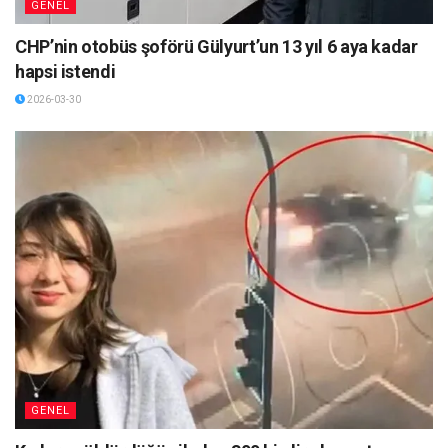
GENEL
CHP’nin otobüs şoförü Gülyurt’un 13 yıl 6 aya kadar
hapsi istendi
2026-03-30
GENEL