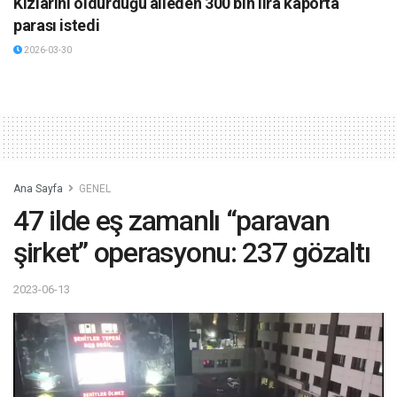
Kızlarını öldürdüğü aileden 300 bin lira kaporta
parası istedi
2026-03-30
Ana Sayfa
GENEL
47 ilde eş zamanlı “paravan
şirket” operasyonu: 237 gözaltı
2023-06-13