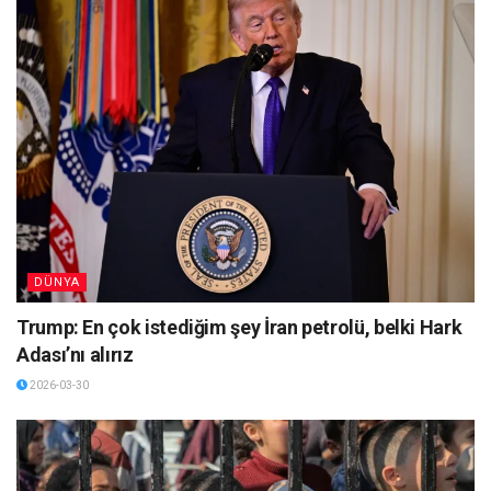
DÜNYA
Trump: En çok istediğim şey İran petrolü, belki Hark
Adası’nı alırız
2026-03-30