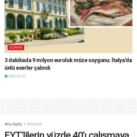
DÜNYA
3 dakikada 9 milyon euroluk müze soygunu: İtalya’da
ünlü eserler çalındı
2026-03-30
Ana Sayfa
Ekonomi
EYT’lilerin yüzde 40’ı çalışmaya