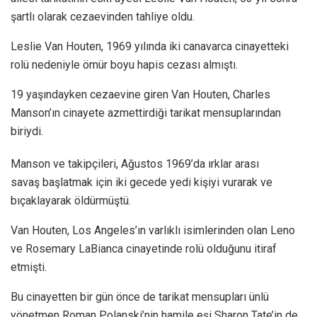
şartlı olarak cezaevinden tahliye oldu.
Leslie Van Houten, 1969 yılında iki canavarca cinayetteki
rolü nedeniyle ömür boyu hapis cezası almıştı.
19 yaşındayken cezaevine giren Van Houten, Charles
Manson’ın cinayete azmettirdiği tarikat mensuplarından
biriydi.
Manson ve takipçileri, Ağustos 1969’da ırklar arası
savaş başlatmak için iki gecede yedi kişiyi vurarak ve
bıçaklayarak öldürmüştü.
Van Houten, Los Angeles’ın varlıklı isimlerinden olan Leno
ve Rosemary LaBianca cinayetinde rolü olduğunu itiraf
etmişti.
Bu cinayetten bir gün önce de tarikat mensupları ünlü
yönetmen Roman Polanski’nin hamile eşi Sharon Tate’in de