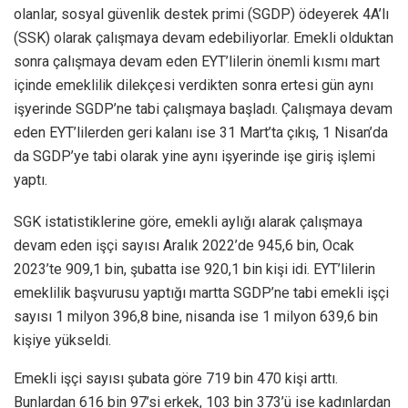
olanlar, sosyal güvenlik destek primi (SGDP) ödeyerek 4A’lı
(SSK) olarak çalışmaya devam edebiliyorlar. Emekli olduktan
sonra çalışmaya devam eden EYT’lilerin önemli kısmı mart
içinde emeklilik dilekçesi verdikten sonra ertesi gün aynı
işyerinde SGDP’ne tabi çalışmaya başladı. Çalışmaya devam
eden EYT’lilerden geri kalanı ise 31 Mart’ta çıkış, 1 Nisan’da
da SGDP’ye tabi olarak yine aynı işyerinde işe giriş işlemi
yaptı.
SGK istatistiklerine göre, emekli aylığı alarak çalışmaya
devam eden işçi sayısı Aralık 2022’de 945,6 bin, Ocak
2023’te 909,1 bin, şubatta ise 920,1 bin kişi idi. EYT’lilerin
emeklilik başvurusu yaptığı martta SGDP’ne tabi emekli işçi
sayısı 1 milyon 396,8 bine, nisanda ise 1 milyon 639,6 bin
kişiye yükseldi.
Emekli işçi sayısı şubata göre 719 bin 470 kişi arttı.
Bunlardan 616 bin 97’si erkek, 103 bin 373’ü ise kadınlardan