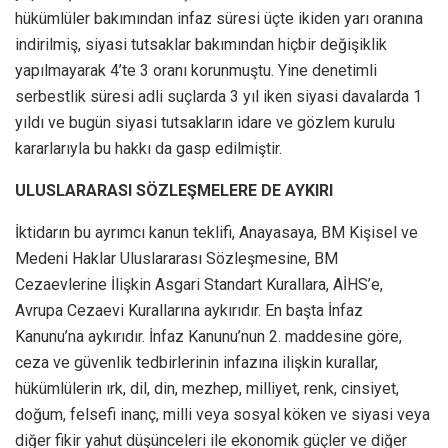
hükümlüler bakımından infaz süresi üçte ikiden yarı oranına
indirilmiş, siyasi tutsaklar bakımından hiçbir değişiklik
yapılmayarak 4’te 3 oranı korunmuştu. Yine denetimli
serbestlik süresi adli suçlarda 3 yıl iken siyasi davalarda 1
yıldı ve bugün siyasi tutsakların idare ve gözlem kurulu
kararlarıyla bu hakkı da gasp edilmiştir.
ULUSLARARASI SÖZLEŞMELERE DE AYKIRI
İktidarın bu ayrımcı kanun teklifi, Anayasaya, BM Kişisel ve
Medeni Haklar Uluslararası Sözleşmesine, BM
Cezaevlerine İlişkin Asgari Standart Kurallara, AİHS’e,
Avrupa Cezaevi Kurallarına aykırıdır. En başta İnfaz
Kanunu’na aykırıdır. İnfaz Kanunu’nun 2. maddesine göre,
ceza ve güvenlik tedbirlerinin infazına ilişkin kurallar,
hükümlülerin ırk, dil, din, mezhep, milliyet, renk, cinsiyet,
doğum, felsefi inanç, milli veya sosyal köken ve siyasi veya
diğer fikir yahut düşünceleri ile ekonomik güçler ve diğer