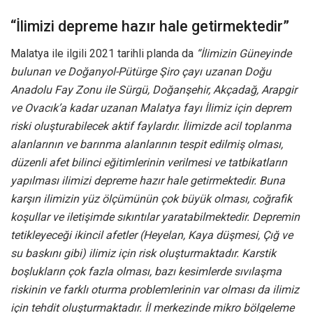
“İlimizi depreme hazır hale getirmektedir”
Malatya ile ilgili 2021 tarihli planda da
“İlimizin Güneyinde
bulunan ve Doğanyol-Pütürge Şiro çayı uzanan Doğu
Anadolu Fay Zonu ile Sürgü, Doğanşehir, Akçadağ, Arapgir
ve Ovacık’a kadar uzanan Malatya fayı İlimiz için deprem
riski oluşturabilecek aktif faylardır. İlimizde acil toplanma
alanlarının ve barınma alanlarının tespit edilmiş olması,
düzenli afet bilinci eğitimlerinin verilmesi ve tatbikatların
yapılması ilimizi depreme hazır hale getirmektedir. Buna
karşın ilimizin yüz ölçümünün çok büyük olması, coğrafik
koşullar ve iletişimde sıkıntılar yaratabilmektedir. Depremin
tetikleyeceği ikincil afetler (Heyelan, Kaya düşmesi, Çığ ve
su baskını gibi) ilimiz için risk oluşturmaktadır. Karstik
boşlukların çok fazla olması, bazı kesimlerde sıvılaşma
riskinin ve farklı oturma problemlerinin var olması da ilimiz
için tehdit oluşturmaktadır. İl merkezinde mikro bölgeleme