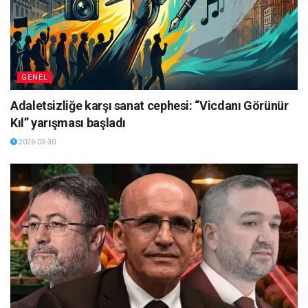
GENEL
Adaletsizliğe karşı sanat cephesi: “Vicdanı Görünür
Kıl” yarışması başladı
2026-03-30