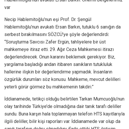
var
Necip Hablemitoğlu’nun eşi Prof. Dr. Şengül
Hablemitoğlu’nun avukatı Ersan Barkın, tutuklu 6 sanığın da
serbest bırakılmasını SÖZCÜ’ye şöyle değerlendirdi:
“Soruşturma Savcısı Zafer Ergün, tahliyelere bir üst
mahkemeye itiraz etti. 29. Ağır Ceza Mahkemesi itirazı
değerlendirecek. Onun kararını beklemek gerekiyor. Biz,
yargılama başladığı andan itibaren sanıkların tutukluluk
hallerine ilişkin bir değerlendirme yapmadık. İnsanların
özgürlük durumları söz konusu. Mahkeme, mevcut delilleri
yeterli görür görmez bu mahkemenin takdiri.”
İddianamede, tetikçi olduğu belirtilen Tarkan Mumcuoğlu’nun
olay tarihinde Türkiye’de olmadığına dair tanık tarafı deliller
sundu. Buna karşın hala toplanmayan telefon HTS kayıtlarıyla
ilgili deliller, bilir kişi raporları var. İddianamede var olup da
sanık tarafının doğru olmadığını ifade ettiği HTS iletişim