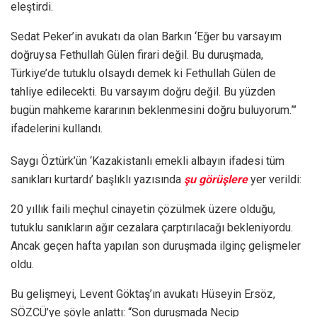
eleştirdi.
Sedat Peker’in avukatı da olan Barkın ‘Eğer bu varsayım
doğruysa Fethullah Gülen firari değil. Bu duruşmada,
Türkiye’de tutuklu olsaydı demek ki Fethullah Gülen de
tahliye edilecekti. Bu varsayım doğru değil. Bu yüzden
bugün mahkeme kararının beklenmesini doğru buluyorum.”’
ifadelerini kullandı.
Saygı Öztürk’ün ‘Kazakistanlı emekli albayın ifadesi tüm
sanıkları kurtardı’ başlıklı yazısında
şu görüşlere
yer verildi:
20 yıllık faili meçhul cinayetin çözülmek üzere olduğu,
tutuklu sanıkların ağır cezalara çarptırılacağı bekleniyordu.
Ancak geçen hafta yapılan son duruşmada ilginç gelişmeler
oldu.
Bu gelişmeyi, Levent Göktaş’ın avukatı Hüseyin Ersöz,
SÖZCÜ’ye şöyle anlattı: “Son duruşmada Necip