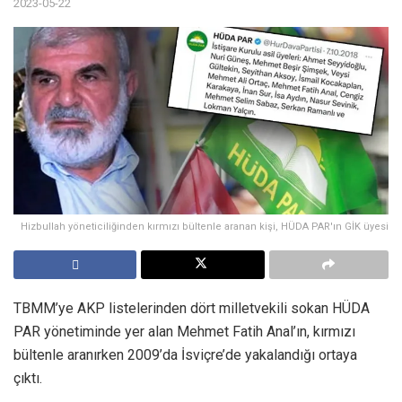
2023-05-22
Hizbullah yöneticiliğinden kırmızı bültenle aranan kişi, HÜDA PAR'ın GİK üyesi
TBMM’ye AKP listelerinden dört milletvekili sokan HÜDA
PAR yönetiminde yer alan Mehmet Fatih Anal’ın, kırmızı
bültenle aranırken 2009’da İsviçre’de yakalandığı ortaya
çıktı.