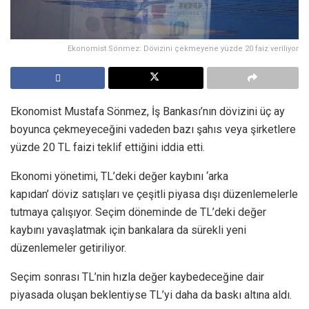
Ekonomist Sönmez: Dövizini çekmeyene yüzde 20 faiz veriliyor
Ekonomist Mustafa Sönmez, İş Bankası’nın dövizini üç ay
boyunca çekmeyeceğini vadeden bazı şahıs veya şirketlere
yüzde 20 TL faizi teklif ettiğini iddia etti.
Ekonomi yönetimi, TL’deki değer kaybını ‘arka
kapıdan’ döviz satışları ve çeşitli piyasa dışı düzenlemelerle
tutmaya çalışıyor. Seçim döneminde de TL’deki değer
kaybını yavaşlatmak için bankalara da sürekli yeni
düzenlemeler getiriliyor.
Seçim sonrası TL’nin hızla değer kaybedeceğine dair
piyasada oluşan beklentiyse TL’yi daha da baskı altına aldı.