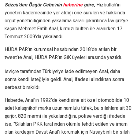
Sözcü’den Özgür Cebe’nin
haberine
göre,
Hizbullah’ın
yönetim kademesinde yer aldığı öne sürülen ve hakkında
örgüt yöneticiliğinden yakalama kararı çıkarılınca İsviçre’ye
kaçan Mehmet Fatih Anal, kırmızı bülten ile aranırken 17
Temmuz 2009’da yakalandı.
HÜDA PAR’ın kurumsal hesabından 2018’de atılan bir
tweet’te Anal, HÜDA PAR’ın GİK üyeleri arasında yazıldı.
İsviçre tarafından Türkiye’ye iade edilmeyen Anal, daha
sonra kendi isteğiyle geldi. Anal, ifadesi alındıktan sonra
serbest bırakıldı.
Haberde, Anal’ın 1992’de kendisine ait özel otomobilde 10
adet kalaşnikof marka uzun namlulu tüfek, bu silahlara ait 30
şarjör, 820 mermi ile yakalandığını, polise verdiği ifadede
ise, “Silahları PKK tarafından ölümle tehdit edilen ve imam
olan kardeşim Davut Anal’ı korumak için Nusaybinli bir silah