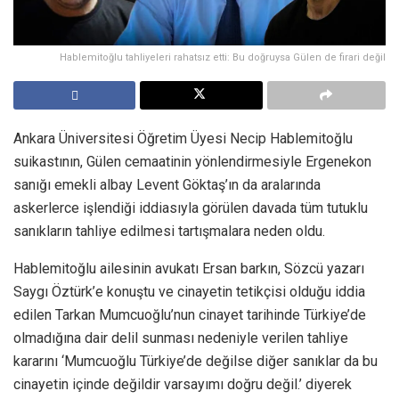
Hablemitoğlu tahliyeleri rahatsız etti: Bu doğruysa Gülen de firari değil
Ankara Üniversitesi Öğretim Üyesi Necip Hablemitoğlu
suikastının, Gülen cemaatinin yönlendirmesiyle Ergenekon
sanığı emekli albay Levent Göktaş’ın da aralarında
askerlerce işlendiği iddiasıyla görülen davada tüm tutuklu
sanıkların tahliye edilmesi tartışmalara neden oldu.
Hablemitoğlu ailesinin avukatı Ersan barkın, Sözcü yazarı
Saygı Öztürk’e konuştu ve cinayetin tetikçisi olduğu iddia
edilen Tarkan Mumcuoğlu’nun cinayet tarihinde Türkiye’de
olmadığına dair delil sunması nedeniyle verilen tahliye
kararını ‘Mumcuoğlu Türkiye’de değilse diğer sanıklar da bu
cinayetin içinde değildir varsayımı doğru değil.’ diyerek