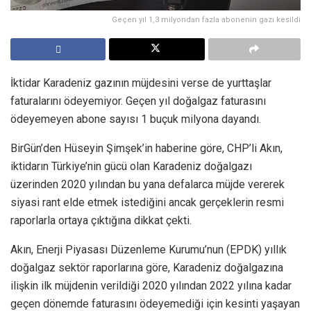
Geçen yıl 1,3 milyondan fazla abonenin gazı kesildi
İktidar Karadeniz gazının müjdesini verse de yurttaşlar
faturalarını ödeyemiyor. Geçen yıl doğalgaz faturasını
ödeyemeyen abone sayısı 1 buçuk milyona dayandı.
BirGün’den Hüseyin Şimşek’in haberine göre, CHP’li Akın,
iktidarın Türkiye’nin gücü olan Karadeniz doğalgazı
üzerinden 2020 yılından bu yana defalarca müjde vererek
siyasi rant elde etmek istediğini ancak gerçeklerin resmi
raporlarla ortaya çıktığına dikkat çekti.
Akın, Enerji Piyasası Düzenleme Kurumu’nun (EPDK) yıllık
doğalgaz sektör raporlarına göre, Karadeniz doğalgazına
ilişkin ilk müjdenin verildiği 2020 yılından 2022 yılına kadar
geçen dönemde faturasını ödeyemediği için kesinti yaşayan