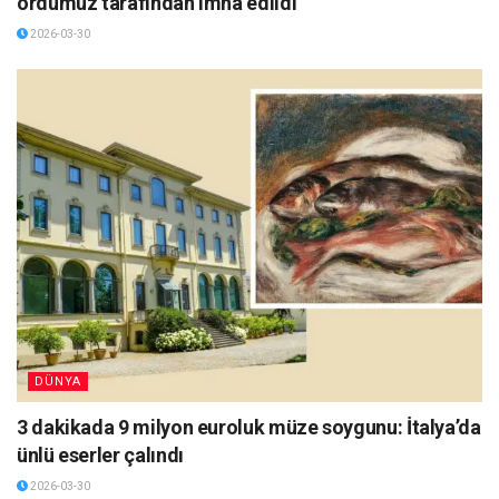
ordumuz tarafından imha edildi
2026-03-30
DÜNYA
3 dakikada 9 milyon euroluk müze soygunu: İtalya’da
ünlü eserler çalındı
2026-03-30