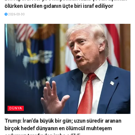
ölürken üretilen gıdanın üçte biri israf ediliyor
2026-03-30
DÜNYA
Trump: İran’da büyük bir gün; uzun süredir aranan
birçok hedef dünyanın en ölümcül muhteşem