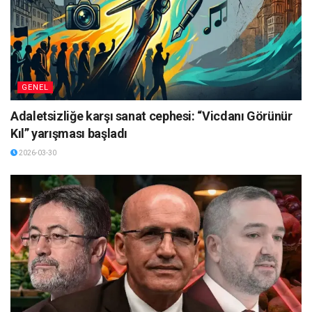
GENEL
Adaletsizliğe karşı sanat cephesi: “Vicdanı Görünür
Kıl” yarışması başladı
2026-03-30