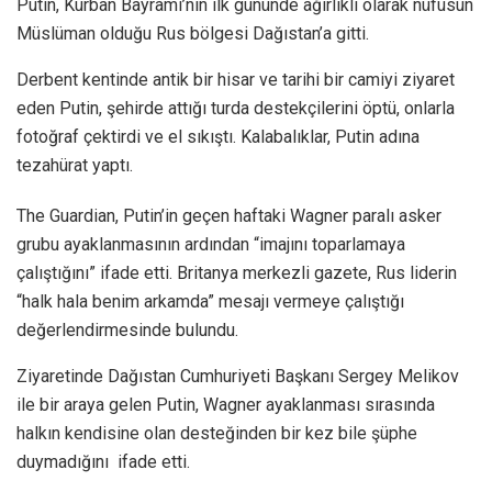
Putin, Kurban Bayramı’nın ilk gününde ağırlıklı olarak nüfusun
Müslüman olduğu Rus bölgesi Dağıstan’a gitti.
Derbent kentinde antik bir hisar ve tarihi bir camiyi ziyaret
eden Putin, şehirde attığı turda destekçilerini öptü, onlarla
fotoğraf çektirdi ve el sıkıştı. Kalabalıklar, Putin adına
tezahürat yaptı.
The Guardian, Putin’in geçen haftaki Wagner paralı asker
grubu ayaklanmasının ardından “imajını toparlamaya
çalıştığını” ifade etti. Britanya merkezli gazete, Rus liderin
“halk hala benim arkamda” mesajı vermeye çalıştığı
değerlendirmesinde bulundu.
Ziyaretinde Dağıstan Cumhuriyeti Başkanı Sergey Melikov
ile bir araya gelen Putin, Wagner ayaklanması sırasında
halkın kendisine olan desteğinden bir kez bile şüphe
duymadığını ifade etti.