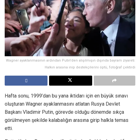
Wagner ayaklanmasının ardından Putin'den alışılmışın dışında bayram ziyareti:
Halkın arasına inip destekçilerini öptü, fotoğraf çektirdi
Hafta sonu, 1999’dan bu yana iktidarı için en büyük sınavı
oluşturan Wagner ayaklanmasını atlatan Rusya Devlet
Başkanı Vladimir Putin, görevde olduğu dönemde sıkça
görülmeyen şekilde kalabalığın arasına girip halkla temas
etti.