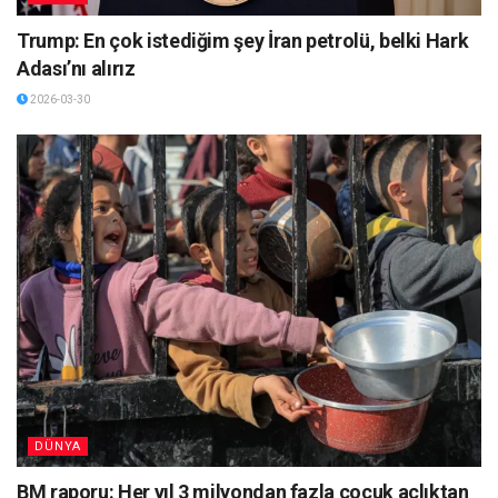
Trump: En çok istediğim şey İran petrolü, belki Hark
Adası’nı alırız
2026-03-30
DÜNYA
BM raporu: Her yıl 3 milyondan fazla çocuk açlıktan