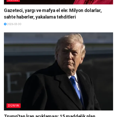
Gazeteci, yargı ve mafya el ele: Milyon dolarlar,
sahte haberler, yakalama tehditleri
2026-03-30
DÜNYA
Trump’tan İran açıklaması: 15 maddelik plan