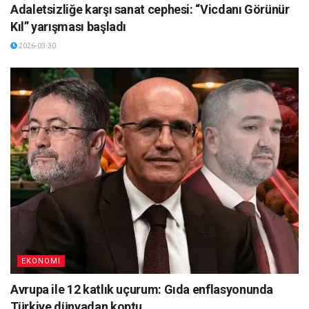
Adaletsizliğe karşı sanat cephesi: “Vicdanı Görünür
Kıl” yarışması başladı
2026-03-30
EKONOMI
Avrupa ile 12 katlık uçurum: Gıda enflasyonunda
Türkiye dünyadan koptu