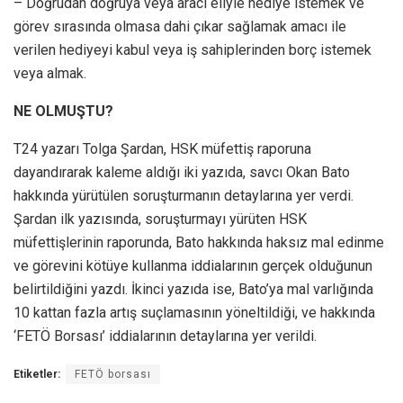
– Doğrudan doğruya veya aracı eliyle hediye istemek ve
görev sırasında olmasa dahi çıkar sağlamak amacı ile
verilen hediyeyi kabul veya iş sahiplerinden borç istemek
veya almak.
NE OLMUŞTU?
T24 yazarı Tolga Şardan, HSK müfettiş raporuna
dayandırarak kaleme aldığı iki yazıda, savcı Okan Bato
hakkında yürütülen soruşturmanın detaylarına yer verdi.
Şardan ilk yazısında, soruşturmayı yürüten HSK
müfettişlerinin raporunda, Bato hakkında haksız mal edinme
ve görevini kötüye kullanma iddialarının gerçek olduğunun
belirtildiğini yazdı. İkinci yazıda ise, Bato’ya mal varlığında
10 kattan fazla artış suçlamasının yöneltildiği, ve hakkında
‘FETÖ Borsası’ iddialarının detaylarına yer verildi.
Etiketler:
FETÖ borsası