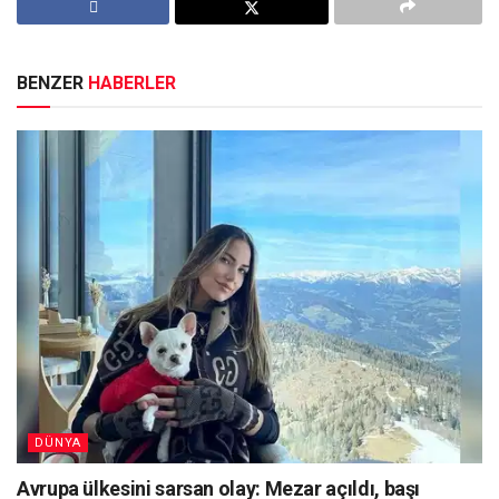
BENZER
HABERLER
DÜNYA
Avrupa ülkesini sarsan olay: Mezar açıldı, başı