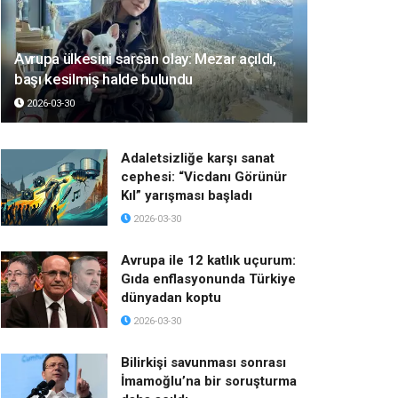
Avrupa ülkesini sarsan olay: Mezar açıldı,
başı kesilmiş halde bulundu
2026-03-30
Adaletsizliğe karşı sanat
cephesi: “Vicdanı Görünür
Kıl” yarışması başladı
2026-03-30
Avrupa ile 12 katlık uçurum:
Gıda enflasyonunda Türkiye
dünyadan koptu
2026-03-30
Bilirkişi savunması sonrası
İmamoğlu’na bir soruşturma