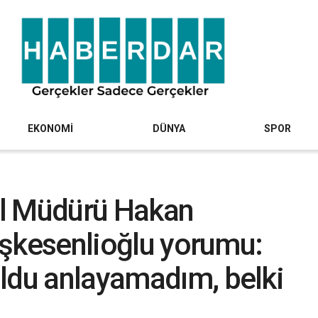
EKONOMİ
DÜNYA
SPOR
el Müdürü Hakan
Taşkesenlioğlu yorumu:
ldu anlayamadım, belki