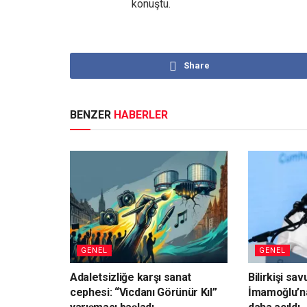
konuştu.
Share
BENZER
HABERLER
GENEL
GENEL
Adaletsizliğe karşı sanat
Bilirkişi sa
cephesi: “Vicdanı Görünür Kıl”
İmamoğlu’n