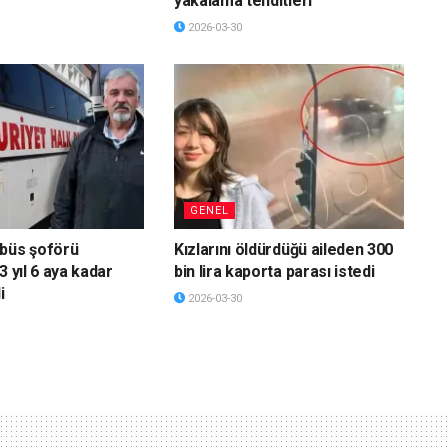
yakalama tehditleri
2026-03-30
GENEL
obüs şoförü
Kızlarını öldürdüğü aileden 300
3 yıl 6 aya kadar
bin lira kaporta parası istedi
i
2026-03-30