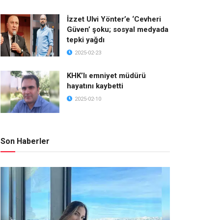
İzzet Ulvi Yönter’e ‘Cevheri
Güven’ şoku; sosyal medyada
tepki yağdı
2025-02-23
KHK’lı emniyet müdürü
hayatını kaybetti
2025-02-10
Son Haberler