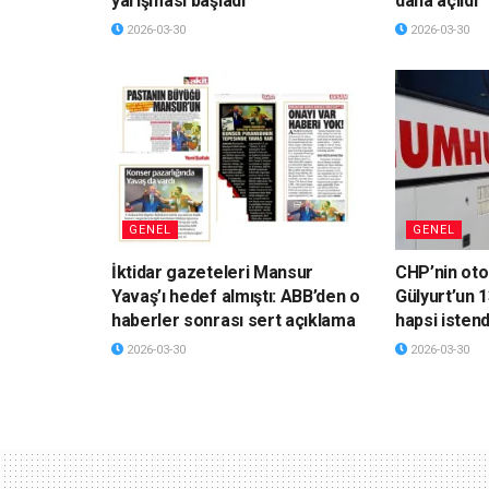
yarışması başladı
daha açıldı
2026-03-30
2026-03-30
GENEL
GENEL
İktidar gazeteleri Mansur
CHP’nin ot
Yavaş’ı hedef almıştı: ABB’den o
Gülyurt’un 1
haberler sonrası sert açıklama
hapsi istend
2026-03-30
2026-03-30