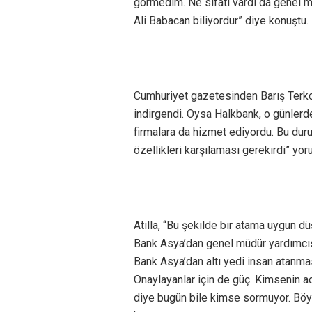
görmedim. Ne sıfatı vardı da genel m
Ali Babacan biliyordur” diye konuştu.
Cumhuriyet gazetesinden Barış Terko
indirgendi. Oysa Halkbank, o günlerde
firmalara da hizmet ediyordu. Bu durum
özellikleri karşılaması gerekirdi” yo
Atilla, “Bu şekilde bir atama uygun 
Bank Asya’dan genel müdür yardımcıs
Bank Asya’dan altı yedi insan atanmas
Onaylayanlar için de güç. Kimsenin ad
diye bugün bile kimse sormuyor. Böyl