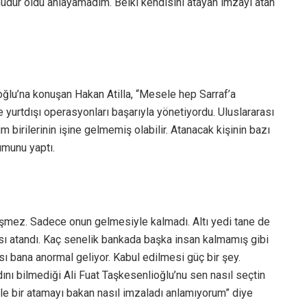
üdür oldu anlayamadım. Belki kendisini atayan imzayı atan
ğlu’na konuşan Hakan Atilla, “Mesele hep Sarraf’a
 yurtdışı operasyonları başarıyla yönetiyordu. Uluslararası
 birilerinin işine gelmemiş olabilir. Atanacak kişinin bazı
rumunu yaptı.
düşmez. Sadece onun gelmesiyle kalmadı. Altı yedi tane de
ı atandı. Kaç senelik bankada başka insan kalmamış gibi
ı bana anormal geliyor. Kabul edilmesi güç bir şey.
ını bilmediği Ali Fuat Taşkesenlioğlu’nu sen nasıl seçtin
e bir atamayı bakan nasıl imzaladı anlamıyorum” diye