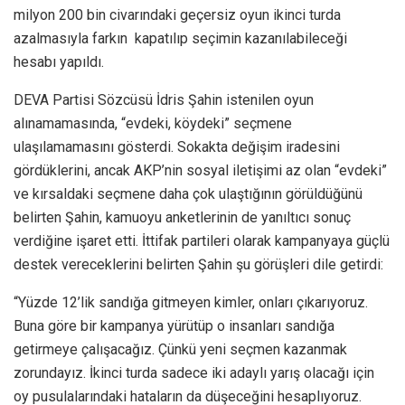
milyon 200 bin civarındaki geçersiz oyun ikinci turda
azalmasıyla farkın kapatılıp seçimin kazanılabileceği
hesabı yapıldı.
DEVA Partisi Sözcüsü İdris Şahin istenilen oyun
alınamamasında, “evdeki, köydeki” seçmene
ulaşılamamasını gösterdi. Sokakta değişim iradesini
gördüklerini, ancak AKP’nin sosyal iletişimi az olan “evdeki”
ve kırsaldaki seçmene daha çok ulaştığının görüldüğünü
belirten Şahin, kamuoyu anketlerinin de yanıltıcı sonuç
verdiğine işaret etti. İttifak partileri olarak kampanyaya güçlü
destek vereceklerini belirten Şahin şu görüşleri dile getirdi:
“Yüzde 12’lik sandığa gitmeyen kimler, onları çıkarıyoruz.
Buna göre bir kampanya yürütüp o insanları sandığa
getirmeye çalışacağız. Çünkü yeni seçmen kazanmak
zorundayız. İkinci turda sadece iki adaylı yarış olacağı için
oy pusulalarındaki hataların da düşeceğini hesaplıyoruz.