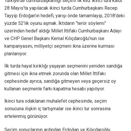
Türkiye’de cumhurbaşkanlığı seçimi ilk kez ikinci tura kaldı.
28 Mayıs’ta yapılacak ikinci turda Cumhurbaşkanı Recep
Tayyip Erdoğan’ın hedefi, yarışı önde tamamlayıp, 2018’deki
yüzde 52’lik oyunu aşmak. İktidarın “terör söylemi”
üzerinden hedef aldığı Millet İttifakı Cumhurbaşkanı Adayı
ve CHP Genel Başkanı Kemal Kılıçdaroğlu’nun ise
kampanyasını, milliyetçi seçmeni ikna üzerine kurması
planlanıyor.
İlk turda hayal kırıklığı yaşayan seçmenini yeniden sandığa
gitmesi için ikna etmek zorunda olan Millet İttifakı
cephesinde ayrıca, sandığa gitmeyen veya geçersiz oy
kullanan seçmenle farkı kapatma hesabı yapılıyor.
İkinci tura odaklanan muhalefet cephesinde, seçim
sonucuna ilişkin iç tartışmalar ise ikinci tur sonrasına
ertelenmiş görünüyor.
Seçim sonuçlarının ardından Erdoğan ve Kılıçdaroğlu