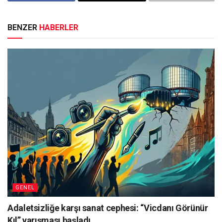
BENZER
HABERLER
GENEL
Adaletsizliğe karşı sanat cephesi: “Vicdanı Görünür
Kıl” yarışması başladı