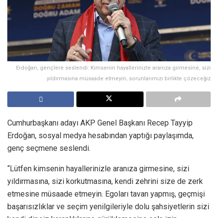
Erdoğan, gençlere seslendi: Kimsenin hayallerinizle aranıza girmesine, sizi
yıldırmasına müsaade etmeyin; sorunlarımızı birlikte çözeceğiz
Cumhurbaşkanı adayı AKP Genel Başkanı Recep Tayyip
Erdoğan, sosyal medya hesabından yaptığı paylaşımda,
genç seçmene seslendi.
“Lütfen kimsenin hayallerinizle aranıza girmesine, sizi
yıldırmasına, sizi korkutmasına, kendi zehrini size de zerk
etmesine müsaade etmeyin. Egoları tavan yapmış, geçmişi
başarısızlıklar ve seçim yenilgileriyle dolu şahsiyetlerin sizi