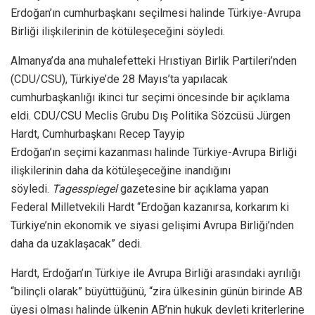
Erdoğan’ın cumhurbaşkanı seçilmesi halinde Türkiye-Avrupa
Birliği ilişkilerinin de kötüleşeceğini söyledi.
Almanya’da ana muhalefetteki Hrıstiyan Birlik Partileri’nden
(CDU/CSU), Türkiye’de 28 Mayıs’ta yapılacak
cumhurbaşkanlığı ikinci tur seçimi öncesinde bir açıklama
eldi. CDU/CSU Meclis Grubu Dış Politika Sözcüsü Jürgen
Hardt, Cumhurbaşkanı Recep Tayyip
Erdoğan’ın seçimi kazanması halinde Türkiye-Avrupa Birliği
ilişkilerinin daha da kötüleşeceğine inandığını
söyledi.
Tagesspiegel
gazetesine bir açıklama yapan
Federal Milletvekili Hardt “Erdoğan kazanırsa, korkarım ki
Türkiye’nin ekonomik ve siyasi gelişimi Avrupa Birliği’nden
daha da uzaklaşacak” dedi.
Hardt, Erdoğan’ın Türkiye ile Avrupa Birliği arasındaki ayrılığı
“bilinçli olarak” büyüttüğünü, “zira ülkesinin günün birinde AB
üyesi olması halinde ülkenin AB’nin hukuk devleti kriterlerine