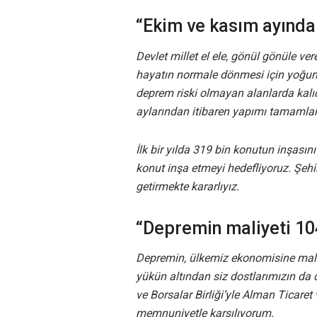
“Ekim ve kasım ayında
Devlet millet el ele, gönül gönüle v
hayatın normale dönmesi için yoğun 
deprem riski olmayan alanlarda kalıc
aylarından itibaren yapımı tamamlan
İlk bir yılda 319 bin konutun inşasın
konut inşa etmeyi hedefliyoruz. Şehi
getirmekte kararlıyız.
“Depremin maliyeti 10
Depremin, ülkemiz ekonomisine maliy
yükün altından siz dostlarımızın da d
ve Borsalar Birliği’yle Alman Ticare
memnuniyetle karşılıyorum.