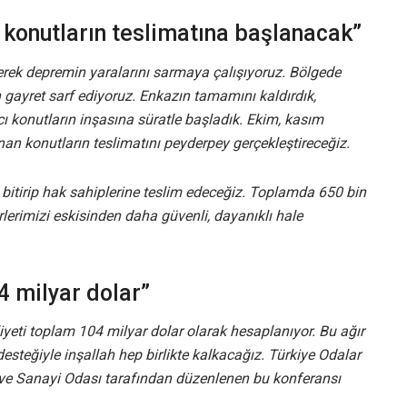
 konutların teslimatına başlanacak”
ererek depremin yaralarını sarmaya çalışıyoruz. Bölgede
gayret sarf ediyoruz. Enkazın tamamını kaldırdık,
ı konutların inşasına süratle başladık. Ekim, kasım
an konutların teslimatını peyderpey gerçekleştireceğiz.
ı bitirip hak sahiplerine teslim edeceğiz. Toplamda 650 bin
rlerimizi eskisinden daha güvenli, dayanıklı hale
4 milyar dolar”
eti toplam 104 milyar dolar olarak hesaplanıyor. Bu ağır
esteğiyle inşallah hep birlikte kalkacağız. Türkiye Odalar
t ve Sanayi Odası tarafından düzenlenen bu konferansı