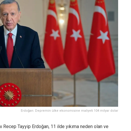
Erdoğan: Depremin ülke ekonomisine maliyeti 104 milyar dolar
 Recep Tayyip Erdoğan, 11 ilde yıkıma neden olan ve