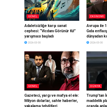
GENEL
EKONOMI
Adaletsizliğe karşı sanat
Avrupa ile 1
cephesi: “Vicdanı Görünür Kıl”
Gıda enflas
yarışması başladı
dünyadan k
2026-03-30
2026-03-30
GENEL
DÜNYA
Gazeteci, yargı ve mafya el ele:
Trump’tan İ
Milyon dolarlar, sahte haberler,
maddelik pl
yakalama tehditleri
oranda anla