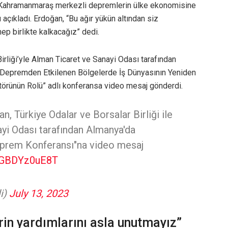
i Kahramanmaraş merkezli depremlerin ülke ekonomisine
 açıkladı. Erdoğan, “Bu ağır yükün altından siz
ep birlikte kalkacağız” dedi.
irliği’yle Alman Ticaret ve Sanayi Odası tarafından
 Depremden Etkilenen Bölgelerde İş Dünyasının Yeniden
örünün Rolü” adlı konferansa video mesaj gönderdi.
 Türkiye Odalar ve Borsalar Birliği ile
yi Odası tarafından Almanya'da
eprem Konferansı"na video mesaj
o/GBDYz0uE8T
i)
July 13, 2023
rin yardımlarını asla unutmayız”