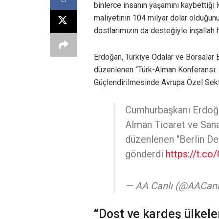
binlerce insanın yaşamını kaybettiğ
maliyetinin 104 milyar dolar olduğunu
dostlarımızın da desteğiyle inşallah h
Erdoğan, Türkiye Odalar ve Borsalar B
düzenlenen “Türk-Alman Konferansı:
Güçlendirilmesinde Avrupa Özel Sekt
Cumhurbaşkanı Erdoğan,
Alman Ticaret ve Sana
düzenlenen "Berlin D
gönderdi
https://t.c
— AA Canlı (@AACanl
“Dost ve kardeş ülkele