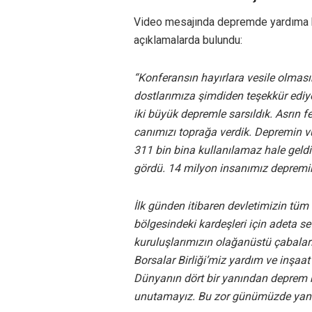
Video mesajında depremde yardıma k
açıklamalarda bulundu:
“Konferansın hayırlara vesile olması
dostlarımıza şimdiden teşekkür edi
iki büyük depremle sarsıldık. Asrın 
canımızı toprağa verdik. Depremin 
311 bin bina kullanılamaz hale geldi. İ
gördü. 14 milyon insanımız depremin
İlk günden itibaren devletimizin tüm
bölgesindeki kardeşleri için adeta se
kuruluşlarımızın olağanüstü çabalar
Borsalar Birliği’miz yardım ve inşaat 
Dünyanın dört bir yanından deprem b
unutamayız. Bu zor günümüzde yanım