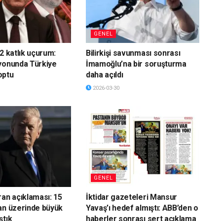
GENEL
2 katlık uçurum:
Bilirkişi savunması sonrası
yonunda Türkiye
İmamoğlu’na bir soruşturma
optu
daha açıldı
2026-03-30
GENEL
ran açıklaması: 15
İktidar gazeteleri Mansur
an üzerinde büyük
Yavaş’ı hedef almıştı: ABB’den o
ştık
haberler sonrası sert açıklama