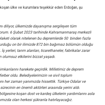
oşan ülke ve kurumlara teşekkür eden Erdoğan, şu
nı diliyor, ülkemizde dayanışma sergileyen tüm
yorum. 6 Şubat 2023 tarihinde Kahramanmaraş merkezli
felaketi olarak nitelenen bu depremlerde 50 binden fazla
vurduğu on bir ilimizde 872 bin bağımsız bölümün olduğu
ş yerleri, tarım alanları, ticarethaneler, fabrikalar zarar
 olumsuz etkilerini bizzat yaşadı.
 imkanlarını harekete geçirdik. Milletimiz de deprem
ferber oldu. Belediyelerimizin ve sivil toplum
ını her zaman yanımızda hissettik. Türkiye Odalar ve
sürecinin en önemli aktörleri arasında yerini aldı.
ölgesine koşan dost ve kardeş ülkelerin yardımlarını asla
ızda olan herkesi şükranla hatırlayacağız.