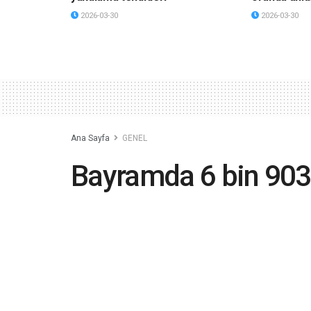
2026-03-30
2026-03-30
Ana Sayfa
GENEL
Bayramda 6 bin 903 t
neden öne çıktı
2023-07-13