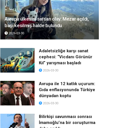
Avrupa ülkesini sarsan olay: Mezar açıldı,
başı kesilmiş halde bulundu
2026-03-30
Adaletsizliğe karşı sanat
cephesi: “Vicdanı Görünür
Kıl” yarışması başladı
2026-03-30
Avrupa ile 12 katlık uçurum:
Gıda enflasyonunda Türkiye
dünyadan koptu
2026-03-30
Bilirkişi savunması sonrası
İmamoğlu’na bir soruşturma