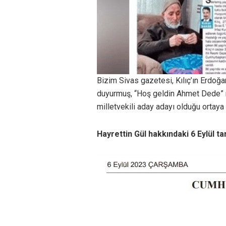
Bizim Sivas gazetesi, Kılıç’ın Erdoğan
duyurmuş, “Hoş geldin Ahmet Dede” m
milletvekili aday adayı olduğu ortaya ç
Hayrettin Gül hakkındaki 6 Eylül t