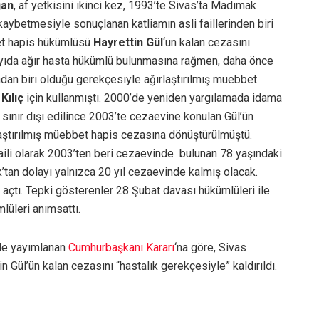
ğan
, af yetkisini ikinci kez, 1993’te Sivas’ta Madımak
ı kaybetmesiyle sonuçlanan katliamın asli faillerinden biri
bet hapis hükümlüsü
Hayrettin Gül
‘ün kalan cezasını
ayıda ağır hasta hükümlü bulunmasına rağmen, daha önce
ından biri olduğu gerekçesiyle ağırlaştırılmış müebbet
Kılıç
için kullanmıştı. 2000’de yeniden yargılamada idama
ınır dışı edilince 2003’te cezaevine konulan Gül’ün
rlaştırılmış müebbet hapis cezasına dönüştürülmüştü.
faili olarak 2003’ten beri cezaevinde bulunan 78 yaşındaki
k’tan dolayı yalnızca 20 yıl cezaevinde kalmış olacak.
l açtı. Tepki gösterenler 28 Şubat davası hükümlüleri ile
lüleri anımsattı.
de yayımlanan
Cumhurbaşkanı Kararı
‘na göre, Sivas
Gül’ün kalan cezasını “hastalık gerekçesiyle” kaldırıldı.