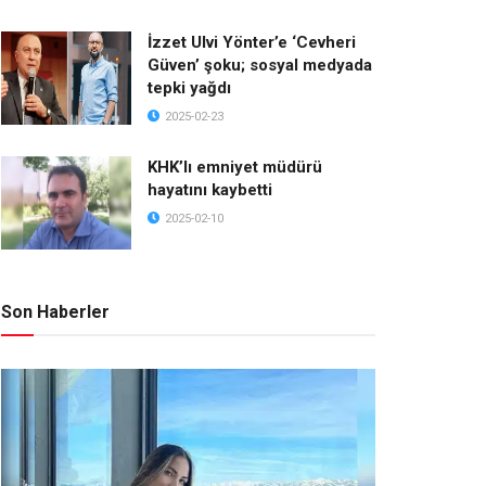
İzzet Ulvi Yönter’e ‘Cevheri
Güven’ şoku; sosyal medyada
tepki yağdı
2025-02-23
KHK’lı emniyet müdürü
hayatını kaybetti
2025-02-10
Son Haberler