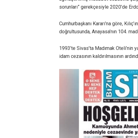
sorunları” gerekçesiyle 2020’de Erdoğ
Cumhurbaşkanı Kararı’na göre, Kılıç’ı
doğrultusunda, Anayasa’nın 104. madde
1993’te Sivas’ta Madımak Oteli’nin ya
idam cezasının kaldırılmasının ardın