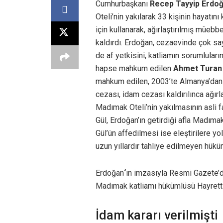
Cumhurbaşkanı
Recep Tayyip Erdo
Oteli’nin yakılarak 33 kişinin hayatın
için kullanarak, ağırlaştırılmış müeb
kaldırdı. Erdoğan, cezaevinde çok s
de af yetkisini, katliamın sorumlular
hapse mahkum edilen
Ahmet Turan 
mahkum edilen, 2003’te Almanya’dan s
cezası, idam cezası kaldırılınca ağı
Madımak Oteli’nin yakılmasının asli 
Gül, Erdoğan’ın getirdiği afla Madıma
Gül’ün affedilmesi ise eleştirilere yo
uzun yıllardır tahliye edilmeyen hüküm
Erdoğan
‘
ın imzasıyla Resmi Gazete’
Madımak katliamı hükümlüsü Hayrettin 
İdam kararı verilmişti