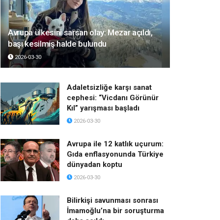
Avrupa ülkesini sarsan olay: Mezar açıldı,
başı kesilmiş halde bulundu
2026-03-30
Adaletsizliğe karşı sanat
cephesi: “Vicdanı Görünür
Kıl” yarışması başladı
2026-03-30
Avrupa ile 12 katlık uçurum:
Gıda enflasyonunda Türkiye
dünyadan koptu
2026-03-30
Bilirkişi savunması sonrası
İmamoğlu’na bir soruşturma