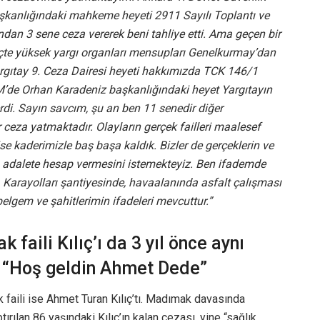
nlığındaki mahkeme heyeti 2911 Sayılı Toplantı ve
an 3 sene ceza vererek beni tahliye etti. Ama geçen bir
eçte yüksek yargı organları mensupları Genelkurmay’dan
 Yargıtay 9. Ceza Dairesi heyeti hakkımızda TCK 146/1
M’de Orhan Karadeniz başkanlığındaki heyet Yargıtayın
di. Sayın savcım, şu an ben 11 senedir diğer
ceza yatmaktadır. Olayların gerçek failleri maalesef
ise kaderimizle baş başa kaldık. Bizler de gerçeklerin ve
nı adalete hesap vermesini istemekteyiz. Ben ifademde
. Karayolları şantiyesinde, havaalanında asfalt çalışması
elgem ve şahitlerimin ifadeleri mevcuttur.”
faili Kılıç’ı da 3 yıl önce aynı
: “Hoş geldin Ahmet Dede”
k faili ise Ahmet Turan Kılıç’tı. Madımak davasında
ırılan 86 yaşındaki Kılıç’ın kalan cezası, yine “sağlık