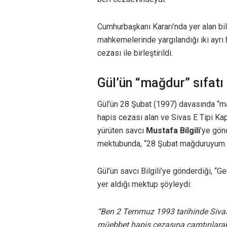
Cumhurbaşkanı Kararı’nda yer alan bi
mahkemelerinde yargılandığı iki ayrı 
cezası ile birleştirildi.
Gül’ün “mağdur” sıfatı
Gül’ün 28 Şubat (1997) davasında “mağd
hapis cezası alan ve Sivas E Tipi Ka
yürüten savcı
Mustafa Bilgili
’ye gön
mektubunda, “28 Şubat mağduruyum. Do
Gül’ün savcı Bilgili’ye gönderdiği, “G
yer aldığı mektup şöyleydi:
“Ben 2 Temmuz 1993 tarihinde Sivas’
müebbet hapis cezasına çarptırılara