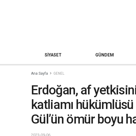
SİYASET
GÜNDEM
Ana Sayfa
GENEL
Erdoğan, af yetkisini
katliamı hükümlüsü i
Gül’ün ömür boyu hap
2023-09-06