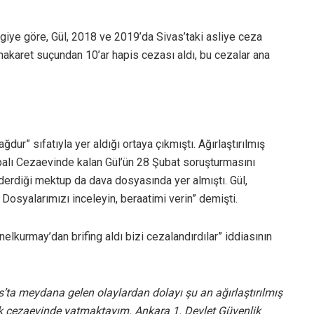
lgiye göre, Gül, 2018 ve 2019’da Sivas’taki asliye ceza
hakaret suçundan 10’ar hapis cezası aldı, bu cezalar ana
ur” sıfatıyla yer aldığı ortaya çıkmıştı. Ağırlaştırılmış
palı Cezaevinde kalan Gül’ün 28 Şubat soruşturmasını
derdiği mektup da dava dosyasında yer almıştı. Gül,
syalarımızı inceleyin, beraatimi verin” demişti.
enelkurmay’dan brifing aldı bizi cezalandırdılar” iddiasının
ta meydana gelen olaylardan dolayı şu an ağırlaştırılmış
k cezaevinde yatmaktayım. Ankara 1. Devlet Güvenlik