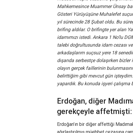
Mahkemesince Muammer Ünsay başka
Gösteri Yürüyüşüne Muhalefet suçund
yıl sürecinde 28 Şubat oldu. Bu sür
brifing aldılar. O brifingte yer alan
idamımızı istedi. Ankara 1 No’lu DG
talebi doğrultusunda idam cezası ver
arkadaşlarım suçsuz yere 18 senedir 
dışarıda serbestçe dolaşırken bizler 
olayın gerçek faillerinin bulunması
belirttiğim gibi mevcut gün işteydim
yapardık. Bu konuda işyeri çalışma b
Erdoğan, diğer Madımak 
gerekçeyle affetmişti
Erdoğan’ın bir diğer affettiği Madıma
ağırlaştırılmış müebbet cezasına çarpt