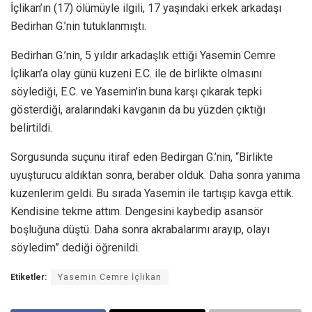
İçlikan’ın (17) ölümüyle ilgili, 17 yaşındaki erkek arkadaşı
Bedirhan G.’nin tutuklanmıştı.
Bedirhan G.’nin, 5 yıldır arkadaşlık ettiği Yasemin Cemre
İçlikan’a olay günü kuzeni E.C. ile de birlikte olmasını
söylediği, E.C. ve Yasemin’in buna karşı çıkarak tepki
gösterdiği, aralarındaki kavganın da bu yüzden çıktığı
belirtildi.
Sorgusunda suçunu itiraf eden Bedirgan G.’nin, “Birlikte
uyuşturucu aldıktan sonra, beraber olduk. Daha sonra yanıma
kuzenlerim geldi. Bu sırada Yasemin ile tartışıp kavga ettik.
Kendisine tekme attım. Dengesini kaybedip asansör
boşluğuna düştü. Daha sonra akrabalarımı arayıp, olayı
söyledim” dediği öğrenildi.
Etiketler:
Yasemin Cemre İçlikan