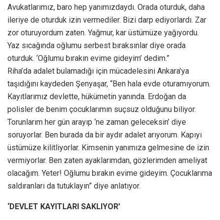
Avukatlarımız, baro hep yanımızdaydı. Orada oturduk, daha
ileriye de oturduk izin vermediler. Bizi darp ediyorlardı. Zar
zor oturuyordum zaten. Yağmur, kar üstümüze yağıyordu.
Yaz sıcağında oğlumu serbest bıraksınlar diye orada
oturduk. ‘Oğlumu bırakın evime gideyim’ dedim.”
Riha’da adalet bulamadığı için mücadelesini Ankara’ya
taşıdığını kaydeden Şenyaşar, “Ben hala evde oturamıyorum.
Kayıtlarımız devlette, hükümetin yanında. Erdoğan da
polisler de benim çocuklarımın suçsuz olduğunu biliyor.
Torunlarım her gün arayıp ‘ne zaman geleceksin’ diye
soruyorlar. Ben burada da bir aydır adalet arıyorum. Kapıyı
üstümüze kilitliyorlar. Kimsenin yanımıza gelmesine de izin
vermiyorlar. Ben zaten ayaklarımdan, gözlerimden ameliyat
olacağım. Yeter! Oğlumu bırakın evime gideyim. Çocuklarıma
saldıranları da tutuklayın” diye anlatıyor.
‘DEVLET KAYITLARI SAKLIYOR’