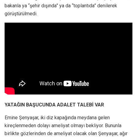
bakanla ya “şehir dışında” ya da “toplantıda” denilerek
görüştürülmedi.
YATAĞIN BAŞUCUNDA ADALET TALEBİ VAR
Emine Şenyaşar, iki diz kapağında meydana gelen
kireçlenmeden dolayı ameliyat olmayı bekliyor. Bununla
birlikte gözlerinden de ameliyat olacak olan Şenyaşar, ağır