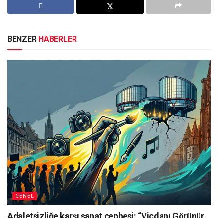
BENZER
HABERLER
GENEL
Adaletsizliğe karşı sanat cephesi: “Vicdanı Görünür