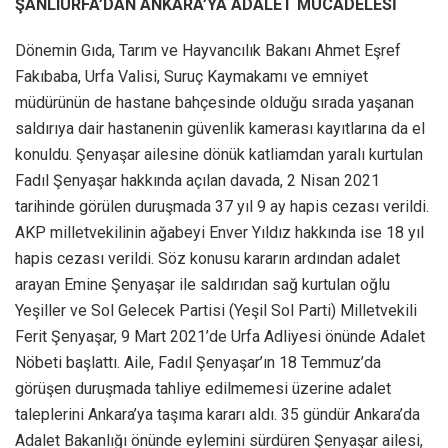
ŞANLIURFA’DAN ANKARA’YA ADALET MÜCADELESİ
Dönemin Gıda, Tarım ve Hayvancılık Bakanı Ahmet Eşref
Fakıbaba, Urfa Valisi, Suruç Kaymakamı ve emniyet
müdürünün de hastane bahçesinde olduğu sırada yaşanan
saldırıya dair hastanenin güvenlik kamerası kayıtlarına da el
konuldu. Şenyaşar ailesine dönük katliamdan yaralı kurtulan
Fadıl Şenyaşar hakkında açılan davada, 2 Nisan 2021
tarihinde görülen duruşmada 37 yıl 9 ay hapis cezası verildi.
AKP milletvekilinin ağabeyi Enver Yıldız hakkında ise 18 yıl
hapis cezası verildi. Söz konusu kararın ardından adalet
arayan Emine Şenyaşar ile saldırıdan sağ kurtulan oğlu
Yeşiller ve Sol Gelecek Partisi (Yeşil Sol Parti) Milletvekili
Ferit Şenyaşar, 9 Mart 2021’de Urfa Adliyesi önünde Adalet
Nöbeti başlattı. Aile, Fadıl Şenyaşar’ın 18 Temmuz’da
görüşen duruşmada tahliye edilmemesi üzerine adalet
taleplerini Ankara’ya taşıma kararı aldı. 35 gündür Ankara’da
Adalet Bakanlığı önünde eylemini sürdüren Şenyaşar ailesi,