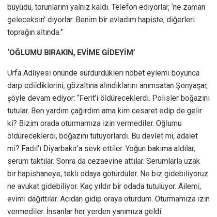
büyüdü, torunlarım yalnız kaldı. Telefon ediyorlar, ‘ne zaman
geleceksin’ diyorlar. Benim bir evladım hapiste, diğerleri
toprağın altında.”
‘OĞLUMU BIRAKIN, EVİME GİDEYİM’
Urfa Adliyesi önünde sürdürdükleri nöbet eylemi boyunca
darp edildiklerini, gözaltına alındıklarını anımsatan Şenyaşar,
şöyle devam ediyor: “Ferit’i öldüreceklerdi. Polisler boğazını
tutular. Ben yardım çağırdım ama kim cesaret edip de gelir
ki? Bizim orada oturmamıza izin vermediler. Oğlumu
öldüreceklerdi, boğazını tutuyorlardı. Bu devlet mi, adalet
mi? Fadıl’ı Diyarbakır’a sevk ettiler. Yoğun bakıma aldılar,
serum taktılar. Sonra da cezaevine attılar. Serumlarla uzak
bir hapishaneye, tekli odaya götürdüler. Ne biz gidebiliyoruz
ne avukat gidebiliyor. Kaç yıldır bir odada tutuluyor. Ailemi,
evimi dağıttılar. Acıdan gidip oraya oturdum. Oturmamıza izin
vermediler. İnsanlar her yerden yanımıza geldi.