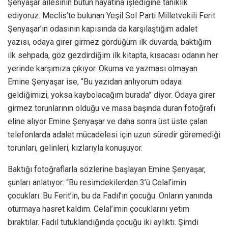
Şenyaşar ailesinin bütün hayatına işlediğine tanıklık
ediyoruz. Meclis’te bulunan Yeşil Sol Parti Milletvekili Ferit
Şenyaşar’ın odasının kapısında da karşılaştığım adalet
yazısı, odaya girer girmez gördüğüm ilk duvarda, baktığım
ilk sehpada, göz gezdirdiğim ilk kitapta, kısacası odanın her
yerinde karşımıza çıkıyor. Okuma ve yazması olmayan
Emine Şenyaşar ise, “Bu yazıdan anlıyorum odaya
geldiğimizi, yoksa kaybolacağım burada” diyor. Odaya girer
girmez torunlarının olduğu ve masa başında duran fotoğrafı
eline alıyor Emine Şenyaşar ve daha sonra üst üste çalan
telefonlarda adalet mücadelesi için uzun süredir göremediği
torunları, gelinleri, kızlarıyla konuşuyor.
Baktığı fotoğraflarla sözlerine başlayan Emine Şenyaşar,
şunları anlatıyor: “Bu resimdekilerden 3’ü Celal’imin
çocukları. Bu Ferit’in, bu da Fadıl’ın çocuğu. Onların yanında
oturmaya hasret kaldım. Celal’imin çocuklarını yetim
bıraktılar. Fadıl tutuklandığında çocuğu iki aylıktı. Şimdi