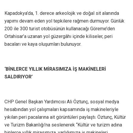
Kapadokya’da, 1. derece arkeolojik ve doğal sit alanında
yapımı devam eden yol tepkilere rağmen durmuyor. Günlük
200 ile 300 turist otobüsünün kullanacağı Göreme’den
Ortahisar’a uzanan yol güzergâhı içinde kiliseler, peri
bacaları ve kaya oluşumları bulunuyor.
‘BİNLERCE YILLIK MİRASIMIZA İŞ MAKİNELERİ
SALDIRIYOR’
CHP Genel Başkan Yardımcısı Ali Öztunç, sosyal medya
hesabından yol çalışmaları kapsamında iş makineleriyle
yıkılan peri pacalarına ait görüntüleri paylaştı. Öztunç, Kültür
ve Turizm Bakanlığı’na seslenerek “Kültür ve turizm adına
binlerce yıllık mirasımıza, varlığımıza iş makineleri