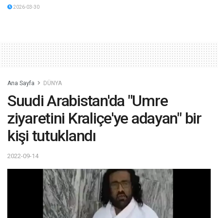
2026-03-30
Ana Sayfa
DÜNYA
S uudi Arabistan'da "Umre
ziyaretini Kraliçe'ye adayan" bir
kişi tutuklandı
2022-09-14