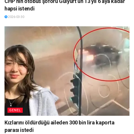
CHP’nin otobüs şoförü Gülyurt’un 13 yıl 6 aya kadar
hapsi istendi
2026-03-30
GENEL
Kızlarını öldürdüğü aileden 300 bin lira kaporta
parası istedi