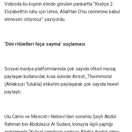
Videoda bu kişinin elinde görülen pankartta “Kraliçe 2.
Elizabeth’in ruhu için Umre, Allah’tan O’nu cennetine kabul
etmesini istiyoruz” yazıyordu.
‘Dini ritüelleri hiçe sayma’ suçlaması
S osyal medya platformlarında çok sayıda öfkeli mesaj
paylaşan kullanıcılar, kısa sürede Arrest_Theimmoral
(Ahlaksızı Tutukla) etiketini paylaşarak çok sayıda tweet
paylaştı.
U lu Camii ve Mescid-i Nebevi’den sorumlu Şeyh Abdül
Rahman bin Abdülaziz Al Sudais, konuyla ilgili yaptığı
açıklamada “Kutsal camilerin sadece Allah’a ibadet etme