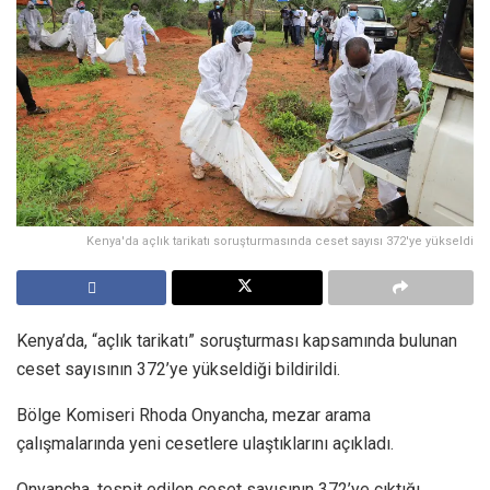
Kenya'da açlık tarikatı soruşturmasında ceset sayısı 372'ye yükseldi
Kenya’da, “açlık tarikatı” soruşturması kapsamında bulunan
ceset sayısının 372’ye yükseldiği bildirildi.
Bölge Komiseri Rhoda Onyancha, mezar arama
çalışmalarında yeni cesetlere ulaştıklarını açıkladı.
Onyancha, tespit edilen ceset sayısının 372’ye çıktığı