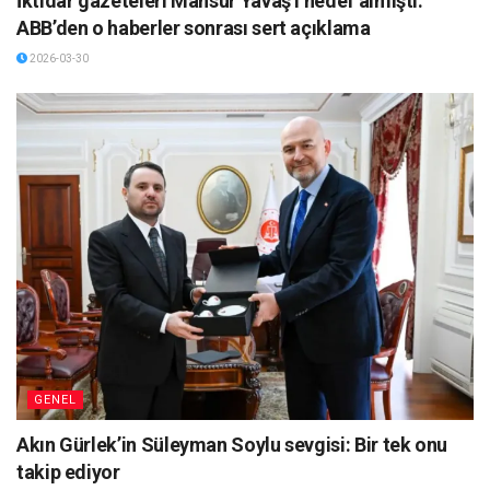
İktidar gazeteleri Mansur Yavaş’ı hedef almıştı:
ABB’den o haberler sonrası sert açıklama
2026-03-30
GENEL
Akın Gürlek’in Süleyman Soylu sevgisi: Bir tek onu
takip ediyor