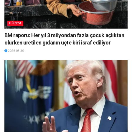
DÜNYA
BM raporu: Her yıl 3 milyondan fazla çocuk açlıktan
ölürken üretilen gıdanın üçte biri israf ediliyor
2026-03-30