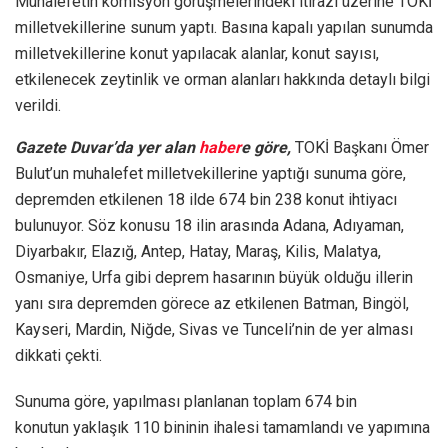
Muhalefetin komisyon görüşmelerindeki itirazı üzerine TOKİ
milletvekillerine sunum yaptı. Basına kapalı yapılan sunumda
milletvekillerine konut yapılacak alanlar, konut sayısı,
etkilenecek zeytinlik ve orman alanları hakkında detaylı bilgi
verildi.
Gazete Duvar’da yer alan
haber
e göre,
TOKİ Başkanı Ömer
Bulut’un muhalefet milletvekillerine yaptığı sunuma göre,
depremden etkilenen 18 ilde 674 bin 238 konut ihtiyacı
bulunuyor. Söz konusu 18 ilin arasında Adana, Adıyaman,
Diyarbakır, Elazığ, Antep, Hatay, Maraş, Kilis, Malatya,
Osmaniye, Urfa gibi deprem hasarının büyük olduğu illerin
yanı sıra depremden görece az etkilenen Batman, Bingöl,
Kayseri, Mardin, Niğde, Sivas ve Tunceli’nin de yer alması
dikkati çekti.
Sunuma göre, yapılması planlanan toplam 674 bin
konutun yaklaşık 110 bininin ihalesi tamamlandı ve yapımına