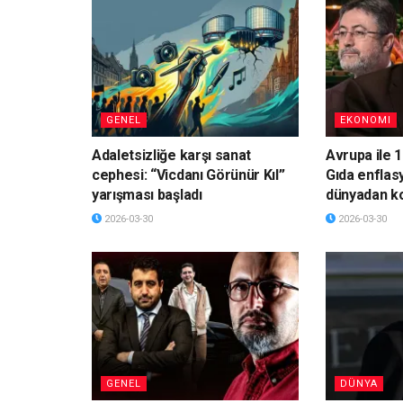
GENEL
EKONOMI
Adaletsizliğe karşı sanat
Avrupa ile 1
cephesi: “Vicdanı Görünür Kıl”
Gıda enflas
yarışması başladı
dünyadan k
2026-03-30
2026-03-30
GENEL
DÜNYA