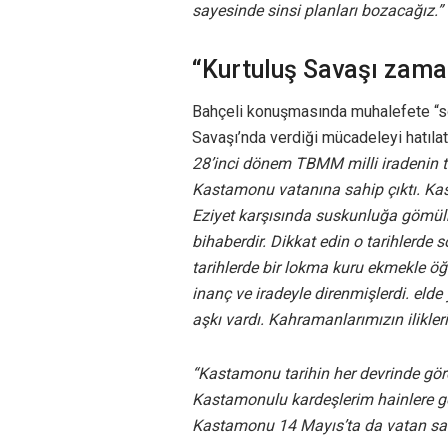
sayesinde sinsi planları bozacağız.”
“Kurtuluş Savaşı zama
Bahçeli konuşmasında muhalefete “s
Savaşı’nda verdiği mücadeleyi hatıla
28’inci dönem TBMM milli iradenin tes
Kastamonu vatanına sahip çıktı. Kas
Eziyet karşısında suskunluğa gömülme
bihaberdir. Dikkat edin o tarihlerde
tarihlerde bir lokma kuru ekmekle öğ
inanç ve iradeyle direnmişlerdi. elde
aşkı vardı. Kahramanlarımızın ilikler
“Kastamonu tarihin her devrinde görev
Kastamonulu kardeşlerim hainlere g
Kastamonu 14 Mayıs’ta da vatan saf