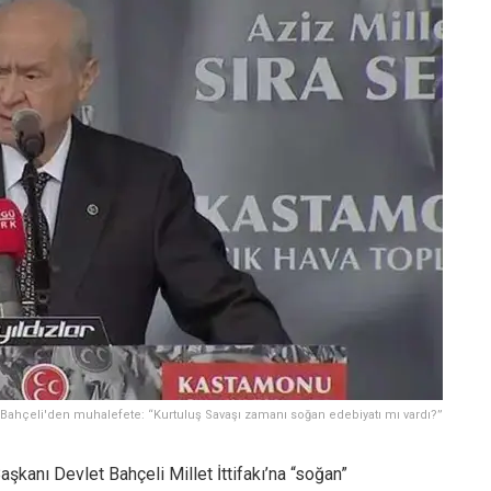
 Bahçeli'den muhalefete: “Kurtuluş Savaşı zamanı soğan edebiyatı mı vardı?”
anı Devlet Bahçeli Millet İttifakı’na “soğan”