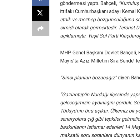
göndermesi yaptı. Bahçeli,
“Kurtuluş
İttifakı Cumhurbaşkanı adayı Kemal Kı
etnik ve mezhep bozgunculuğuna soy
simidi olarak görmektedir. Terörist 
açıklamıştır. Yeşil Sol Parti Kılıçdaro
MHP Genel Başkanı Devlet Bahçeli, 
Mayıs’ta Aziz Milletim Sıra Sende’ te
“Sinsi planları bozacağız”
diyen Bahç
“Gaziantep’in Nurdağı ilçesinde yapı
geleceğimizin aydınlığını gördük. S
Türkiye’nin önü açıktır. Ülkemiz bir
senaryolara çığ gibi tepkiler gelmelid
baskınlarını istismar edenleri 14 Ma
maksatlı soru soranlara dünyanın ka