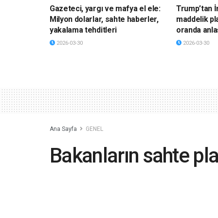
Gazeteci, yargı ve mafya el ele:
Trump’tan İ
Milyon dolarlar, sahte haberler,
maddelik pl
yakalama tehditleri
oranda anla
2026-03-30
2026-03-30
Ana Sayfa
GENEL
Bakanların sahte pl
2023-04-24