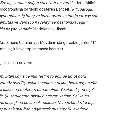
 Savaşı zamanı soğan edebiyatı mı vardı?”
dedi. Millet
lıçdaroğlu’na da tepki gösteren Bahçeli, “
Kılıçdaroğlu
unmuştur. İç barış ve huzur ortamını tahrip etmeyi can
Demirtaş ve Sarosçu Kavala’yı serbest bırakacağını
ğlu ile yan yanadır”
ifadelerini kullandı.
Kastamonu Cumhuriyet Meydanı’nda gerçekleştirilen ’14
malı açık hava toplantısında konuştu.
eli şunları söyledi:
mı biten köy evlerinin teslim töreninde umut dolu
özümüz sözdür, hiçbir insanımızı açıkta bırakmayacağız.
 yol kazasına mahkum olmamalıdır. Yazılan dış menşeli
ir. Şu sorularıma okkalı bir cevap veriniz. Sel ve su
yıs’ta şaşkına çevirecek misiniz? Nerede bu devlet diye
ç bucak olduğunu öğretecek misiniz? Bu evetlerin