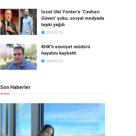
İzzet Ulvi Yönter’e ‘Cevheri
Güven’ şoku; sosyal medyada
tepki yağdı
2025-02-23
KHK’lı emniyet müdürü
hayatını kaybetti
2025-02-10
Son Haberler