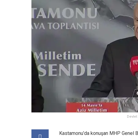
Devlet
Kastamonu’da konuşan MHP Genel Başk