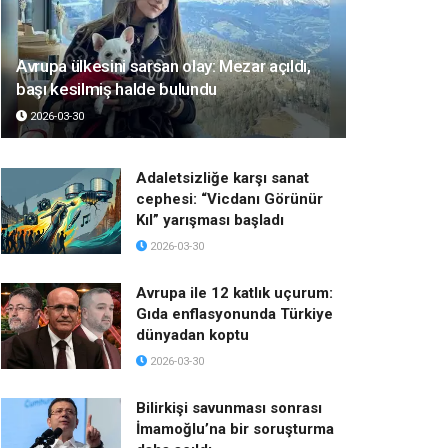
Avrupa ülkesini sarsan olay: Mezar açıldı,
başı kesilmiş halde bulundu
2026-03-30
Adaletsizliğe karşı sanat
cephesi: “Vicdanı Görünür
Kıl” yarışması başladı
2026-03-30
Avrupa ile 12 katlık uçurum:
Gıda enflasyonunda Türkiye
dünyadan koptu
2026-03-30
Bilirkişi savunması sonrası
İmamoğlu’na bir soruşturma