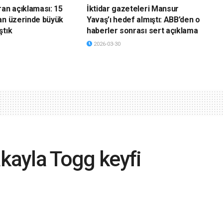
ran açıklaması: 15
İktidar gazeteleri Mansur
an üzerinde büyük
Yavaş’ı hedef almıştı: ABB’den o
ştık
haberler sonrası sert açıklama
2026-03-30
akayla Togg keyfi