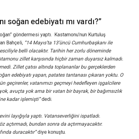
nı soğan edebiyatı mı vardı?”
oğan” göndermesi yaptı. Kastamonu’nun Kurtuluş
tan Bahçeli,
“14 Mayıs’ta 13’üncü Cumhurbaşkanı ile
ciliyle belli olacaktır. Tarihin her zorlu döneminde
tamonu zillet karşısında hiçbir zaman duyarsız kalmadı.
di. Zillet çatısı altında toplananlar bu gerçeklerden
 soğan edebiyatı yapan, patates tantanası çıkaran yoktu. O
ün geçirenler, vatanımızı geçmeyi hedefleyen işgalcilere
 yok, avuçta yok ama bir vatan bir bayrak, bir bağımsızlık
ine kadar işlemişti”
dedi.
ini layığıyla yaptı. Vatanseverliğini ispatladı.
öz açtırmadı, bundan sonra da açtırmayacaktır.
ında duracaktır”
diye konuştu.