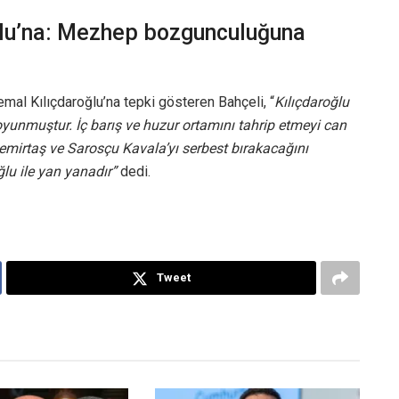
ğlu’na: Mezhep bozgunculuğuna
emal Kılıçdaroğlu’na tepki gösteren Bahçeli, “
Kılıçdaroğlu
unmuştur. İç barış ve huzur ortamını tahrip etmeyi can
Demirtaş ve Sarosçu Kavala’yı serbest bırakacağını
ğlu ile yan yanadır”
dedi.
Tweet