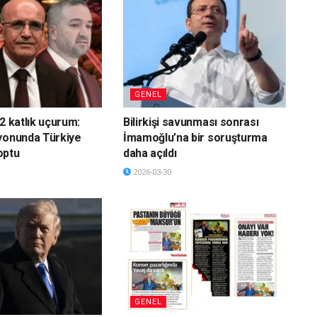
GENEL
2 katlık uçurum:
Bilirkişi savunması sonrası
yonunda Türkiye
İmamoğlu’na bir soruşturma
optu
daha açıldı
2026-03-30
GENEL