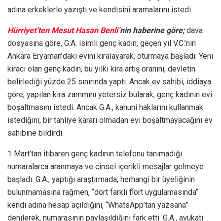
adına erkeklerle yazıştı ve kendisini aramalarını istedi.
Hürriyet’ten Mesut Hasan Benli’
nin haberine göre;
dava
dosyasına göre, G.A. isimli genç kadın, geçen yıl V.C.’nin
Ankara Eryaman’daki evini kiralayarak, oturmaya başladı. Yeni
kiracı olan genç kadın, bu yılki kira artış oranını, devletin
belirlediği yüzde 25 sınırında yaptı. Ancak ev sahibi, iddiaya
göre, yapılan kira zammını yetersiz bularak, genç kadının evi
boşaltmasını istedi. Ancak G.A., kanuni haklarını kullanmak
istediğini, bir tahliye kararı olmadan evi boşaltmayacağını ev
sahibine bildirdi.
1 Mart’tan itibaren genç kadının telefonu tanımadığı
numaralarca aranmaya ve cinsel içerikli mesajlar gelmeye
başladı. G.A., yaptığı araştırmada, herhangi bir üyeliğinin
bulunmamasına rağmen, “dört farklı flört uygulamasında“
kendi adına hesap açıldığını, “WhatsApp’tan yazsana”
denilerek, numarasının paylaşıldığını fark etti. G.A., avukatı