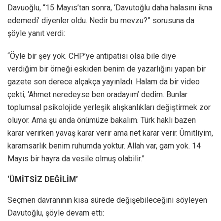
Davuoğlu, “15 Mayıs’tan sonra, ‘Davutoğlu daha halasını ikna
edemedi’ diyenler oldu. Nedir bu mevzu?” sorusuna da
şöyle yanıt verdi:
“Öyle bir şey yok. CHP’ye antipatisi olsa bile diye
verdiğim bir örneği eskiden benim de yazarlığını yapan bir
gazete son derece alçakça yayınladı. Halam da bir video
çekti, ‘Ahmet neredeyse ben oradayım’ dedim. Bunlar
toplumsal psikolojide yerleşik alışkanlıkları değiştirmek zor
oluyor. Ama şu anda önümüze bakalım. Türk haklı bazen
karar verirken yavaş karar verir ama net karar verir. Ümitliyim,
karamsarlık benim ruhumda yoktur. Allah var, gam yok. 14
Mayıs bir hayra da vesile olmuş olabilir.”
‘ÜMİTSİZ DEĞİLİM’
Seçmen davranının kısa sürede değişebileceğini söyleyen
Davutoğlu, şöyle devam etti: