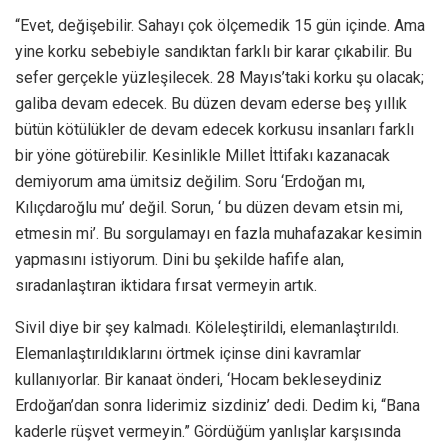
“Evet, değişebilir. Sahayı çok ölçemedik 15 gün içinde. Ama
yine korku sebebiyle sandıktan farklı bir karar çıkabilir. Bu
sefer gerçekle yüzleşilecek. 28 Mayıs’taki korku şu olacak;
galiba devam edecek. Bu düzen devam ederse beş yıllık
bütün kötülükler de devam edecek korkusu insanları farklı
bir yöne götürebilir. Kesinlikle Millet İttifakı kazanacak
demiyorum ama ümitsiz değilim. Soru ‘Erdoğan mı,
Kılıçdaroğlu mu’ değil. Sorun, ‘ bu düzen devam etsin mi,
etmesin mi’. Bu sorgulamayı en fazla muhafazakar kesimin
yapmasını istiyorum. Dini bu şekilde hafife alan,
sıradanlaştıran iktidara fırsat vermeyin artık.
Sivil diye bir şey kalmadı. Köleleştirildi, elemanlaştırıldı.
Elemanlaştırıldıklarını örtmek içinse dini kavramlar
kullanıyorlar. Bir kanaat önderi, ‘Hocam bekleseydiniz
Erdoğan’dan sonra liderimiz sizdiniz’ dedi. Dedim ki, “Bana
kaderle rüşvet vermeyin.” Gördüğüm yanlışlar karşısında