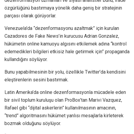
dezenformasyon uzmanları ve siyasi analistler bunu, ifade
özgürlüğünü bastırmaya yönelik daha geniş bir stratejinin
parçası olarak görüyorlar.
Venezuela’da “dezenformasyonu azaltmak” için kurulan
Cazadores de Fake News’in kurucusu Adrian Gonzalez,
hükümetin online kamuoyu algısını etkilemek adına “kontrol
edemedikleri bilgileri etkisiz hale getirmek için” propaganda
kullandığını söylüyor.
Bunu yapabilmesinin bir yolu, özellikle Twitter’da kendisini
eleştirenlerin sesini bastırmak.
Latin Amerika’da online dezenformasyonla mücadele eden
bir sivil toplum kuruluşu olan ProBox’tan Marivi Vazquez,
Rafael gibi “dijital askerlerin” kullanılmasının amacının,
“trend” algoritmasını hükümet yanlısı mesajlarla kirleterek
bozmak olduğunu söylüyor.