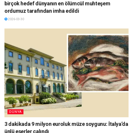
birçok hedef dünyanın en ölümcül muhteşem
ordumuz tarafından imha edildi
2026-03-30
DÜNYA
3 dakikada 9 milyon euroluk müze soygunu: İtalya’da
ünlü eserler çalındı