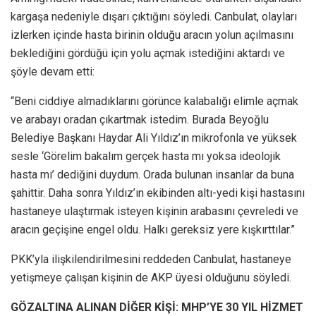
kargaşa nedeniyle dışarı çıktığını söyledi. Canbulat, olayları
izlerken içinde hasta birinin olduğu aracın yolun açılmasını
beklediğini gördüğü için yolu açmak istediğini aktardı ve
şöyle devam etti:
“Beni ciddiye almadıklarını görünce kalabalığı elimle açmak
ve arabayı oradan çıkartmak istedim. Burada Beyoğlu
Belediye Başkanı Haydar Ali Yıldız’ın mikrofonla ve yüksek
sesle ‘Görelim bakalım gerçek hasta mı yoksa ideolojik
hasta mı’ dediğini duydum. Orada bulunan insanlar da buna
şahittir. Daha sonra Yıldız’ın ekibinden altı-yedi kişi hastasını
hastaneye ulaştırmak isteyen kişinin arabasını çevreledi ve
aracın geçişine engel oldu. Halkı gereksiz yere kışkırttılar.”
PKK’yla ilişkilendirilmesini reddeden Canbulat, hastaneye
yetişmeye çalışan kişinin de AKP üyesi olduğunu söyledi.
GÖZALTINA ALINAN DİĞER KİŞİ: MHP’YE 30 YIL HİZMET