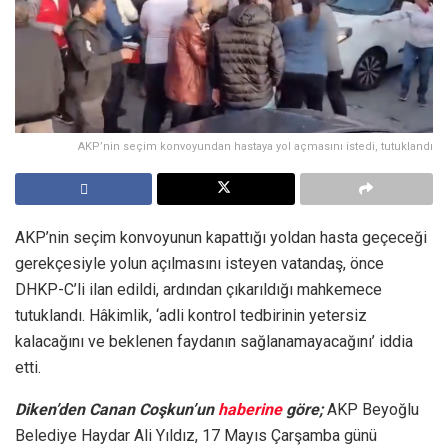
AKP’nin seçim konvoyundan hastaya yol açmasını istedi, tutuklandı
AKP’nin seçim konvoyunun kapattığı yoldan hasta geçeceği
gerekçesiyle yolun açılmasını isteyen vatandaş, önce
DHKP-C’li ilan edildi, ardından çıkarıldığı mahkemece
tutuklandı. Hâkimlik, ‘adli kontrol tedbirinin yetersiz
kalacağını ve beklenen faydanın sağlanamayacağını’ iddia
etti.
Diken’den Canan Coşkun’un
haberine
göre;
AKP Beyoğlu
Belediye Haydar Ali Yıldız, 17 Mayıs Çarşamba günü