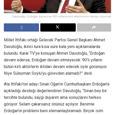
Davutoğlu: Erdoğan kazanırsa 90’lı yılların kirli aktörlerinin iktidarı sürecek
Millet İttifakı ortağı Gelecek Partisi Genel Başkanı Ahmet
Davutoğlu, ikinci tura kısa süre kala yeni açıklamalarda
bulundu. Karar TV’ye konuşan Ahmet Davutoğlu, “Erdoğan
devam ederse, Erdoğan devam etmeyecek. 90’lı yılların
bütün kirli aktörlerin iktidarı devam edecek öyle görünüyor.
Niye Süleyman Soylu’yu görevden alamadı?” dedi.
Ata İttifakı’nın adayı Sinan Oğan’ın Cumhurbaşkanı Erdoğan’a
açıkladığı desteği değerlendiren Davutoğlu, “Sinan bey bir
tercihte bulundu, saygı duyarım ama sonuçlarını herkes
görüyor. Selam çakarsanız önünüz açılıyor. Benimle
Erdoğan’ın problemi beni elemanlaştıramadı. Birçok isim