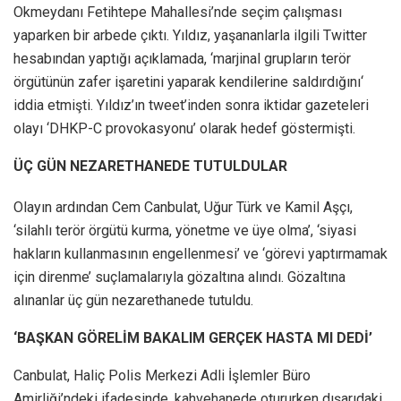
Okmeydanı Fetihtepe Mahallesi’nde seçim çalışması
yaparken bir arbede çıktı. Yıldız, yaşananlarla ilgili Twitter
hesabından yaptığı açıklamada, ‘marjinal grupların terör
örgütünün zafer işaretini yaparak kendilerine saldırdığını‘
iddia etmişti. Yıldız’ın tweet’inden sonra iktidar gazeteleri
olayı ‘DHKP-C provokasyonu’ olarak hedef göstermişti.
ÜÇ GÜN NEZARETHANEDE TUTULDULAR
Olayın ardından Cem Canbulat, Uğur Türk ve Kamil Aşçı,
‘silahlı terör örgütü kurma, yönetme ve üye olma’, ‘siyasi
hakların kullanmasının engellenmesi’ ve ‘görevi yaptırmamak
için direnme’ suçlamalarıyla gözaltına alındı. Gözaltına
alınanlar üç gün nezarethanede tutuldu.
‘BAŞKAN GÖRELİM BAKALIM GERÇEK HASTA MI DEDİ’
Canbulat, Haliç Polis Merkezi Adli İşlemler Büro
Amirliği’ndeki ifadesinde, kahvehanede otururken dışarıdaki